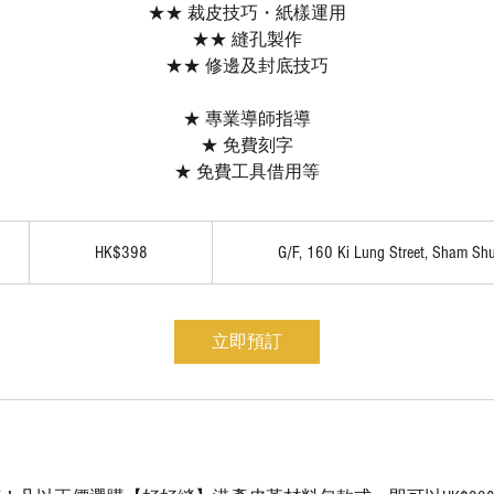
★★ 裁皮技巧・紙樣運用
★★ 縫孔製作
★★ 修邊及封底技巧
★ 專業導師指導
★ 免費刻字
★ 免費工具借用等
398
港
HK$398
G/F, 160 Ki Lung Street, Sham Sh
元
立即預訂