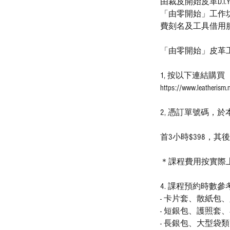
由裁皮開始皮革D.
「由零開始」工作
費刻名及工具借用
「由零開始」皮革
1, 按以下連結
https://www.leatherism
2, 憑訂單號碼，
首3小時$398，其
＊課程費用按實際
4. 課程預約時數參
- 卡片套、散紙包
- 短銀包、護照套、
- 長銀包、大型袋類