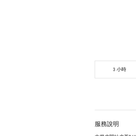
3 小時
3
小
時
服務說明