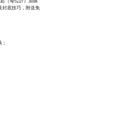
98起（每位計）加購
及封底技巧，附送免
碼；