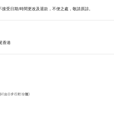
不接受日期/時間更改及退款，不便之處，敬請原諒。
, 塘尾香港
埗
出口步行約
分鐘)
A2
5