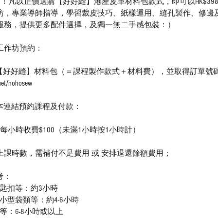
I.Y！凡以正價選購【好好縫】港產皮革材料包款式，即可以HK$3
坊，專業導師指導，學習裁皮技巧、紙樣運用、縫孔製作、修邊
服務，提供更多配件選擇，及獨一無二手感包裝：）
工作坊預約：
購買【好好縫】材料包（＝課程製作款式＋材料費），並取得訂單號
.net/hohosew
於本連結預約課程及付款：
後每小時收費$100（未滿1小時按1小時計）
上課時數，需補付不足費用 或 安排退還餘額費用；
考：
、匙扣等：約3小時
小型袋類等：約4-6小時
等：6-8小時或以上