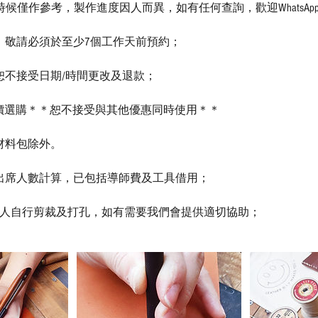
候僅作參考，製作進度因人而異，如有任何查詢，歡迎WhatsApp
限，敬請必須於至少7個工作天前預約；
，恕不接受日期/時間更改及退款；
正價選購＊＊恕不接受與其他優惠同時使用＊＊
雕材料包除外。
位出席人數計算，已包括導師費及工具借用；