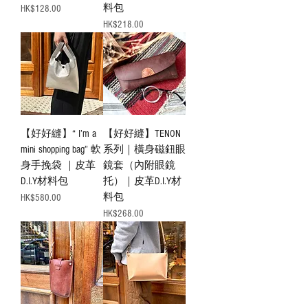
料包
價格
HK$128.00
價格
HK$218.00
【好好縫】“ I’m a
【好好縫】TENON
mini shopping bag” 軟
系列｜橫身磁鈕眼
身手挽袋 ｜皮革
鏡套（內附眼鏡
D.I.Y材料包
托）｜皮革D.I.Y材
料包
價格
HK$580.00
價格
HK$268.00