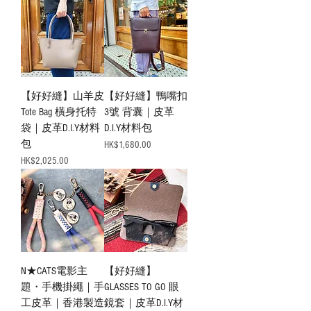
【好好縫】山羊皮
【好好縫】鴨嘴扣
Tote Bag 橫身托特
3號 背囊｜皮革
袋｜皮革D.I.Y材料
D.I.Y材料包
包
價格
HK$1,680.00
價格
HK$2,025.00
N★CATS電影主
【好好縫】
題・手機掛繩｜手
GLASSES TO GO 眼
工皮革｜香港製造
鏡套｜皮革D.I.Y材