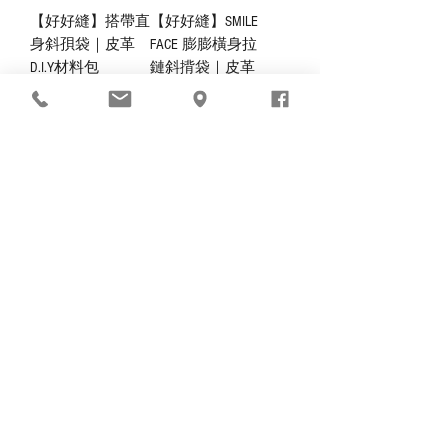
【好好縫】搭帶直
【好好縫】SMILE
身斜孭袋｜皮革
FACE 膨膨橫身拉
D.I.Y材料包
鏈斜揹袋｜皮革
D.I.Y材料包
價格
HK$358.00
價格
HK$608.00
聖誕戰隊★噹噹索
【人手縫】英倫劍
繩斜背小包｜手工
橋包 (M) 斜孭手提
皮革｜香港製造
包｜成品製造｜香
港製造
價格
HK$218.00
價格
HK$2,596.00