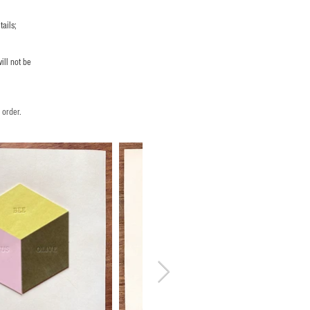
ails;
ill not be
 order.