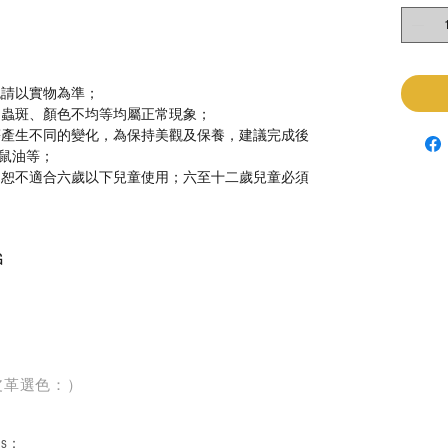
色請以實物為準；
、蟲斑、顏色不均等均屬正常現象；
等產生不同的變化，為保持美觀及保養，建議完成後
鼠油等；
，恕不適合六歲以下兒童使用；六至十二歲兒童必須
G
皮革選色：）
rs
：