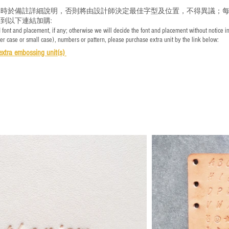
時於備註詳細說明，否則將由設計師決定最佳字型及位置，不得異議；每
到以下連結加購:
font and placement, if any; otherwise we will decide the font and placement without notice i
per case or small case), numbers or pattern, please purchase extra unit by the link below:
e
xtra embossing unit(s)