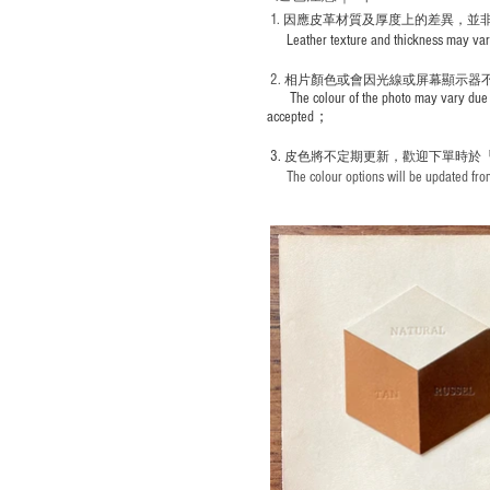
1
. ​
因應皮革材質及厚度上的差異，並
Leather texture and thickness may vary; S
2.
​
相片顏色或
會因光線或屏幕顯示器
The colour of the photo may vary due 
accepted；
3.
皮色將不定期更新，歡迎下單時於
The colour options will be updated from 