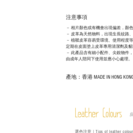
注意事項
－ 相片顏色或有機會出現偏差，顏
－ 皮革為天然物料，出現生長紋路
－ 植鞣皮革容易受環境、使用程度
定期在皮面塗上皮革專用清潔劑及貂
－ 此產品含有細小配件、尖銳物件
由成年人陪同下使用並應小心處理。
產地：香港 MADE IN HONG KON
Leather Colours
Tips of leather colou
選色
注意｜