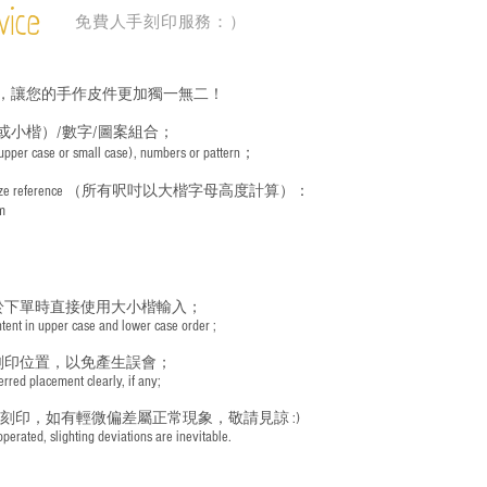
vice
免費人手刻印服務：）
，讓您的手作皮件更加獨一無二！
或小楷）/數字/圖案組合；
 (upper case or small case), numbers or pattern；
ize reference
（所有呎吋以大楷字母高度計算）：
m
於下單時直接使用大小楷輸入；
nt in upper case and lower case order ;
刻印位置，以免產生誤會；
red placement clearly, if any;
手刻印，如有輕微偏差屬正常現象，敬請見諒 :)
rated, slighting deviations are inevitable.