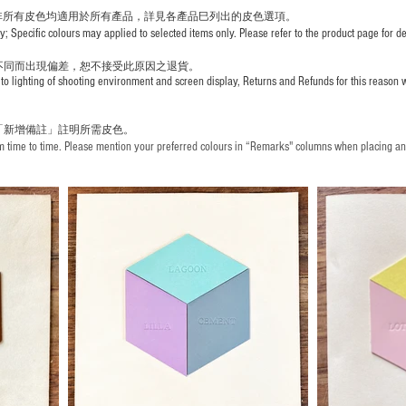
非所有皮色均適用於所有產品，詳見各產品巳列出的皮色選項。
pecific colours may applied to selected items only. Please refer to the product page for det
不同而出現
偏差，恕不接受此原因之退貨。
to lighting of shooting environment and screen display, Returns and Refunds for this reason w
「新增備註」註明
所需皮色。
time to time. Please mention your preferred colours in “Remarks" columns when placing an