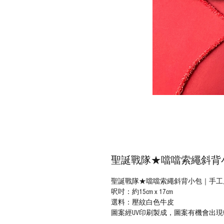
聖誕戰隊★噹噹索繩斜背
聖誕戰隊★噹噹索繩斜背小包｜手工
呎吋：約15cm x 17cm
選料：壓紋白色牛皮
圖案經UV印刷製成，圖案有機會出