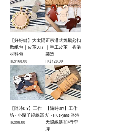
【好好縫】大太陽
正宗港式燒鵝匙扣
散紙包｜皮革D.I.Y
｜手工皮革｜香港
材料包
製造
價格
價格
HK$168.00
HK$128.00
【隨時DIY】工作
【隨時DIY】工作
坊 - 小鬍子繞線器
坊 - HK skyline 香港
天際線匙扣/行李
價格
HK$98.00
牌