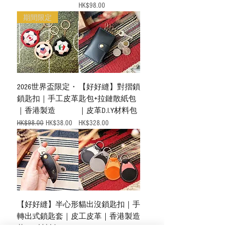
價格
HK$98.00
期間限定
2026世界盃限定・
【好好縫】對摺鎖
鎖匙扣｜手工皮革
匙包+拉鏈散紙包
｜香港製造
｜皮革D.I.Y材料包
一般價格
促銷價格
價格
HK$98.00
HK$38.00
HK$328.00
【好好縫】半心形
貓出沒鎖匙扣｜手
轉出式鎖匙套｜皮
工皮革｜香港製造
革D.I.Y材料包
價格
HK$128.00