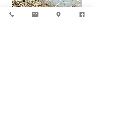
Ho-Ho-Sew DIY kit
裁好有孔立即縫：）
所有皮革材料巳剪裁好合適呎吋，為您精心開好
縫孔，內附針線及所需配件，方便客人縫製完
成，安坐家中DIY獨一無二的皮革製品。法斬縫
孔設計，按製品為您調較最合適縫孔角度，輕鬆
達致專業縫線效果！加上獨家「交叉孔」縫孔設
計（適用於部分款式），讓兩面縫線同時斜向美
觀！