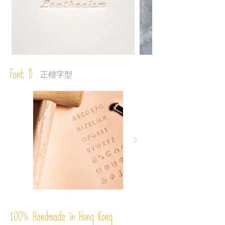
Font D
正楷字型
%
Handmade in Hong Kong
100