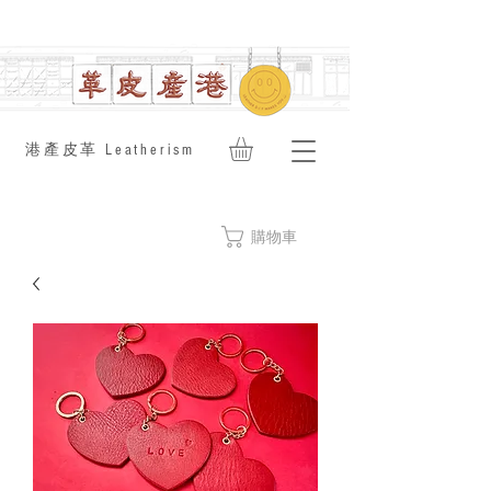
​港產皮革 Leatherism
購物車