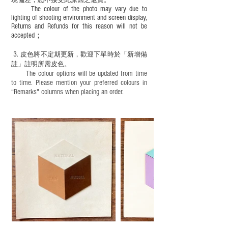
現
偏差，恕不接受此原因之退貨。
The colour of the photo may vary due to
lighting of shooting environment and screen display,
Returns and Refunds for this reason will not be
accepted；
3.
皮色將不定期更新，歡迎下單時於「新增備
註」註明
所需皮色。
The colour options will be updated from time
to time. Please mention your preferred colours in
“Remarks" columns when placing an order.