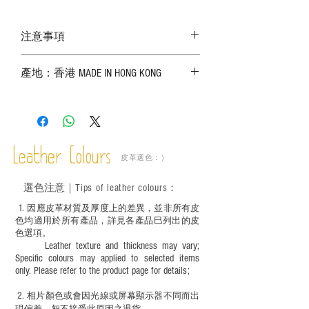
注意事項
－ 相片顏色或有機會出現偏差，顏色請以
產地：香港 MADE IN HONG KONG
實物為準；
－ 皮革為天然物料，出現生長紋路、蟲
斑、顏色不均等均屬正常現象；
－ 植鞣皮革容易受環境、使用程度等產生
不同的變化，為保持美觀及保養，建議完
成後定期在皮面塗上皮革專用清潔劑及貂
Leather Colours
皮革選色：）
鼠油等；
－ 此產品含有細小配件、尖銳物件，恕不
選色
注意｜
Tips of leather colours
：
適合六歲以下兒童使用；六至十二歲兒童
必須由成年人陪同下使用並應小心處理。
1
. ​
因應皮革材質及厚度上的差異，並非所有皮
色均適用於所有產品，詳見各產品巳列出的皮
色選項。
Leather texture and thickness may vary;
Specific colours may applied to selected items
only. Please refer to the product page for details;
2.
​
相片顏色或
會因光線或屏幕顯示器不同而出