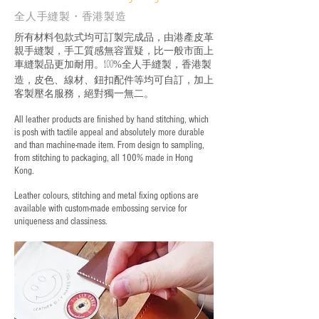
全人手縫製・香港製造
所有材料包款式均可訂製完成品，由港產皮革
親手縫製，手工質感無容置疑，比一般市面上
車縫製品更加耐用。
全人手縫製，香港製
100%
造，皮色、線材、鈕扣配件等均可自訂，加上
客製壓名服務，絕對獨一無二。
All leather products are finished by hand stitching, which
is posh with tactile appeal and absolutely more durable
and than machine-made item. From design to sampling,
from stitching to packaging, all 100% made in Hong
Kong.
Leather colours, stitching and metal fixing options are
available with custom-made embossing service for
uniqueness and classiness.