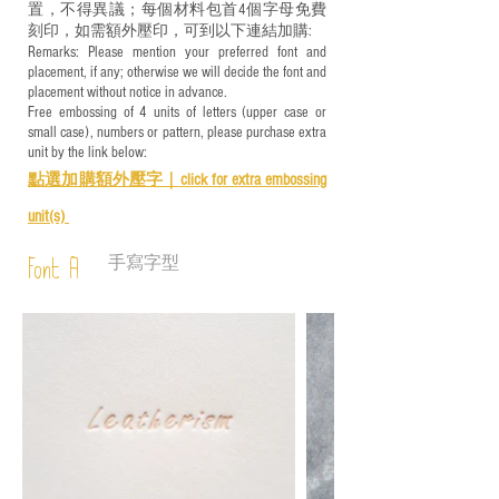
置，不得異議；每個材料包首4個字母免費
刻印，如需額外壓印，可到以下連結加購:
Remarks: Please mention your preferred font and
placement, if any; otherwise we will decide the font and
placement without notice in advance.
Free embossing of 4 units of letters (upper case or
small case), numbers or pattern, please purchase extra
unit by the link below:
點選加購額外壓字｜
click for e
xtra embossing
unit(s)
手寫字型
Font A