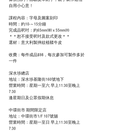
自用小心意！
課程內容：字母及圖案刻印
時間：約10-～15分鐘
完成品呎吋：約65mm(W) x 55mm(H)
＊＊恕不接受呎吋及款式更改＊＊
選材：意大利製摔紋植鞣牛皮
收費：每件成品$98，每次參加可製作多於
一件
深水埗總店
地址：深水埗基隆街160號地下
營業時間：星期一至六 早上11:30至晚上
7:30
逢星期日及公眾假期休息
中環街市 期間限定店
地址：中環街市1/F 107號舖
營業時間：星期一至日 早上11:30至晚上
7:30