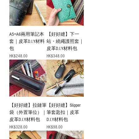
A5+A6兩用筆記本
【好好縫】下一
套｜皮革D.I.Y材料
站・繞繩護照套｜
包
皮革D.I.Y材料包
價格
價格
HK$248.00
HK$348.00
【好好縫】拉鏈筆
【好好縫】Slipper
袋（外置筆位）｜
筆套匙扣｜皮革
皮革D.I.Y材料包
D.I.Y材料包
價格
價格
HK$328.00
HK$98.00