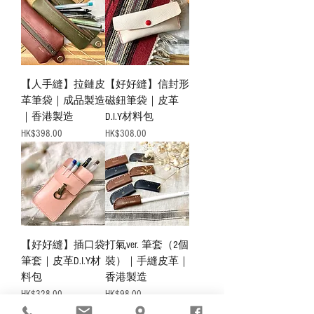
【人手縫】拉鏈皮
【好好縫】信封形
革筆袋｜成品製造
磁鈕筆袋｜皮革
｜香港製造
D.I.Y材料包
價格
價格
HK$398.00
HK$308.00
【好好縫】插口袋
打氣ver. 筆套（2個
筆套｜皮革D.I.Y材
裝）｜手縫皮革｜
料包
香港製造
價格
價格
HK$328.00
HK$98.00