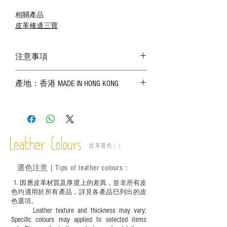
相關產品
皮革修邊三寶
注意事項
－ 相片顏色或有機會出現偏差，顏色請以
產地：香港 MADE IN HONG KONG
實物為準；
－ 皮革為天然物料，出現生長紋路、蟲
斑、顏色不均等均屬正常現象；
－ 植鞣皮革容易受環境、使用程度等產生
不同的變化，為保持美觀及保養，建議完
成後定期在皮面塗上皮革專用清潔劑及貂
Leather Colours
皮革選色：）
鼠油等；
－ 此產品含有細小配件、尖銳物件，恕不
選色
注意｜
Tips of leather colours
：
適合六歲以下兒童使用；六至十二歲兒童
必須由成年人陪同下使用並應小心處理。
1
. ​
因應皮革材質及厚度上的差異，並非所有皮
色均適用於所有產品，詳見各產品巳列出的皮
色選項。
Leather texture and thickness may vary;
Specific colours may applied to selected items