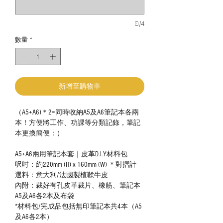
0/4
數量
*
新增至購物車
（A5+A6)＊2=同時收納A5及A6筆記本各兩
本！方便將工作、功課等分類記錄，筆記
本更換簡便：）
A5+A6兩用筆記本套｜皮革D.I.Y材料包
呎吋：約220mm (H) x 160mm (W) ＊對摺計
選料：意大利/法國製植鞣牛皮
內附：裁好有孔皮革裁片、橡筋、筆記本
A5及A6各2本及布袋
*材料包/完成品包括無印筆記本共4本（A5
及A6各2本）