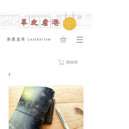
​港產皮革 Leatherism
購物車