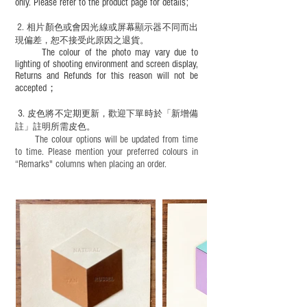
only. Please refer to the product page for details;
2.
​
相片顏色或
會因光線或屏幕顯示器不同而出
現
偏差，恕不接受此原因之退貨。
The colour of the photo may vary due to
lighting of shooting environment and screen display,
Returns and Refunds for this reason will not be
accepted；
3.
皮色將不定期更新，歡迎下單時於「新增備
註」註明
所需皮色。
The colour options will be updated from time
to time. Please mention your preferred colours in
“Remarks" columns when placing an order.