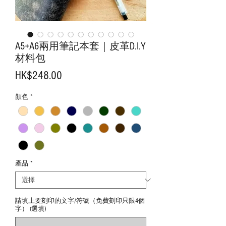
A5+A6兩用筆記本套｜皮革D.I.Y
材料包
價
HK$248.00
格
顏色
*
產品
*
請填上要刻印的文字/符號（免費刻印只限4個
字） (選填)