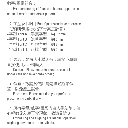
數字/圖案組合；
Free embossing of 4 units of letters (upper case
​
or small case), numbers or pattern；
2. 字型及呎吋｜
Font Options and size reference
（所有呎吋以大楷字母高度計算）：
-- 字型 Font A｜手寫字型：約 6.5mm
-- 字型 Font B｜潦草字型：
約 5mm
-- 字型 Font C｜粗體字型：約 6mm
-- 字型 Font D｜正楷字型：
約 5mm
3. 內容：如有大小楷之分，請於下單時
直接使用大小楷輸入；
​ Content: Please enter embossing content in
upper case and lower case order ;
4. 位置：敬請於備註清楚描述刻印位
置，以免產生誤會；
​ Placement: Please mention your preferred
placement clearly, if any;
5. 所有字母/數字/圖案均由人手刻印，如
有輕微偏差屬正常現象，敬請見諒 :)
​ Embossing and aligning are manual operated,
slighting deviations are inevitable.