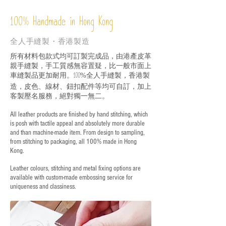
%
Handmade in Hong Kong
100
全人手縫製・香港製造
所有材料包款式均可訂製完成品，由港產皮革
親手縫製，手工質感無容置疑，比一般市面上
車縫製品更加耐用。
全人手縫製，香港製
100%
造，皮色、線材、鈕扣配件等均可自訂，加上
客製壓名服務，絕對獨一無二。
All leather products are finished by hand stitching, which
is posh with tactile appeal and absolutely more durable
and than machine-made item. From design to sampling,
from stitching to packaging, all 100% made in Hong
Kong.
Leather colours, stitching and metal fixing options are
available with custom-made embossing service for
uniqueness and classiness.