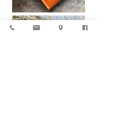
Ho-Ho-Sew DIY kit
裁好有孔立即縫：）
所有皮革材料巳剪裁好合適呎吋，為您精心開好
縫孔，內附針線及所需配件，方便客人縫製完
成，安坐家中DIY獨一無二的皮革製品。法斬縫
孔設計，按製品為您調較最合適縫孔角度，輕鬆