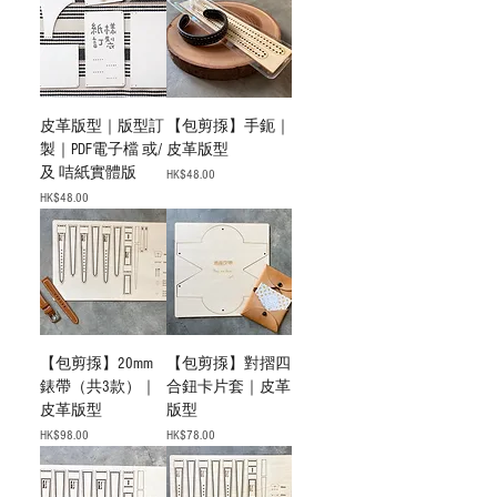
皮革版型｜版型訂
【包剪揼】手鈪｜
製｜PDF電子檔 或/
皮革版型
及 咭紙實體版
價格
HK$48.00
價格
HK$48.00
【包剪揼】20mm
【包剪揼】對摺四
錶帶（共3款）｜
合鈕卡片套｜皮革
皮革版型
版型
價格
價格
HK$98.00
HK$78.00