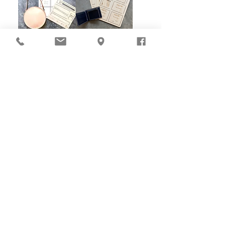
【包剪揼】三合一
【包剪揼】三合一
圓型袋款｜皮革版
對摺銀包｜皮革版
型
型
價格
價格
HK$280.00
HK$208.00
1
/
3