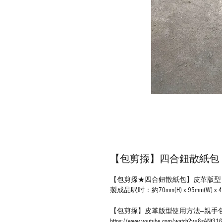
【包剪揼】四合鈕散紙包
【包剪揼★四合鈕散紙包】皮革版型
製成品呎吋：約70mm(H) x 95mm(W) x 4
【包剪揼】皮革版型使用方法—親手
https://www.youtube.com/watch?v=8sANt31