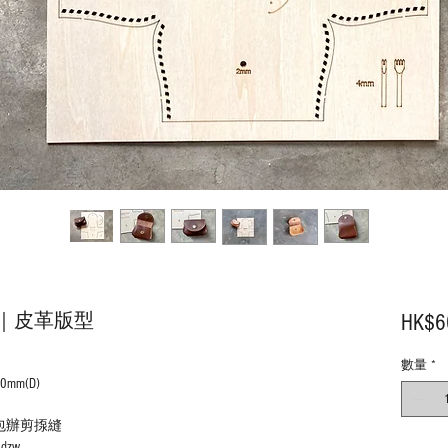
｜皮革版型
HK$6
數量
*
0mm(D)
包辦剪揼縫
6dzw