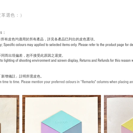
皮革選色：）
rs
：
非所有皮色均適用於所有產品，詳見各產品巳列出的皮色選項。
pecific colours may applied to selected items only. Please refer to the product page for det
不同而出現
偏差，恕不接受此原因之退貨。
to lighting of shooting environment and screen display, Returns and Refunds for this reason w
「新增備註」註明
所需皮色。
time to time. Please mention your preferred colours in “Remarks" columns when placing an