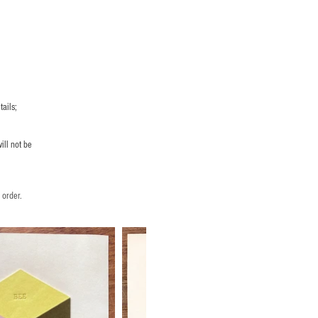
ails;
ill not be
 order.