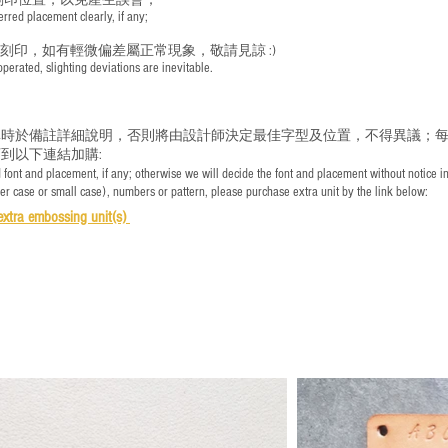
刻印位置，以免產生誤會；
red placement clearly, if any;
手刻印，如有輕微偏差屬正常現象，敬請見諒 :)
rated, slighting deviations are inevitable.
時於備註詳細說明，否則將由設計師決定最佳字型及位置，不得異議；每
到以下連結加購:
font and placement, if any; otherwise we will decide the font and placement without notice i
per case or small case), numbers or pattern, please purchase extra unit by the link below:
e
xtra embossing unit(s)