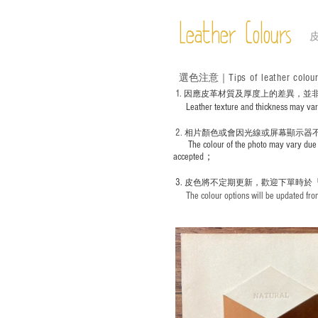
Leather Colours
Tips of leather colou
選色
注意｜
1
. ​
因應皮革材質及厚度上的差異，並
Leather texture and thickness may vary; S
2.
​
相片顏色或
會因光線或屏幕顯示器
The colour of the photo may vary due 
accepted；
3.
皮色將不定期更新，歡迎下單時於
The colour options will be updated from 