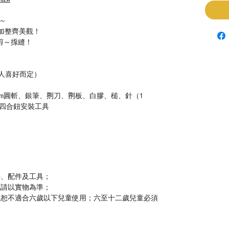
～
加整齊美觀！
辦剪～揼縫！
個人喜好而定）
斬、2mm圓斬、銀筆、𠝹刀、𠝹板、白膠、槌、針（1
四合鈕安裝工具
料、配件及工具；
色請以實物為準；
，恕不適合六歲以下兒童使用；六至十二歲兒童必須