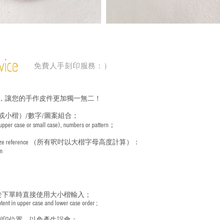
vice
免費人手刻印服務：）
，讓您的手作皮件更加獨一無二！
或小楷）/數字/圖案組合；
 (upper case or small case), numbers or pattern；
ize reference
（所有呎吋以大楷字母高度計算）：
m
於下單時直接使用大小楷輸入；
nt in upper case and lower case order ;