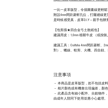
一比一皮革版型，令描圖畫線更輕鬆
附設4mm間距菱斬孔位，打窿縫線更
是時候感受真．皮革D.I.Y — 親手包
【包剪揼★四合金弓土散紙包】
建議用皮：1,0mm 植鞣牛皮 （或按
建議工具：Craftsha 4mm間距菱
對）、蠟線、較剪、火機、四合鈕、
注意事項
－ 本商品是皮革版型，恕不包括皮
－ 相片顏色或有機會出現偏差，顏
－ 此產品含有細小配件、尖銳物件
由成年人陪同下使用並應小心處理。