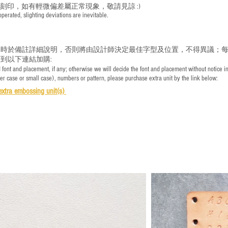
手刻印，如有輕微偏差屬正常現象，敬請見諒 :)
rated, slighting deviations are inevitable.
時於備註詳細說明，否則將由設計師決定最佳字型及位置，不得異議；每
到以下連結加購:
font and placement, if any; otherwise we will decide the font and placement without notice i
per case or small case), numbers or pattern, please purchase extra unit by the link below:
e
xtra embossing unit(s)