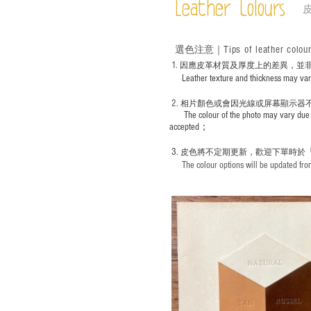
Leather Colours
Tips of leather colou
選色
注意｜
1
. ​
因應皮革材質及厚度上的差異，並
Leather texture and thickness may vary; S
2.
​
相片顏色或
會因光線或屏幕顯示器
The colour of the photo may vary due 
accepted；
3.
皮色將不定期更新，歡迎下單時於
The colour options will be updated from 