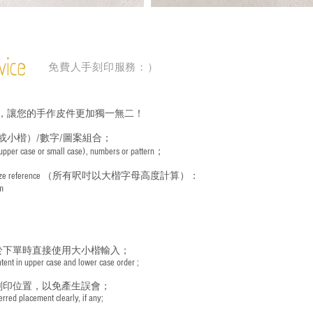
vice
免費人手刻印服務：）
，讓您的手作皮件更加獨一無二！
或小楷）/數字/圖案組合；
 (upper case or small case), numbers or pattern；
ize reference
（所有呎吋以大楷字母高度計算）：
m
於下單時直接使用大小楷輸入；
nt in upper case and lower case order ;
刻印位置，以免產生誤會；
red placement clearly, if any;