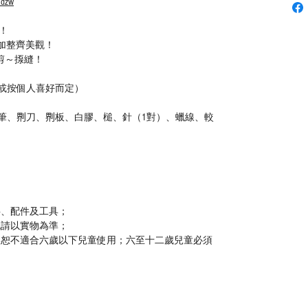
6dzw
！
加整齊美觀！
辦剪～揼縫！
皮 （或按個人喜好而定）
斬、銀筆、𠝹刀、𠝹板、白膠、槌、針（1對）、蠟線、較
料、配件及工具；
色請以實物為準；
，恕不適合六歲以下兒童使用；六至十二歲兒童必須