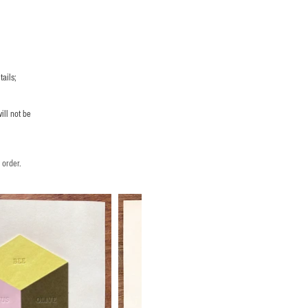
ails;
ill not be
 order.