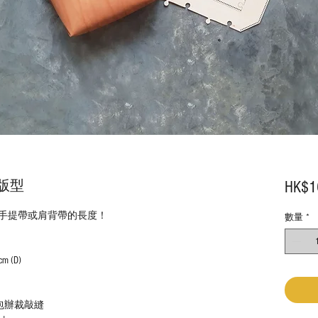
版型
HK$1
拼砌手提帶或肩背帶的長度！
數量
*
m (D)
包辦裁敲縫