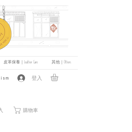
皮革保養｜Leather Care
其他｜Others
登入
ism
入
購物車