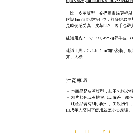
https://www.youtube.com/watch?v=8sANt31
一比一皮革版型，令描圖畫線更輕鬆
附設4mm間距菱斬孔位，打窿縫線更
是時候感受真．皮革D.I.Y — 親手包
建議用皮：1,2/1,4/1,6mm 植鞣牛
建議工具：Craftsha 4mm間距菱
剪、火機
注意事項
－ 本商品是皮革版型，恕不包括皮
－ 相片顏色或有機會出現偏差，顏
－ 此產品含有細小配件、尖銳物件
由成年人陪同下使用並應小心處理。