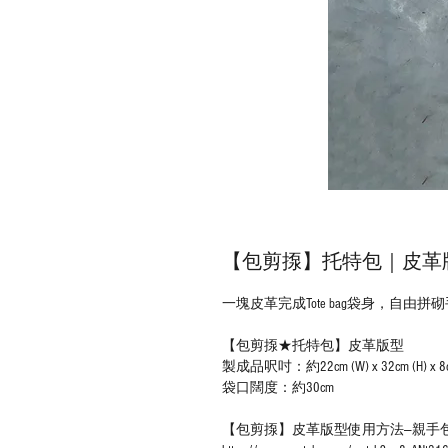
【包剪揼】托特包｜皮革
一塊皮革完成Tote bag袋身，自由
【包剪揼★托特包】皮革版型
製成品呎吋：約22cm (W) x 32cm (H) x 8c
袋口闊度：約30cm
【包剪揼】皮革版型使用方法—親手