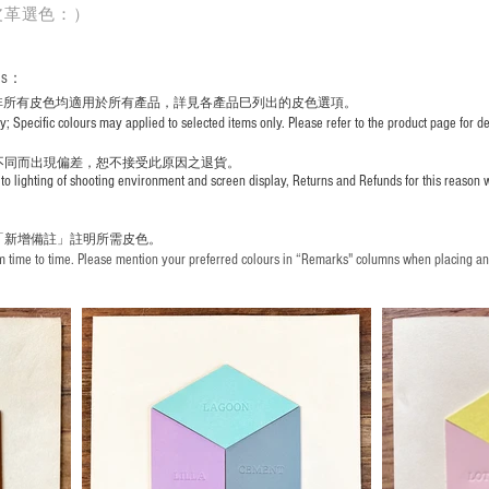
皮革選色：）
rs
：
非所有皮色均適用於所有產品，詳見各產品巳列出的皮色選項。
pecific colours may applied to selected items only. Please refer to the product page for det
不同而出現
偏差，恕不接受此原因之退貨。
to lighting of shooting environment and screen display, Returns and Refunds for this reason w
「新增備註」註明
所需皮色。
time to time. Please mention your preferred colours in “Remarks" columns when placing an