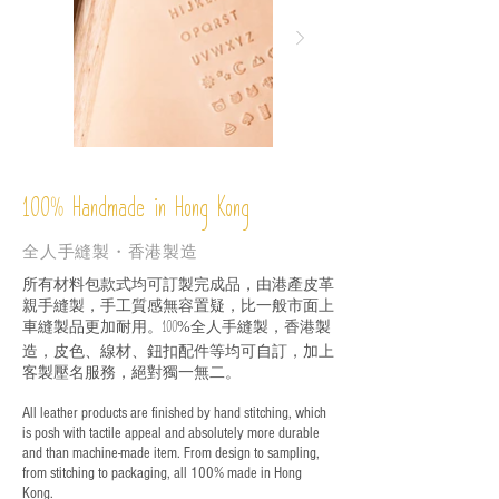
%
Handmade in Hong Kong
100
全人手縫製・香港製造
所有材料包款式均可訂製完成品，由港產皮革
親手縫製，手工質感無容置疑，比一般市面上
車縫製品更加耐用。
全人手縫製，香港製
100%
造，皮色、線材、鈕扣配件等均可自訂，加上
客製壓名服務，絕對獨一無二。
All leather products are finished by hand stitching, which
is posh with tactile appeal and absolutely more durable
and than machine-made item. From design to sampling,
from stitching to packaging, all 100% made in Hong
Kong.