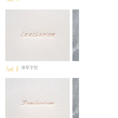
Font A
潦草字型
Font B