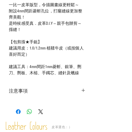
一比一皮革版型，令描圖畫線更輕鬆～
附設4mm間距菱斬孔位，打窿縫線更加整
齊美觀！
是時候感受真．皮革D.I.Y — 親手包辦剪～
揼縫！
【包剪揼★手鈪】
建議用皮：1.0/1.2mm 植鞣牛皮（或按個人
喜好而定）
建議工具：4mm間距1mm菱斬、銀筆、𠝹
刀、𠝹板、木槌、手鐲芯、縫針及蠟線
注意事項
－ 本商品是皮革版型，恕不包括皮料、配
件及工具；
－ 相片顏色或有機會出現偏差，顏色請以
實物為準；
Leather Colours
－ 此產品含有細小配件、尖銳物件，恕不
皮革選色：）