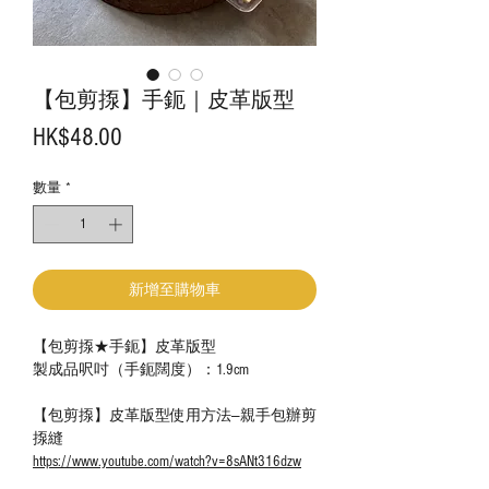
【包剪揼】手鈪｜皮革版型
價
HK$48.00
格
數量
*
新增至購物車
【包剪揼★手鈪】皮革版型
製成品呎吋（手鈪闊度）：1.9cm
【包剪揼】皮革版型使用方法—親手包辦剪
揼縫
https://www.youtube.com/watch?v=8sANt316dzw