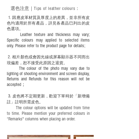
適合六歲以下兒童使用；六至十二歲兒童
必須由成年人陪同下使用並應小心處理。
選色
注意｜
Tips of leather colours
：
1
. ​
因應皮革材質及厚度上的差異，並非所有皮
色均適用於所有產品，詳見各產品巳列出的皮
色選項。
Leather texture and thickness may vary;
Specific colours may applied to selected items
only. Please refer to the product page for details;
2.
​
相片顏色或
會因光線或屏幕顯示器不同而出
現
偏差，恕不接受此原因之退貨。
The colour of the photo may vary due to
lighting of shooting environment and screen display,
Returns and Refunds for this reason will not be
accepted；
3.
皮色將不定期更新，歡迎下單時於「新增備
註」註明
所需皮色。
The colour options will be updated from time
to time. Please mention your preferred colours in
“Remarks" columns when placing an order.