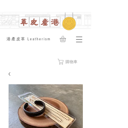
​港產皮革 Leatherism
購物車