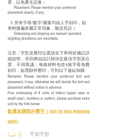
置，以免產生誤會；
​ Placement: Please mention your preferred
placement clearly, if any;
5. 所有字母/數字/圖案均由人手刻印，如
有輕微偏差屬正常現象，敬請見諒 :)
​ Embossing and aligning are manual operated,
slighting deviations are inevitable.
注意：字型及壓印位置請在下單時於備註詳
細說明，否則將由設計師決定最佳字型及位
置，不得異議；每個材料包首4個字母免費
刻印，如需額外壓印，可到以下連結加購:
Remarks: Please mention your preferred font and
placement, if any; otherwise we will decide the font and
placement without notice in advance.
Free embossing of 4 units of letters (upper case or
small case), numbers or pattern, please purchase extra
unit by the link below:
點選加購額外壓字｜
click for e
xtra embossing
unit(s)
手寫字型