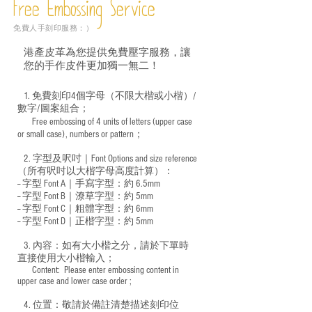
Free Embossing
Service
免費人手刻印服務：）
港產皮革為您提供免費壓字服務，讓
您的手作皮件更加獨一無二！
1. 免費刻印4個字母（不限大楷或小楷）/
數字/圖案組合；
Free embossing of 4 units of letters (upper case
​
or small case), numbers or pattern；
2. 字型及呎吋｜
Font Options and size reference
（所有呎吋以大楷字母高度計算）：
-- 字型 Font A｜手寫字型：約 6.5mm
-- 字型 Font B｜潦草字型：
約 5mm
-- 字型 Font C｜粗體字型：約 6mm
-- 字型 Font D｜正楷字型：
約 5mm
3. 內容：如有大小楷之分，請於下單時
直接使用大小楷輸入；
​ Content: Please enter embossing content in
upper case and lower case order ;
4. 位置：敬請於備註清楚描述刻印位