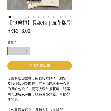
【包剪揼】長銀包｜皮革版型
價
HK$218.00
格
數量
*
新增至購物車
長銀包版型套裝，同時設有咭位、相位、
及拉鍊散紙位間隔，可自由配搭出合心意
的長銀包款式，更可改動外層長度，間隔
兩側加裝風琴位，收納更多銀紙、單據都
無問題。
【包剪揼★四合一長銀包】皮革版型