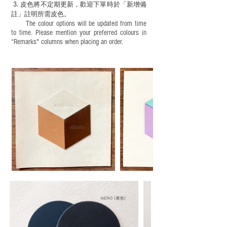
3.
皮色將不定期更新，歡迎下單時於「新增備
註」註明
所需皮色。
The colour options will be updated from time
to time. Please mention your preferred colours in
“Remarks" columns when placing an order.