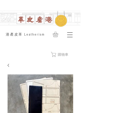
​港產皮革 Leatherism
購物車