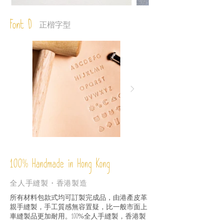
Font D
正楷字型
%
Handmade in Hong Kong
100
全人手縫製・香港製造
所有材料包款式均可訂製完成品，由港產皮革
親手縫製，手工質感無容置疑，比一般市面上
車縫製品更加耐用。
全人手縫製，香港製
100%