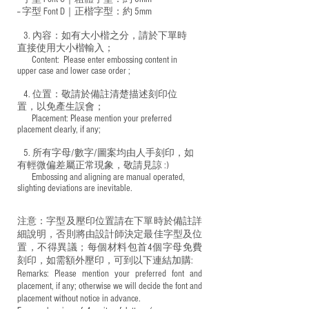
-- 字型 Font D｜正楷字型：
約 5mm
3. 內容：如有大小楷之分，請於下單時
直接使用大小楷輸入；
​ Content: Please enter embossing content in
upper case and lower case order ;
4. 位置：敬請於備註清楚描述刻印位
置，以免產生誤會；
​ Placement: Please mention your preferred
placement clearly, if any;
5. 所有字母/數字/圖案均由人手刻印，如
有輕微偏差屬正常現象，敬請見諒 :)
​ Embossing and aligning are manual operated,
slighting deviations are inevitable.
注意：字型及壓印位置請在下單時於備註詳
細說明，否則將由設計師決定最佳字型及位
置，不得異議；每個材料包首4個字母免費
刻印，如需額外壓印，可到以下連結加購:
Remarks: Please mention your preferred font and
placement, if any; otherwise we will decide the font and
placement without notice in advance.