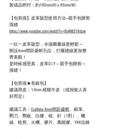
製成品呎吋：約195mm(H) x 95mm(W)
【包剪揼】皮革版型使用方法—親手包辦剪
揼縫
https://www.youtube.com/watch?v=8sANt316dzw
一比一皮革版型，令描圖畫線更輕鬆～
附設4mm間距菱斬孔位，打窿縫線更加整
齊美觀！
是時候感受真．皮革D.I.Y — 親手包辦剪～
揼縫！
【包剪揼★長銀包】
建議用皮：1.0mm 植鞣牛皮 （或按個人喜
好而定）
建議工具：
Craftsha 4mm間距菱斬
、銀筆、
𠝹刀、𠝹板、白膠、槌、針（1對）、蠟
線、較剪、火機、膠片、萬能膠、YKK拉錬