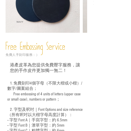
Free Embossing
Service
免費人手刻印服務：）
港產皮革為您提供免費壓字服務，讓
您的手作皮件更加獨一無二！
1. 免費刻印4個字母（不限大楷或小楷）/
數字/圖案組合；
Free embossing of 4 units of letters (upper case
​
or small case), numbers or pattern；
2. 字型及呎吋｜
Font Options and size reference
（所有呎吋以大楷字母高度計算）：
-- 字型 Font A｜手寫字型：約 6.5mm
-- 字型 Font B｜潦草字型：
約 5mm
-- 字型 Font C｜粗體字型：約 6mm