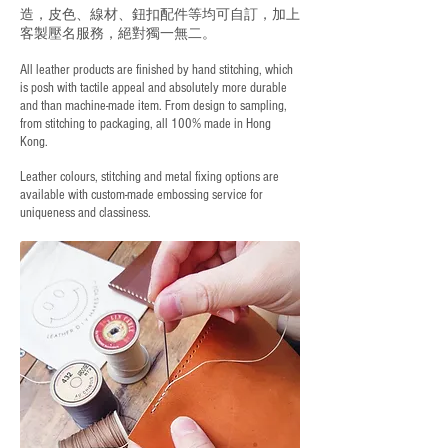
造，皮色、線材、鈕扣配件等均可自訂，加上
客製壓名服務，絕對獨一無二。
All leather products are finished by hand stitching, which
is posh with tactile appeal and absolutely more durable
and than machine-made item. From design to sampling,
from stitching to packaging, all 100% made in Hong
Kong.
Leather colours, stitching and metal fixing options are
available with custom-made embossing service for
uniqueness and classiness.