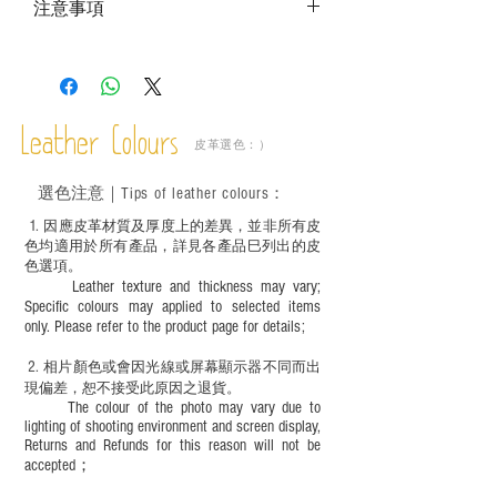
注意事項
－ 本商品是皮革版型，恕不包括皮料、配
件及工具；
－ 相片顏色或有機會出現偏差，顏色請以
實物為準；
Leather Colours
－ 此產品含有細小配件、尖銳物件，恕不
皮革選色：）
適合六歲以下兒童使用；六至十二歲兒童
必須由成年人陪同下使用並應小心處理。
選色
注意｜
Tips of leather colours
：
1
. ​
因應皮革材質及厚度上的差異，並非所有皮
色均適用於所有產品，詳見各產品巳列出的皮
色選項。
Leather texture and thickness may vary;
Specific colours may applied to selected items
only. Please refer to the product page for details;
2.
​
相片顏色或
會因光線或屏幕顯示器不同而出
現
偏差，恕不接受此原因之退貨。
The colour of the photo may vary due to
lighting of shooting environment and screen display,
Returns and Refunds for this reason will not be
accepted；