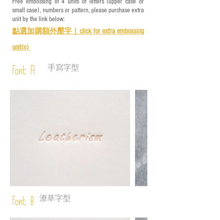
Free embossing of 4 units of letters (upper case or
small case), numbers or pattern, please purchase extra
unit by the link below:
點選加購額外壓字｜
click for e
xtra embossing
unit(s)
手寫字型
Font A
潦草字型
Font B