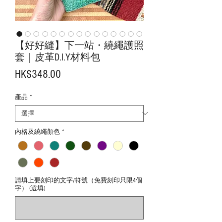
【好好縫】下一站・繞繩護照
套｜皮革D.I.Y材料包
價
HK$348.00
格
產品
*
內格及繞繩顏色
*
請填上要刻印的文字/符號（免費刻印只限4個
字） (選填)