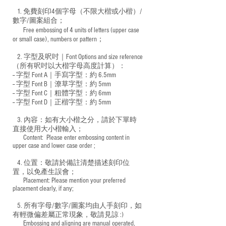
1. 免費刻印4個字母（不限大楷或小楷）/
數字/圖案組合；
Free embossing of 4 units of letters (upper case
​
or small case), numbers or pattern；
2. 字型及呎吋｜
Font Options and size reference
（所有呎吋以大楷字母高度計算）：
-- 字型 Font A｜手寫字型：約 6.5mm
-- 字型 Font B｜潦草字型：
約 5mm
-- 字型 Font C｜粗體字型：約 6mm
-- 字型 Font D｜正楷字型：
約 5mm
3. 內容：如有大小楷之分，請於下單時
直接使用大小楷輸入；
​ Content: Please enter embossing content in
upper case and lower case order ;
4. 位置：敬請於備註清楚描述刻印位
置，以免產生誤會；
​ Placement: Please mention your preferred
placement clearly, if any;
5. 所有字母/數字/圖案均由人手刻印，如
有輕微偏差屬正常現象，敬請見諒 :)
​ Embossing and aligning are manual operated,