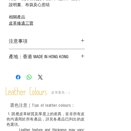
說明書、布袋及心意咭
相關產品
皮革修邊三寶
注意事項
－ 相片顏色或有機會出現偏差，顏色請以
產地：香港 MADE IN HONG KONG
實物為準；
－ 皮革為天然物料，出現生長紋路、蟲
斑、顏色不均等均屬正常現象；
－ 植鞣皮革容易受環境、使用程度等產生
不同的變化，為保持美觀及保養，建議完
成後定期在皮面塗上皮革專用清潔劑及貂
Leather Colours
皮革選色：）
鼠油等；
－ 此產品含有細小配件、尖銳物件，恕不
選色
注意｜
Tips of leather colours
：
適合六歲以下兒童使用；六至十二歲兒童
必須由成年人陪同下使用並應小心處理。
1
. ​
因應皮革材質及厚度上的差異，並非所有皮
色均適用於所有產品，詳見各產品巳列出的皮
色選項。
Leather texture and thickness may vary;