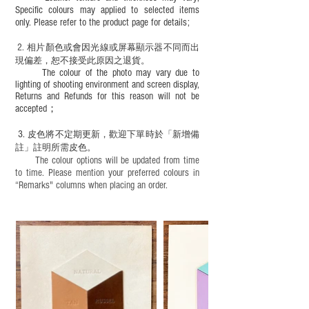
Specific colours may applied to selected items
only. Please refer to the product page for details;
2.
​
相片顏色或
會因光線或屏幕顯示器不同而出
現
偏差，恕不接受此原因之退貨。
The colour of the photo may vary due to
lighting of shooting environment and screen display,
Returns and Refunds for this reason will not be
accepted；
3.
皮色將不定期更新，歡迎下單時於「新增備
註」註明
所需皮色。
The colour options will be updated from time
to time. Please mention your preferred colours in
“Remarks" columns when placing an order.