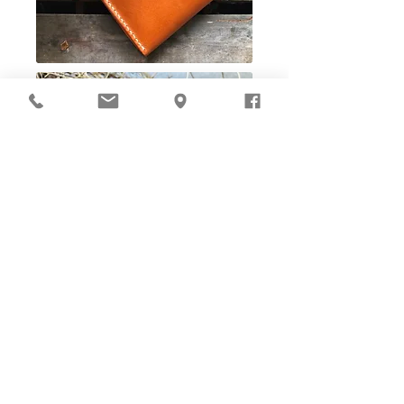
Ho-Ho-Sew DIY kit
裁好有孔立即縫：）
所有皮革材料巳剪裁好合適呎吋，為您精心開好
縫孔，內附針線及所需配件，方便客人縫製完