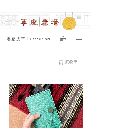
​港產皮革 Leatherism
購物車