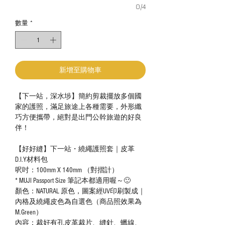
0/4
數量
*
新增至購物車
【下一站，深水埗】簡約剪裁擺放多個國
家的護照，滿足旅途上各種需要，外形纖
巧方便攜帶，絕對是出門公幹旅遊的好良
伴！
【好好縫】下一站・繞繩護照套｜皮革
D.I.Y材料包
呎吋：100mm X 140mm （對摺計）
* MUJI Passport Size 筆記本都適用喔～🙂
顏色：NATURAL 原色，圖案經UV印刷製成｜
內格及繞繩皮色為自選色（商品照效果為
M.Green）
內容：裁好有孔皮革裁片、縫針、蠟線、