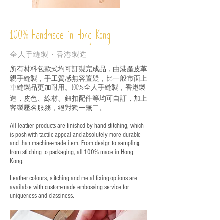
%
Handmade in Hong Kong
100
全人手縫製・香港製造
所有材料包款式均可訂製完成品，由港產皮革
親手縫製，手工質感無容置疑，比一般市面上
車縫製品更加耐用。
全人手縫製，香港製
100%
造，皮色、線材、鈕扣配件等均可自訂，加上
客製壓名服務，絕對獨一無二。
All leather products are finished by hand stitching, which
is posh with tactile appeal and absolutely more durable
and than machine-made item. From design to sampling,
from stitching to packaging, all 100% made in Hong
Kong.
Leather colours, stitching and metal fixing options are
available with custom-made embossing service for
uniqueness and classiness.