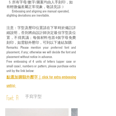
5. 所有字母/數字/圖案均由人手刻印，如
有輕微偏差屬正常現象，敬請見諒 :)
​ Embossing and aligning are manual operated,
slighting deviations are inevitable.
注意：字型及壓印位置請在下單時於備註詳
細說明，否則將由設計師決定最佳字型及位
置，不得異議；每個材料包首4個字母免費
刻印，如需額外壓印，可到以下連結加購:
Remarks: Please mention your preferred font and
placement, if any; otherwise we will decide the font and
placement without notice in advance.
Free embossing of 4 units of letters (upper case or
small case), numbers or pattern, please purchase extra
unit by the link below:
點選加購額外壓字｜
click for e
xtra embossing
unit(s)
手寫字型
Font A