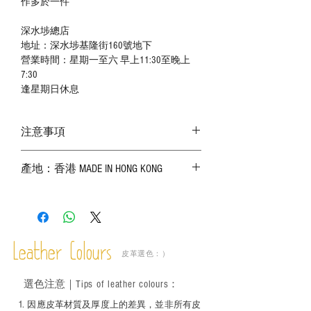
作多於一件
深水埗總店
地址：深水埗基隆街160號地下
營業時間：星期一至六 早上11:30至晚上
7:30
逢星期日休息
注意事項
－ 相片顏色或有機會出現偏差，顏色請以
產地：香港 MADE IN HONG KONG
實物為準；
－ 皮革為天然物料，出現生長紋路、蟲
斑、顏色不均等均屬正常現象；
－ 植鞣皮革容易受環境、使用程度等產生
不同的變化，為保持美觀及保養，建議完
成後定期在皮面塗上皮革專用清潔劑及貂
Leather Colours
皮革選色：）
鼠油等；
－ 此產品含有細小配件、尖銳物件，恕不
選色
注意｜
Tips of leather colours
：
適合六歲以下兒童使用；六至十二歲兒童
必須由成年人陪同下使用並應小心處理。
1
. ​
因應皮革材質及厚度上的差異，並非所有皮