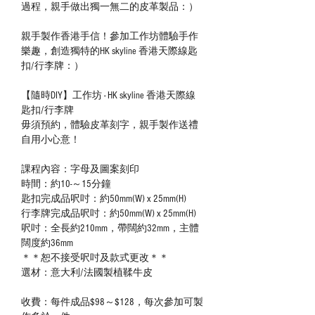
過程，親手做出獨一無二的皮革製品：）
親手製作香港手信！參加工作坊體驗手作
樂趣，創造獨特的HK skyline 香港天際線匙
扣/行李牌：）
【隨時DIY】工作坊 - HK skyline 香港天際線
匙扣/行李牌
毋須預約，體驗皮革刻字，親手製作送禮
自用小心意！
課程內容：字母及圖案刻印
時間：約10-～15分鐘
匙扣完成品呎吋：約50mm(W) x 25mm(H)
行李牌完成品呎吋：約50mm(W) x 25mm(H)
呎吋：全長約210mm，帶闊約32mm，主體
闊度約36mm
＊＊恕不接受呎吋及款式更改＊＊
選材：意大利/法國製植鞣牛皮
收費：每件成品$98～$128，每次參加可製