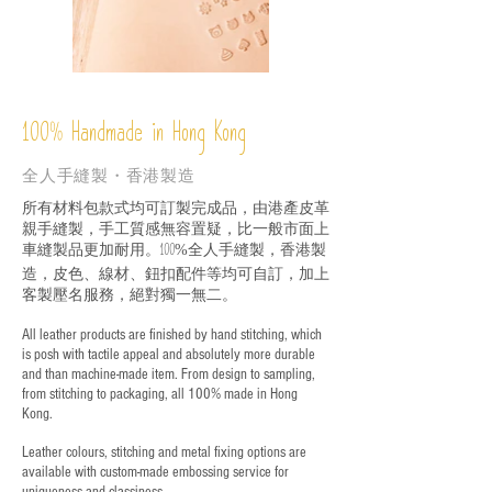
%
Handmade in Hong Kong
100
全人手縫製・香港製造
所有材料包款式均可訂製完成品，由港產皮革
親手縫製，手工質感無容置疑，比一般市面上
車縫製品更加耐用。
全人手縫製，香港製
100%
造，皮色、線材、鈕扣配件等均可自訂，加上
客製壓名服務，絕對獨一無二。
All leather products are finished by hand stitching, which
is posh with tactile appeal and absolutely more durable
and than machine-made item. From design to sampling,
from stitching to packaging, all 100% made in Hong
Kong.
Leather colours, stitching and metal fixing options are
available with custom-made embossing service for