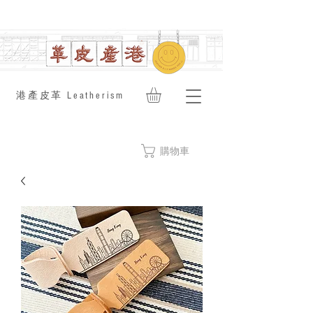
​港產皮革 Leatherism
購物車