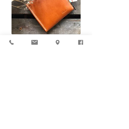
Ho-Ho-Sew DIY kit
裁好有孔立即縫：）