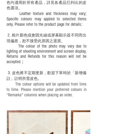
色均適用於所有產品，詳見各產品巳列出的皮
色選項。
Leather texture and thickness may vary;
Specific colours may applied to selected items
only. Please refer to the product page for details;
2.
​
相片顏色或
會因光線或屏幕顯示器不同而出
現
偏差，恕不接受此原因之退貨。
The colour of the photo may vary due to
lighting of shooting environment and screen display,
Returns and Refunds for this reason will not be
accepted；
3.
皮色將不定期更新，歡迎下單時於「新增備
註」註明
所需皮色。
The colour options will be updated from time
to time. Please mention your preferred colours in
“Remarks" columns when placing an order.