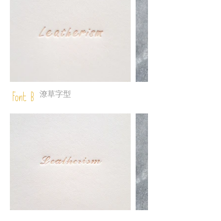
潦草字型
Font B