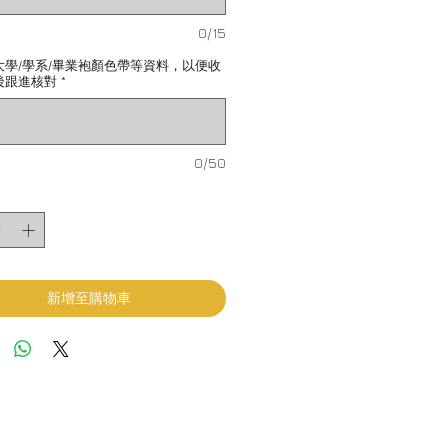
0/15
大學/學系/畢業袍顏色帶等資料，以便收
後跟進核對
*
0/50
新增至購物車