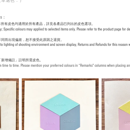
皮革選色：）
rs
：
非所有皮色均適用於所有產品，詳見各產品巳列出的皮色選項。
pecific colours may applied to selected items only. Please refer to the product page for det
不同而出現
偏差，恕不接受此原因之退貨。
to lighting of shooting environment and screen display, Returns and Refunds for this reason w
「新增備註」註明
所需皮色。
time to time. Please mention your preferred colours in “Remarks" columns when placing an