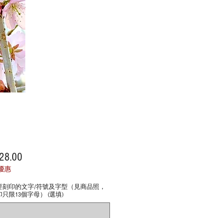
價
28.00
格
優惠
要刻印的文字/符號及字型（見商品照，
只限13個字母） (選填)