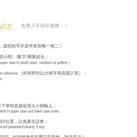
vice
免費人手刻印服務：）
，讓您的手作皮件更加獨一無二！
或小楷）/數字/圖案組合；
 (upper case or small case), numbers or pattern；
ize reference
（所有呎吋以大楷字母高度計算）：
m
於下單時直接使用大小楷輸入；
nt in upper case and lower case order ;
刻印位置，以免產生誤會；
red placement clearly, if any;