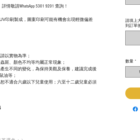
請WhatsApp 5301 9201 查詢！
UV印刷製成，圖案印刷可能有機會出現輕微偏差
請填上
到訂單
色請以實物為準；
數量
*
、蟲斑、顏色不均等均屬正常現象；
等產生不同的變化，為保持美觀及保養，建議完成後
鼠油等；
，恕不適合六歲以下兒童使用；六至十二歲兒童必須
G