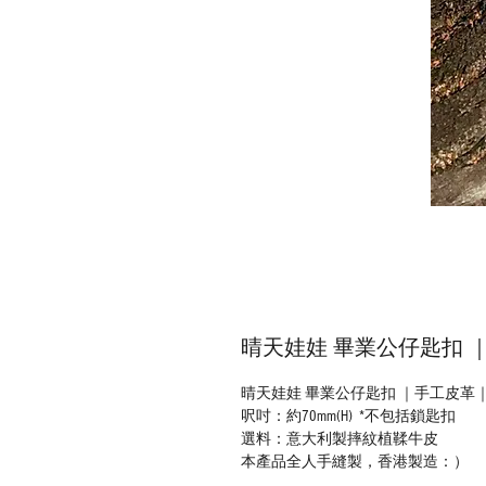
晴天娃娃 畢業公仔匙扣 
晴天娃娃 畢業公仔匙扣 ｜手工皮革
呎吋：約70mm(H) *不包括鎖匙扣
選料：意大利製摔紋植鞣牛皮
本產品全人手縫製，香港製造：）