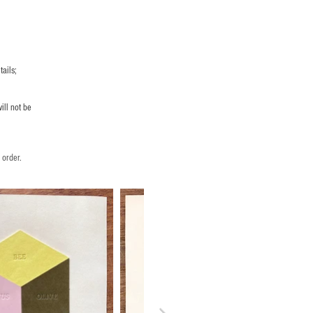
ails;
ill not be
 order.