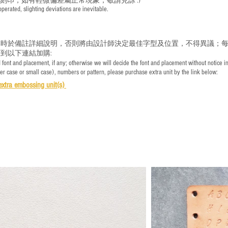
手刻印，如有輕微偏差屬正常現象，敬請見諒 :)
rated, slighting deviations are inevitable.
時於備註詳細說明，否則將由設計師決定最佳字型及位置，不得異議；每
到以下連結加購:
font and placement, if any; otherwise we will decide the font and placement without notice i
per case or small case), numbers or pattern, please purchase extra unit by the link below:
e
xtra embossing unit(s)