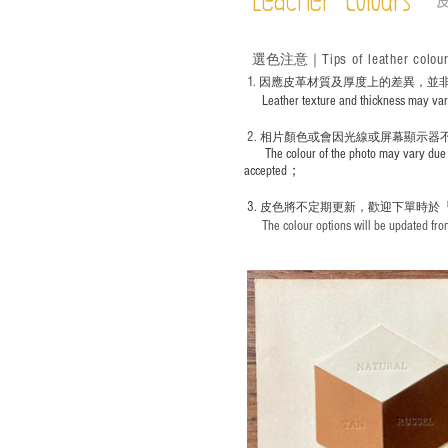
Leather Colours
Tips of leather colou
選色
注意｜
1
. ​
因應皮革材質及厚度上的差異，並
Leather texture and thickness may vary; S
2.
​
相片顏色或
會因光線或屏幕顯示器
The colour of the photo may vary due 
accepted；
3.
皮色將不定期更新，歡迎下單時於
The colour options will be updated from 