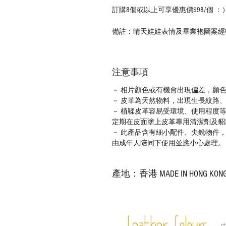
訂購8個或以上可享優惠價$98/個 ：）詳情敬
備註：晴天娃娃表情及畢業袍圖案經
注意事項
－ 相片顏色或有機會出現偏差，顏
－ 皮革為天然物料，出現生長紋路
－ 植鞣皮革容易受環境、使用程度
定期在皮面塗上皮革專用清潔劑及貂
－ 此產品含有細小配件、尖銳物件
由成年人陪同下使用並應小心處理。
產地：香港 MADE IN HONG KON