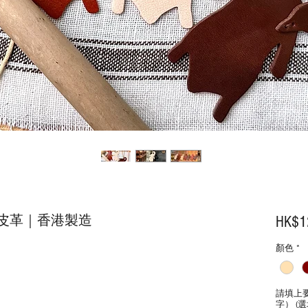
皮革｜香港製造
HK$1
顏色
*
請填上
字） (選