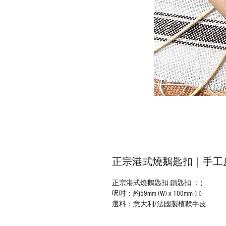
正宗港式燒鵝匙扣｜手工
正宗港式燒鵝匙扣 鎖匙扣 ：）
呎吋：約59mm (W) x 100mm (H)
選料：意大利/法國製植鞣牛皮