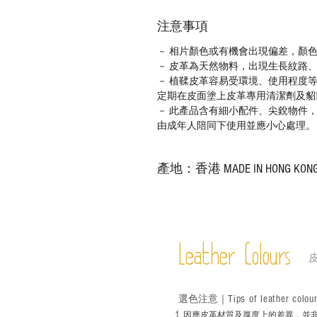
注意事項
－ 相片顏色或有機會出現偏差，顏
－ 皮革為天然物料，出現生長紋路
－ 植鞣皮革容易受環境、使用程度
定期在皮面塗上皮革專用清潔劑及貂
－ 此產品含有細小配件、尖銳物件
由成年人陪同下使用並應小心處理。
產地：香港 MADE IN HONG KON
Leather Colours
Tips of leather colou
選色
注意｜
1
. ​
因應皮革材質及厚度上的差異，並