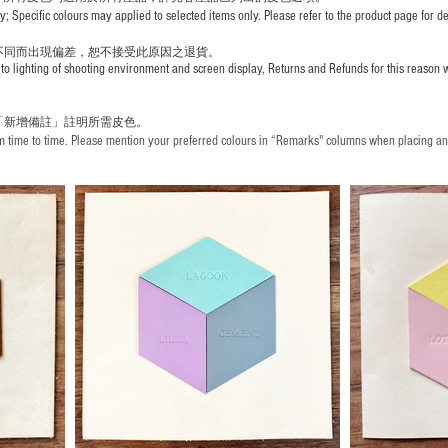
pecific colours may applied to selected items only. Please refer to the product page for det
不同而出現
偏差，恕不接受此原因之退貨。
to lighting of shooting environment and screen display, Returns and Refunds for this reason w
「新增備註」註明
所需皮色。
time to time. Please mention your preferred colours in “Remarks" columns when placing an