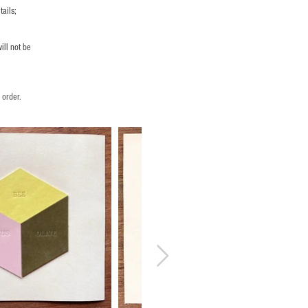
ails;
ill not be
 order.