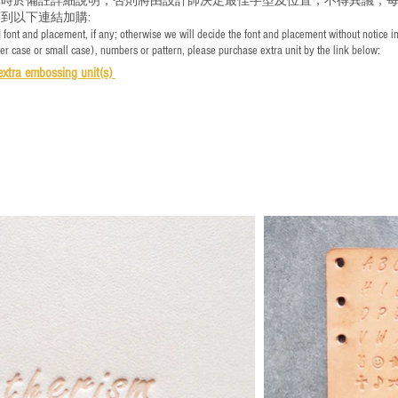
時於備註詳細說明，否則將由設計師決定最佳字型及位置，不得異議；每
到以下連結加購:
font and placement, if any; otherwise we will decide the font and placement without notice i
per case or small case), numbers or pattern, please purchase extra unit by the link below:
e
xtra embossing unit(s)