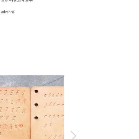
個材料包首4個字
n advance.