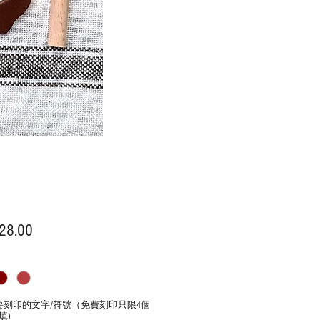
價
28.00
格
要刻印的文字/符號（免費刻印只限4個
填)