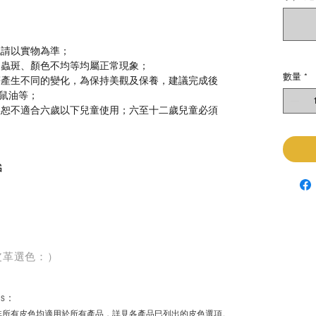
色請以實物為準；
、蟲斑、顏色不均等均屬正常現象；
數量
*
等產生不同的變化，為保持美觀及保養，建議完成後
鼠油等；
，恕不適合六歲以下兒童使用；六至十二歲兒童必須
G
皮革選色：）
rs
：
非所有皮色均適用於所有產品，詳見各產品巳列出的皮色選項。