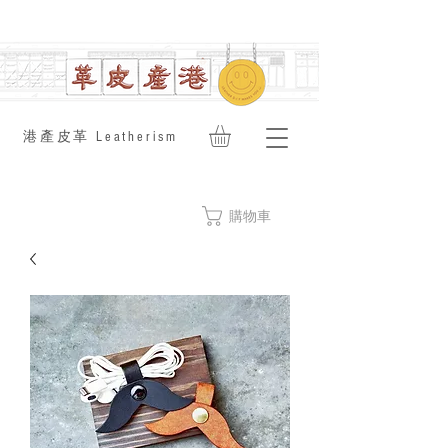
​港產皮革 Leatherism
購物車