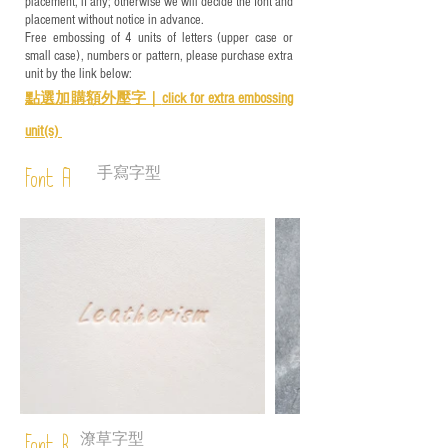
placement, if any; otherwise we will decide the font and
placement without notice in advance.
Free embossing of 4 units of letters (upper case or
small case), numbers or pattern, please purchase extra
unit by the link below:
點選加購額外壓字｜
click for e
xtra embossing
unit(s)
手寫字型
Font A
潦草字型