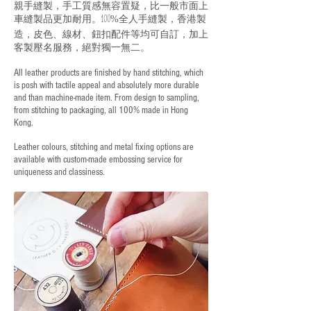
親手縫製，手工質感無容置疑，比一般市面上
車縫製品更加耐用。
全人手縫製，香港製
100%
造，皮色、線材、鈕扣配件等均可自訂，加上
客製壓名服務，絕對獨一無二。
All leather products are finished by hand stitching, which
is posh with tactile appeal and absolutely more durable
and than machine-made item. From design to sampling,
from stitching to packaging, all 100% made in Hong
Kong.
Leather colours, stitching and metal fixing options are
available with custom-made embossing service for
uniqueness and classiness.