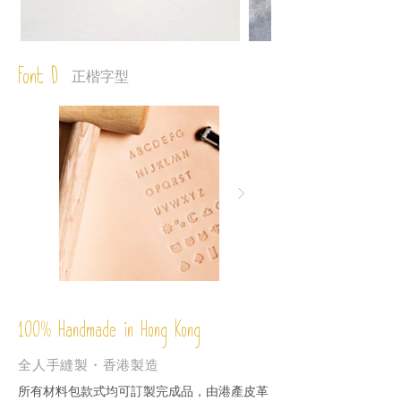
Font D
正楷字型
%
Handmade in Hong Kong
100
全人手縫製・香港製造
所有材料包款式均可訂製完成品，由港產皮革