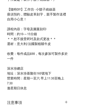
【隨時DIY】工作坊 - 小鬍子繞線器
毋須預約，體驗皮革刻字，親手製作送禮
自用小心意！
課程內容：字母及圖案刻印
時間：約10-～15分鐘
＊＊恕不接受呎吋及款式更改＊＊
選材：意大利/法國製植鞣牛皮
收費：每件成品$98，每次參加可製作多於
一件
深水埗總店
地址：深水埗基隆街160號地下
營業時間：星期一至六 早上11:30至晚上
7:30
逢星期日休息
注意事項