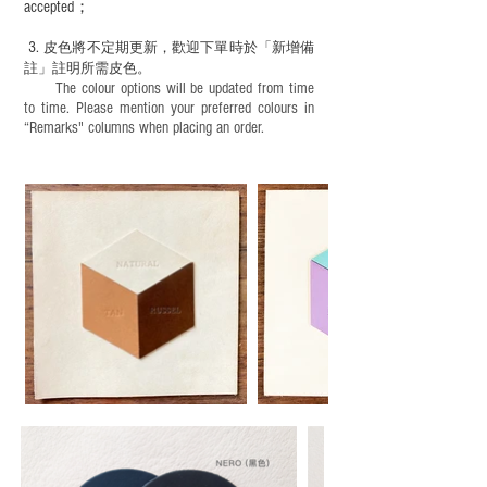
accepted；
3.
皮色將不定期更新，歡迎下單時於「新增備
註」註明
所需皮色。
The colour options will be updated from time
to time. Please mention your preferred colours in
“Remarks" columns when placing an order.