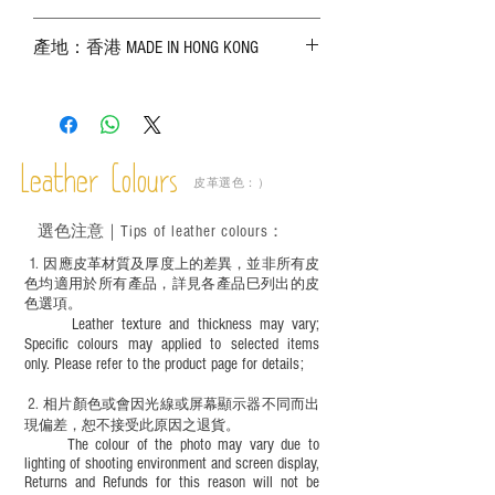
－ 相片顏色或有機會出現偏差，顏色請以
產地：香港 MADE IN HONG KONG
實物為準；
－ 皮革為天然物料，出現生長紋路、蟲
斑、顏色不均等均屬正常現象；
－ 植鞣皮革容易受環境、使用程度等產生
不同的變化，為保持美觀及保養，建議完
成後定期在皮面塗上皮革專用清潔劑及貂
Leather Colours
皮革選色：）
鼠油等；
－ 此產品含有細小配件、尖銳物件，恕不
選色
注意｜
Tips of leather colours
：
適合六歲以下兒童使用；六至十二歲兒童
必須由成年人陪同下使用並應小心處理。
1
. ​
因應皮革材質及厚度上的差異，並非所有皮
色均適用於所有產品，詳見各產品巳列出的皮
色選項。
Leather texture and thickness may vary;
Specific colours may applied to selected items
only. Please refer to the product page for details;
2.
​
相片顏色或
會因光線或屏幕顯示器不同而出
現
偏差，恕不接受此原因之退貨。
The colour of the photo may vary due to
lighting of shooting environment and screen display,
Returns and Refunds for this reason will not be