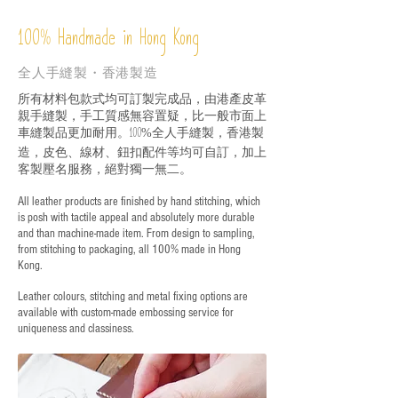
%
Handmade in Hong Kong
100
全人手縫製・香港製造
所有材料包款式均可訂製完成品，由港產皮革
親手縫製，手工質感無容置疑，比一般市面上
車縫製品更加耐用。
全人手縫製，香港製
100%
造，皮色、線材、鈕扣配件等均可自訂，加上
客製壓名服務，絕對獨一無二。
All leather products are finished by hand stitching, which
is posh with tactile appeal and absolutely more durable
and than machine-made item. From design to sampling,
from stitching to packaging, all 100% made in Hong
Kong.
Leather colours, stitching and metal fixing options are
available with custom-made embossing service for
uniqueness and classiness.