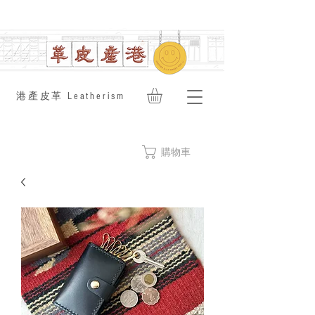
​港產皮革 Leatherism
購物車