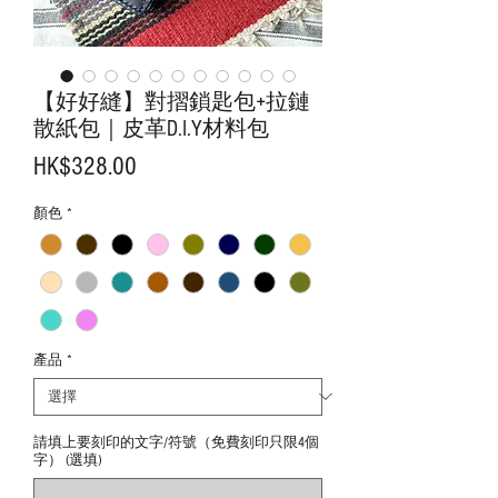
【好好縫】對摺鎖匙包+拉鏈
散紙包｜皮革D.I.Y材料包
價
HK$328.00
格
顏色
*
產品
*
請填上要刻印的文字/符號（免費刻印只限4個
字） (選填)