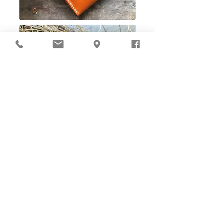
Ho-Ho-Sew DIY kit
裁好有孔立即縫：）
所有皮革材料巳剪裁好合適呎吋，為您精心開好
縫孔，內附針線及所需配件，方便客人縫製完
成，安坐家中DIY獨一無二的皮革製品。法斬縫
孔設計，按製品為您調較最合適縫孔角度，輕鬆