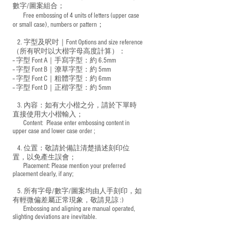
數字/圖案組合；
Free embossing of 4 units of letters (upper case
​
or small case), numbers or pattern；
2. 字型及呎吋｜
Font Options and size reference
（所有呎吋以大楷字母高度計算）：
-- 字型 Font A｜手寫字型：約 6.5mm
-- 字型 Font B｜潦草字型：
約 5mm
-- 字型 Font C｜粗體字型：約 6mm
-- 字型 Font D｜正楷字型：
約 5mm
3. 內容：如有大小楷之分，請於下單時
直接使用大小楷輸入；
​ Content: Please enter embossing content in
upper case and lower case order ;
4. 位置：敬請於備註清楚描述刻印位
置，以免產生誤會；
​ Placement: Please mention your preferred
placement clearly, if any;
5. 所有字母/數字/圖案均由人手刻印，如
有輕微偏差屬正常現象，敬請見諒 :)
​ Embossing and aligning are manual operated,
slighting deviations are inevitable.