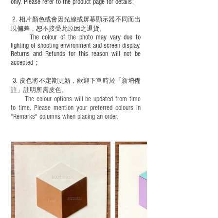
only. Please refer to the product page for details;
2.
​
相片顏色或
會因光線或屏幕顯示器不同而出
現
偏差，恕不接受此原因之退貨。
The colour of the photo may vary due to
lighting of shooting environment and screen display,
Returns and Refunds for this reason will not be
accepted；
3.
皮色將不定期更新，歡迎下單時於「新增備
註」註明
所需皮色。
The colour options will be updated from time
to time. Please mention your preferred colours in
“Remarks" columns when placing an order.