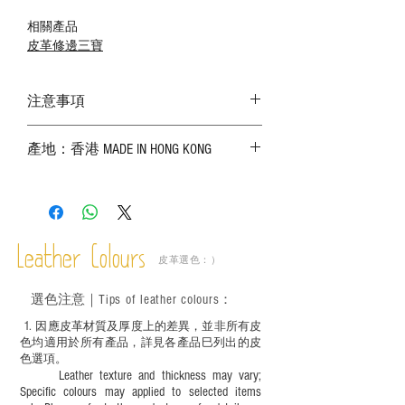
相關產品
皮革修邊三寶
注意事項
－ 相片顏色或有機會出現偏差，顏色請以
產地：香港 MADE IN HONG KONG
實物為準；
－ 皮革為天然物料，出現生長紋路、蟲
斑、顏色不均等均屬正常現象；
－ 植鞣皮革容易受環境、使用程度等產生
不同的變化，為保持美觀及保養，建議完
成後定期在皮面塗上皮革專用清潔劑及貂
Leather Colours
皮革選色：）
鼠油等；
－ 此產品含有細小配件、尖銳物件，恕不
選色
注意｜
Tips of leather colours
：
適合六歲以下兒童使用；六至十二歲兒童
必須由成年人陪同下使用並應小心處理。
1
. ​
因應皮革材質及厚度上的差異，並非所有皮
色均適用於所有產品，詳見各產品巳列出的皮
色選項。
Leather texture and thickness may vary;
Specific colours may applied to selected items