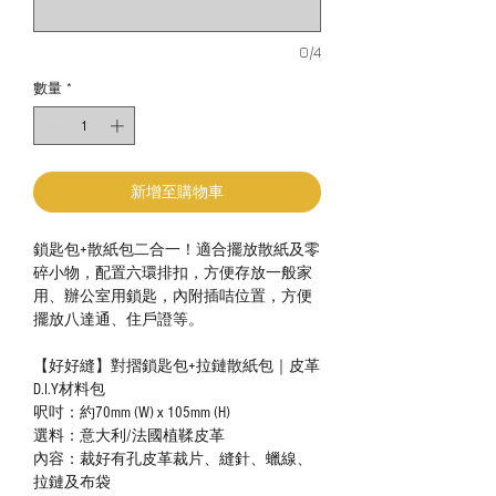
0/4
數量
*
新增至購物車
鎖匙包+散紙包二合一！適合擺放散紙及零
碎小物，配置六環排扣，方便存放一般家
用、辦公室用鎖匙，內附插咭位置，方便
擺放八達通、住戶證等。
【好好縫】對摺鎖匙包+拉鏈散紙包｜皮革
D.I.Y材料包
呎吋：約70mm (W) x 105mm (H)
選料：意大利/法國植鞣皮革
內容：裁好有孔皮革裁片、縫針、蠟線、
拉鏈及布袋