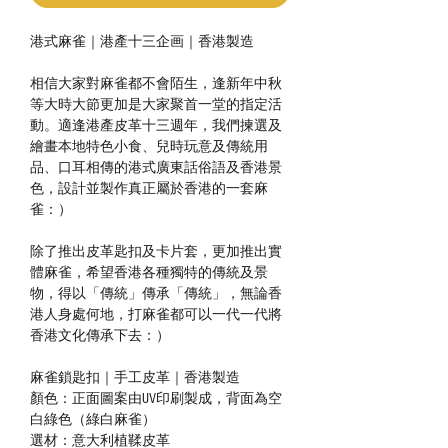
港式麻雀｜港產十三企画｜香港製造
相信大家對麻雀都不會陌生，逢新年中秋
等大時大節更加是大家聚首一堂的指定活
動。適逢港產皮革十三週年，我們揀選及
繪畫本地特色小食、兒時玩意及傳統用
品、口耳相傳的港式廣東話俗語及香港景
色，設計並製作真正屬於香港的一套麻
雀：）
除了推出皮革匙扣及卡片套，更加推出實
體麻雀，希望香港各種獨特的傳統及景
物，得以「傳統」傳承「傳統」，無論香
港人身處何地，打麻雀都可以一代一代將
香港文化傳承下去：）
麻雀鎖匙扣｜手工皮革｜香港製造
顏色：正面圖案由UV印刷製成，背面為空
白綠色（綠白麻雀）
選材：意大利植鞣皮革