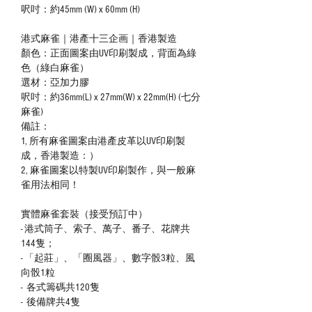
呎吋：約45mm (W) x 60mm (H)
港式麻雀｜港產十三企画｜香港製造
顏色：正面圖案由UV印刷製成，背面為綠
色（綠白麻雀）
選材：亞加力膠
呎吋：約36mm(L) x 27mm(W) x 22mm(H) (七分
麻雀)
備註：
1, 所有麻雀圖案由港產皮革以UV印刷製
成，香港製造：）
2, 麻雀圖案以特製UV印刷製作，與一般麻
雀用法相同！
實體麻雀套裝（接受預訂中）
- 港式筒子、索子、萬子、番子、花牌共
144隻；
- 「起莊」、「圈風器」、數字骰3粒、風
向骰1粒
- 各式籌碼共120隻
- 後備牌共4隻