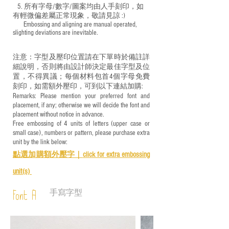
5. 所有字母/數字/圖案均由人手刻印，如
有輕微偏差屬正常現象，敬請見諒 :)
​ Embossing and aligning are manual operated,
slighting deviations are inevitable.
注意：字型及壓印位置請在下單時於備註詳
細說明，否則將由設計師決定最佳字型及位
置，不得異議；每個材料包首4個字母免費
刻印，如需額外壓印，可到以下連結加購:
Remarks: Please mention your preferred font and
placement, if any; otherwise we will decide the font and
placement without notice in advance.
Free embossing of 4 units of letters (upper case or
small case), numbers or pattern, please purchase extra
unit by the link below:
點選加購額外壓字｜
click for e
xtra embossing
unit(s)
手寫字型
Font A