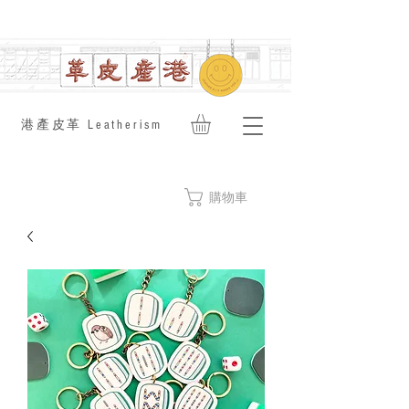
​港產皮革 Leatherism
購物車