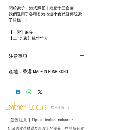
關於索子｜港式麻雀｜港產十三企画
我們選用了各種香港地道小食代替傳統索
子紋樣：）
【一索】麻雀
【二~九索】挑竹竹人
注意事項
－ 相片顏色或有機會出現偏差，顏色請以
產地：香港 MADE IN HONG KONG
實物為準；
－ 皮革為天然物料，出現生長紋路、蟲
斑、顏色不均等均屬正常現象；
－ 植鞣皮革容易受環境、使用程度等產生
不同的變化，為保持美觀及保養，建議完
成後定期在皮面塗上皮革專用清潔劑及貂
Leather Colours
皮革選色：）
鼠油等；
－ 此產品含有細小配件、尖銳物件，恕不
選色
注意｜
Tips of leather colours
：
適合六歲以下兒童使用；六至十二歲兒童
必須由成年人陪同下使用並應小心處理。
1
. ​
因應皮革材質及厚度上的差異，並非所有皮