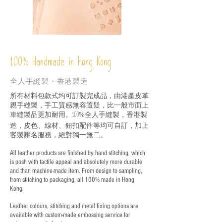
%
Handmade in Hong Kong
100
全人手縫製・香港製造
所有材料包款式均可訂製完成品，由港產皮革
親手縫製，手工質感無容置疑，比一般市面上
車縫製品更加耐用。
全人手縫製，香港製
100%
造，皮色、線材、鈕扣配件等均可自訂，加上
客製壓名服務，絕對獨一無二。
All leather products are finished by hand stitching, which
is posh with tactile appeal and absolutely more durable
and than machine-made item. From design to sampling,
from stitching to packaging, all 100% made in Hong
Kong.
Leather colours, stitching and metal fixing options are
available with custom-made embossing service for