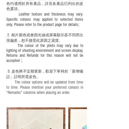
色均適用於所有產品，詳見各產品巳列出的皮
色選項。
Leather texture and thickness may vary;
Specific colours may applied to selected items
only. Please refer to the product page for details;
2.
​
相片顏色或
會因光線或屏幕顯示器不同而出
現
偏差，恕不接受此原因之退貨。
The colour of the photo may vary due to
lighting of shooting environment and screen display,
Returns and Refunds for this reason will not be
accepted；
3.
皮色將不定期更新，歡迎下單時於「新增備
註」註明
所需皮色。
The colour options will be updated from time
to time. Please mention your preferred colours in
“Remarks" columns when placing an order.