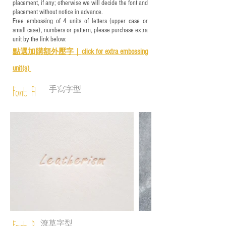
placement, if any; otherwise we will decide the font and
placement without notice in advance.
Free embossing of 4 units of letters (upper case or
small case), numbers or pattern, please purchase extra
unit by the link below:
點選加購額外壓字｜
click for e
xtra embossing
unit(s)
手寫字型
Font A
潦草字型