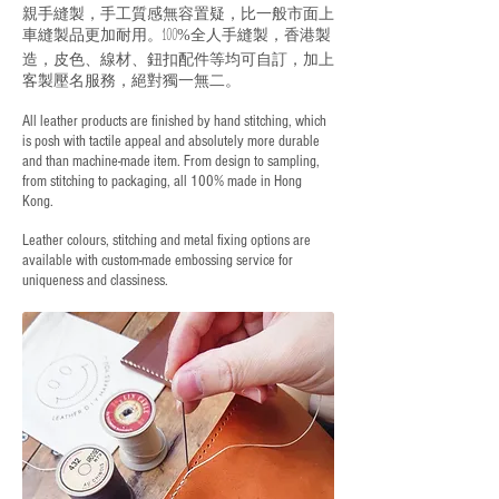
親手縫製，手工質感無容置疑，比一般市面上
車縫製品更加耐用。
全人手縫製，香港製
100%
造，皮色、線材、鈕扣配件等均可自訂，加上
客製壓名服務，絕對獨一無二。
All leather products are finished by hand stitching, which
is posh with tactile appeal and absolutely more durable
and than machine-made item. From design to sampling,
from stitching to packaging, all 100% made in Hong
Kong.
Leather colours, stitching and metal fixing options are
available with custom-made embossing service for
uniqueness and classiness.