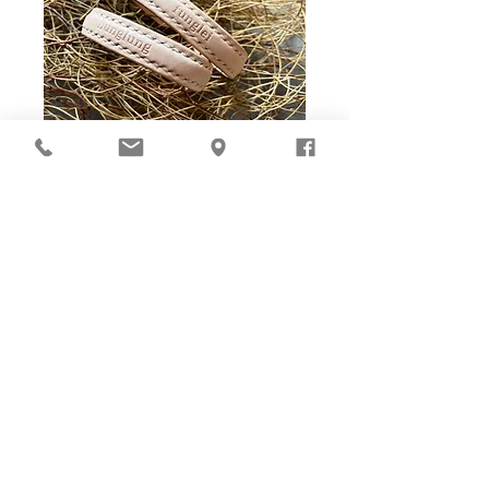
Ho-Ho-Sew DIY kit
裁好有孔立即縫：）
所有皮革材料巳剪裁好合適呎吋，為您精心開好
縫孔，內附針線及所需配件，方便客人縫製完
成，安坐家中DIY獨一無二的皮革製品。法斬縫
孔設計，按製品為您調較最合適縫孔角度，輕鬆
達致專業縫線效果！加上獨家「交叉孔」縫孔設
計（適用於部分款式），讓兩面縫線同時斜向美
觀！
材料包附有說明書或教學短片，讓您輕鬆按
步就班，親手完成卡片套、銀包、皮袋等，
實用又獨一無二的皮革用品。