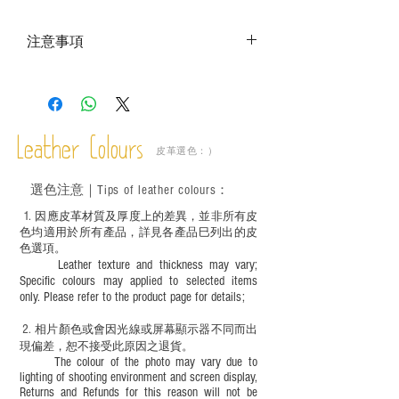
注意事項
－ 相片顏色或有機會出現偏差，顏色請以
實物為準；
－ 此產品含有細小配件、尖銳物件，恕不
適合六歲以下兒童使用；六至十二歲兒童
Leather Colours
必須由成年人陪同下使用並應小心處理。
皮革選色：）
選色
注意｜
Tips of leather colours
：
1
. ​
因應皮革材質及厚度上的差異，並非所有皮
色均適用於所有產品，詳見各產品巳列出的皮
色選項。
Leather texture and thickness may vary;
Specific colours may applied to selected items
only. Please refer to the product page for details;
2.
​
相片顏色或
會因光線或屏幕顯示器不同而出
現
偏差，恕不接受此原因之退貨。
The colour of the photo may vary due to
lighting of shooting environment and screen display,
Returns and Refunds for this reason will not be