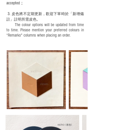
accepted；
3.
皮色將不定期更新，歡迎下單時於「新增備
註」註明
所需皮色。
The colour options will be updated from time
to time. Please mention your preferred colours in
“Remarks" columns when placing an order.