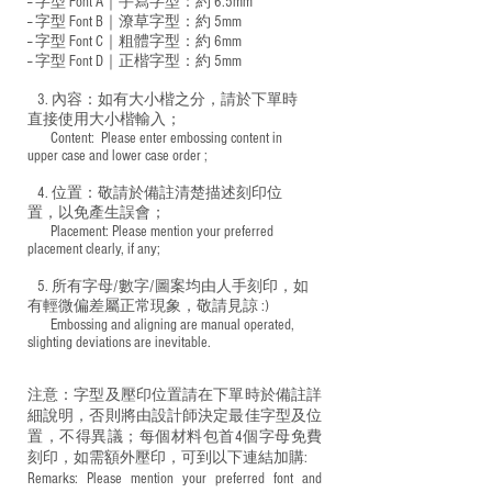
-- 字型 Font A｜手寫字型：約 6.5mm
-- 字型 Font B｜潦草字型：
約 5mm
-- 字型 Font C｜粗體字型：約 6mm
-- 字型 Font D｜正楷字型：
約 5mm
3. 內容：如有大小楷之分，請於下單時
直接使用大小楷輸入；
​ Content: Please enter embossing content in
upper case and lower case order ;
4. 位置：敬請於備註清楚描述刻印位
置，以免產生誤會；
​ Placement: Please mention your preferred
placement clearly, if any;
5. 所有字母/數字/圖案均由人手刻印，如
有輕微偏差屬正常現象，敬請見諒 :)
​ Embossing and aligning are manual operated,
slighting deviations are inevitable.
注意：字型及壓印位置請在下單時於備註詳
細說明，否則將由設計師決定最佳字型及位
置，不得異議；每個材料包首4個字母免費
刻印，如需額外壓印，可到以下連結加購:
Remarks: Please mention your preferred font and