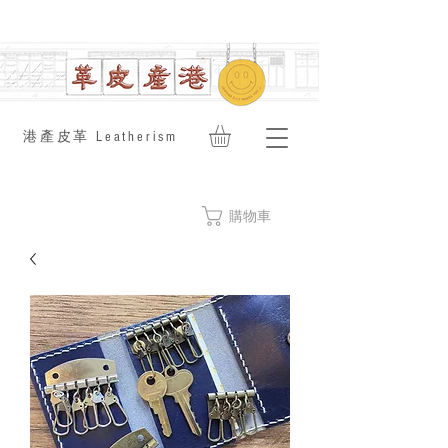
​港產皮革 Leatherism
購物車