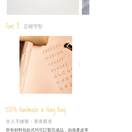
Font D
正楷字型
%
Handmade in Hong Kong
100
全人手縫製・香港製造
所有材料包款式均可訂製完成品，由港產皮革