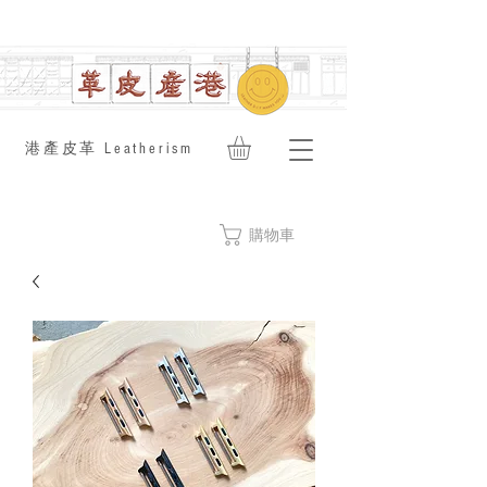
​港產皮革 Leatherism
購物車