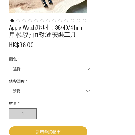
Apple Watch(呎吋：38/40/41mm
用)接駁扣(1對)連安裝工具
價
HK$38.00
格
顏色
*
錶帶闊度
*
數量
*
新增至購物車