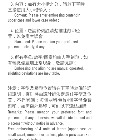
3. 內容：如有大小楷之分，請於下單時
直接使用大小楷輸入；
​ Content: Please enter embossing content in
upper case and lower case order ;
4. 位置：敬請於備註清楚描述刻印位
置，以免產生誤會；
​ Placement: Please mention your preferred
placement clearly, if any;
5. 所有字母/數字/圖案均由人手刻印，如
有輕微偏差屬正常現象，敬請見諒 :)
​ Embossing and aligning are manual operated,
slighting deviations are inevitable.
注意：字型及壓印位置請在下單時於備註詳
細說明，否則將由設計師決定最佳字型及位
置，不得異議；每個材料包首4個字母免費
刻印，如需額外壓印，可到以下連結加購:
Remarks: Please mention your preferred font and
placement, if any; otherwise we will decide the font and
placement without notice in advance.
Free embossing of 4 units of letters (upper case or
small case), numbers or pattern, please purchase extra