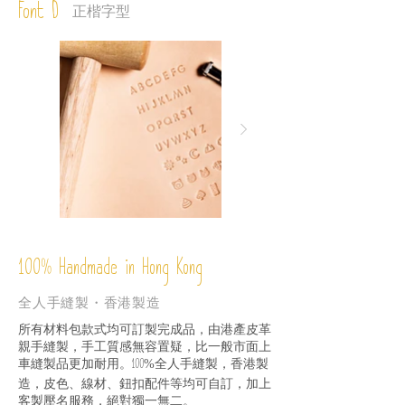
Font D
正楷字型
%
Handmade in Hong Kong
100
全人手縫製・香港製造
所有材料包款式均可訂製完成品，由港產皮革
親手縫製，手工質感無容置疑，比一般市面上
車縫製品更加耐用。
全人手縫製，香港製
100%
造，皮色、線材、鈕扣配件等均可自訂，加上
客製壓名服務，絕對獨一無二。