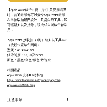
【Apple Watch錶帶✨變～身‼️】只要度啱呎
吋，普通錶帶都可以變身Apple Watch錶帶
💪🏻接駁扣活門設計，只需內附工具，即
可輕鬆安裝及拆除，現成或自製錶帶都啱
用～
Apple Watch 接駁扣（1對）連安裝工具 $38
（接駁位置錶帶闊度）
型號：38/40/41mm
錶帶闊度：18, 20及22mm
顏色：黑色/金色/銀色/玫瑰金
相關產品
Apple Watch 皮革DIY材料包
https://www.leatherism.net/product-page/hhs-
AppleWatch-WatchStrap
注意事項