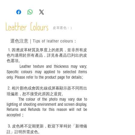
－ 相片顏色或有機會出現偏差，顏色請以
實物為準；
－ 此產品含有細小配件、尖銳物件，恕不
適合六歲以下兒童使用；六至十二歲兒童
Leather Colours
必須由成年人陪同下使用並應小心處理。
皮革選色：）
選色
注意｜
Tips of leather colours
：
1
. ​
因應皮革材質及厚度上的差異，並非所有皮
色均適用於所有產品，詳見各產品巳列出的皮
色選項。
Leather texture and thickness may vary;
Specific colours may applied to selected items
only. Please refer to the product page for details;
2.
​
相片顏色或
會因光線或屏幕顯示器不同而出
現
偏差，恕不接受此原因之退貨。
The colour of the photo may vary due to
lighting of shooting environment and screen display,
Returns and Refunds for this reason will not be
accepted；
3.
皮色將不定期更新，歡迎下單時於「新增備
註」註明
所需皮色。