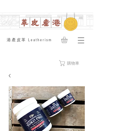
​港產皮革 Leatherism
購物車