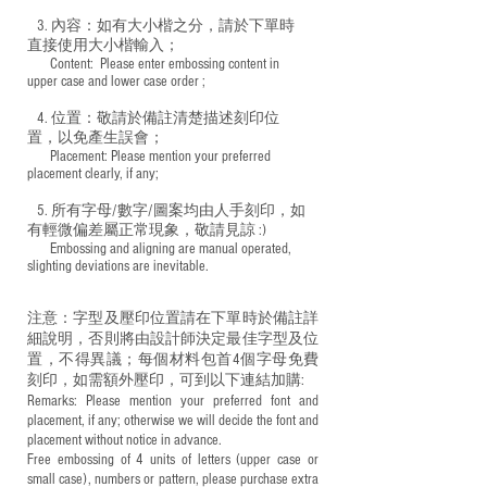
3. 內容：如有大小楷之分，請於下單時
直接使用大小楷輸入；
​ Content: Please enter embossing content in
upper case and lower case order ;
4. 位置：敬請於備註清楚描述刻印位
置，以免產生誤會；
​ Placement: Please mention your preferred
placement clearly, if any;
5. 所有字母/數字/圖案均由人手刻印，如
有輕微偏差屬正常現象，敬請見諒 :)
​ Embossing and aligning are manual operated,
slighting deviations are inevitable.
注意：字型及壓印位置請在下單時於備註詳
細說明，否則將由設計師決定最佳字型及位
置，不得異議；每個材料包首4個字母免費
刻印，如需額外壓印，可到以下連結加購:
Remarks: Please mention your preferred font and
placement, if any; otherwise we will decide the font and
placement without notice in advance.
Free embossing of 4 units of letters (upper case or
small case), numbers or pattern, please purchase extra