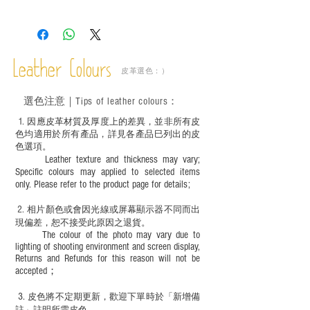
－ 相片顏色或有機會出現偏差，顏色請以
實物為準；
－ 此產品含有細小配件、尖銳物件，恕不
適合六歲以下兒童使用；六至十二歲兒童
Leather Colours
必須由成年人陪同下使用並應小心處理。
皮革選色：）
選色
注意｜
Tips of leather colours
：
1
. ​
因應皮革材質及厚度上的差異，並非所有皮
色均適用於所有產品，詳見各產品巳列出的皮
色選項。
Leather texture and thickness may vary;
Specific colours may applied to selected items
only. Please refer to the product page for details;
2.
​
相片顏色或
會因光線或屏幕顯示器不同而出
現
偏差，恕不接受此原因之退貨。
The colour of the photo may vary due to
lighting of shooting environment and screen display,
Returns and Refunds for this reason will not be
accepted；
3.
皮色將不定期更新，歡迎下單時於「新增備