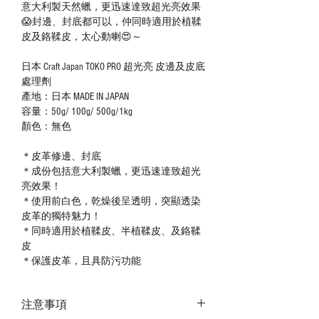
意大利製天然蠟，更迅速達致超光亮效果
😱封邊、封底都可以，仲同時適用於植鞣
皮及鉻鞣皮，太心動喇😍～
日本 Craft Japan TOKO PRO 超光亮 皮邊及皮底
處理劑
產地：日本 MADE IN JAPAN
容量：50g/ 100g/ 500g/1kg
顏色：無色
＊皮革修邊、封底
＊成份包括意大利製蠟，更迅速達致超光
亮效果！
＊使用前白色，乾燥後呈透明，突顯透染
皮革的獨特魅力！
＊同時適用於植鞣皮、半植鞣皮、及鉻鞣
皮
＊保護皮革，且具防污功能
注意事項