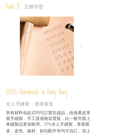
Font D
正楷字型
%
Handmade in Hong Kong
100
全人手縫製・香港製造
所有材料包款式均可訂製完成品，由港產皮革
親手縫製，手工質感無容置疑，比一般市面上
車縫製品更加耐用。
全人手縫製，香港製
100%
造，皮色、線材、鈕扣配件等均可自訂，加上