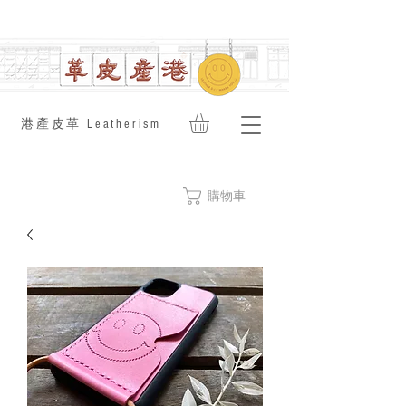
​港產皮革 Leatherism
購物車