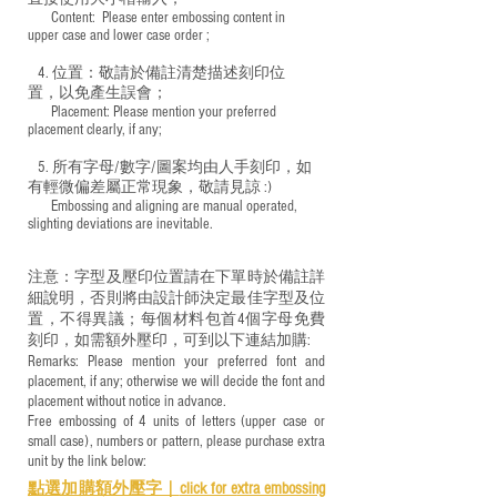
​ Content: Please enter embossing content in
upper case and lower case order ;
4. 位置：敬請於備註清楚描述刻印位
置，以免產生誤會；
​ Placement: Please mention your preferred
placement clearly, if any;
5. 所有字母/數字/圖案均由人手刻印，如
有輕微偏差屬正常現象，敬請見諒 :)
​ Embossing and aligning are manual operated,
slighting deviations are inevitable.
注意：字型及壓印位置請在下單時於備註詳
細說明，否則將由設計師決定最佳字型及位
置，不得異議；每個材料包首4個字母免費
刻印，如需額外壓印，可到以下連結加購:
Remarks: Please mention your preferred font and
placement, if any; otherwise we will decide the font and
placement without notice in advance.
Free embossing of 4 units of letters (upper case or
small case), numbers or pattern, please purchase extra
unit by the link below:
點選加購額外壓字｜
click for e
xtra embossing