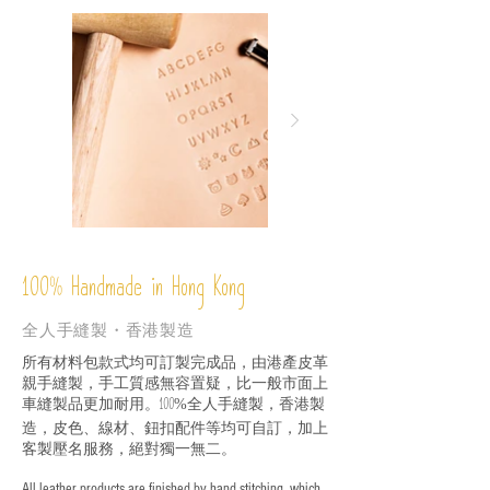
%
Handmade in Hong Kong
100
全人手縫製・香港製造
所有材料包款式均可訂製完成品，由港產皮革
親手縫製，手工質感無容置疑，比一般市面上
車縫製品更加耐用。
全人手縫製，香港製
100%
造，皮色、線材、鈕扣配件等均可自訂，加上
客製壓名服務，絕對獨一無二。
All leather products are finished by hand stitching, which