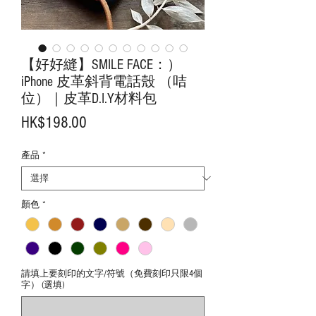
【好好縫】SMILE FACE：）
iPhone 皮革斜背電話殼 （咭
位）｜皮革D.I.Y材料包
價
HK$198.00
格
產品
*
顏色
*
請填上要刻印的文字/符號（免費刻印只限4個
字） (選填)