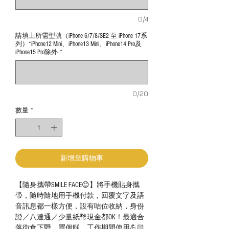
0/4
請填上所需型號（iPhone 6/7/8/SE2 至 iPhone 17系
列）*iPhone12 Mini、iPhone13 Mini、iPhone14 Pro及
iPhone15 Pro除外
*
0/20
數量
*
新增至購物車
【隨身攜帶SMILE FACE😊】將手機貼身攜
帶，隨時隨地用手機付款，回覆文字及語
音訊息都一樣方便，設有咭位收納，身份
證／八達通／少量紙幣現金都OK！最適合
落街食下野、買個餸、工作期間使用💪🏻