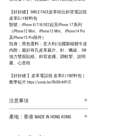
【好好縫】SMILE FACE皮革咭位斜背電話殼
皮革D.I.Y材料包
類號：iPhone 6/7/8/SE2起至iPhone 17系列
（iPhone12 Mini、iPhone13 Mini、iPhone14 Pro
及iPhone15 Pro除外）
殻身：黑色選料：意大利/法國製植鞣牛皮
內附：裁好有孔皮革裁片、針、蠟線、3M
強力雙面貼紙、斜背皮繩、調較掣、說明
書、心意咭
【好好縫 】皮革電話殼 皮革D.I.Y材料包｜
教學短片 https://youtu.be/RhXKrthPi1E
注意事項
－ 相片顏色或有機會出現偏差，顏色請以
產地：香港 MADE IN HONG KONG
實物為準；
－ 皮革為天然物料，出現生長紋路、蟲
斑、顏色不均等均屬正常現象；