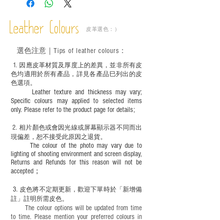
－ 植鞣皮革容易受環境、使用程度等產生
不同的變化，為保持美觀及保養，建議完
成後定期在皮面塗上皮革專用清潔劑及貂
Leather Colours
皮革選色：）
鼠油等；
－ 此產品含有細小配件、尖銳物件，恕不
選色
注意｜
Tips of leather colours
：
適合六歲以下兒童使用；六至十二歲兒童
必須由成年人陪同下使用並應小心處理。
1
. ​
因應皮革材質及厚度上的差異，並非所有皮
色均適用於所有產品，詳見各產品巳列出的皮
色選項。
Leather texture and thickness may vary;
Specific colours may applied to selected items
only. Please refer to the product page for details;
2.
​
相片顏色或
會因光線或屏幕顯示器不同而出
現
偏差，恕不接受此原因之退貨。
The colour of the photo may vary due to
lighting of shooting environment and screen display,
Returns and Refunds for this reason will not be
accepted；
3.
皮色將不定期更新，歡迎下單時於「新增備
註」註明
所需皮色。
The colour options will be updated from time
to time. Please mention your preferred colours in