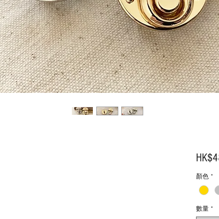
HK$4
顏色
*
數量
*