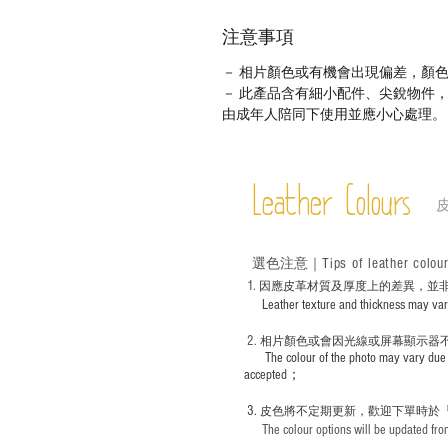
注意事項
－ 相片顏色或有機會出現偏差，顏
－ 此產品含有細小配件、尖銳物件
由成年人陪同下使用並應小心處理。
Leather Colours
Tips of leather colou
選色
注意｜
1
. ​
因應皮革材質及厚度上的差異，並
Leather texture and thickness may vary; S
2.
​
相片顏色或
會因光線或屏幕顯示器
The colour of the photo may vary due 
accepted；
3.
皮色將不定期更新，歡迎下單時於
The colour options will be updated from 