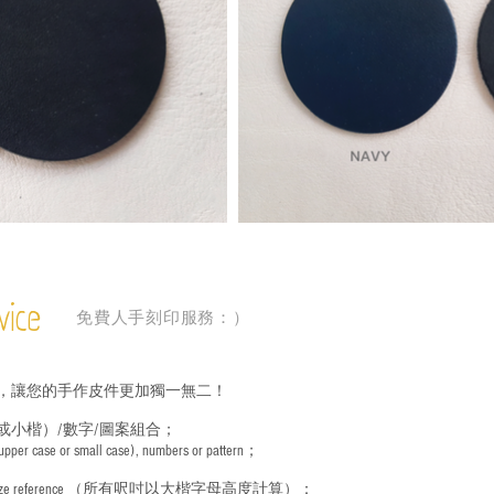
vice
免費人手刻印服務：）
，讓您的手作皮件更加獨一無二！
或小楷）/數字/圖案組合；
 (upper case or small case), numbers or pattern；
ize reference
（所有呎吋以大楷字母高度計算）：