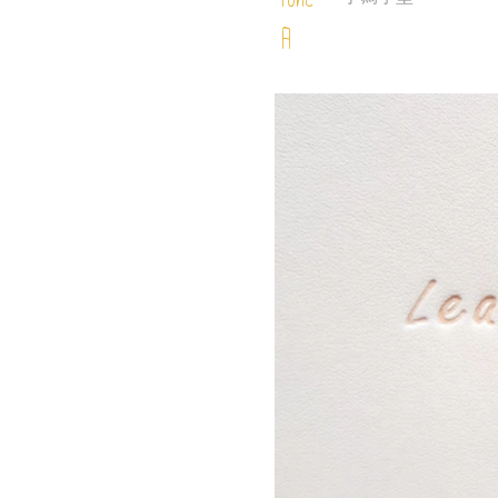
Font
A