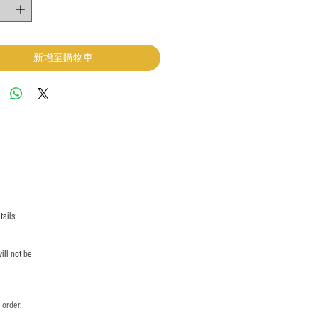
新增至購物車
ails;
ill not be
 order.