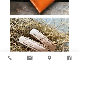
Ho-Ho-Sew DIY kit
裁好有孔立即縫：）
所有皮革材料巳剪裁好合適呎吋，為您精心開好
縫孔，內附針線及所需配件，方便客人縫製完
成，安坐家中DIY獨一無二的皮革製品。法斬縫