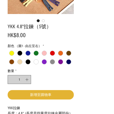
YKK 4.8"拉鍊（5號）
價
HK$8.00
格
顏色 （圖1 - 由左至右）
*
數量
*
新增至購物車
YKK拉鍊
長度：4.8" (長度是指量度拉錬金屬部份）