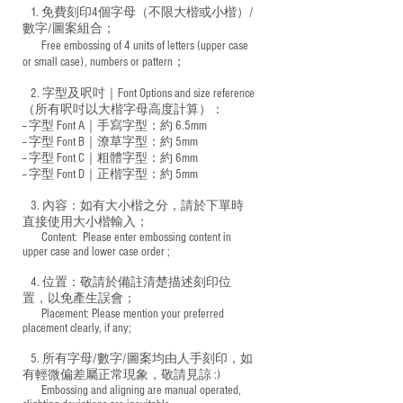
1. 免費刻印4個字母（不限大楷或小楷）/
數字/圖案組合；
Free embossing of 4 units of letters (upper case
​
or small case), numbers or pattern；
2. 字型及呎吋｜
Font Options and size reference
（所有呎吋以大楷字母高度計算）：
-- 字型 Font A｜手寫字型：約 6.5mm
-- 字型 Font B｜潦草字型：
約 5mm
-- 字型 Font C｜粗體字型：約 6mm
-- 字型 Font D｜正楷字型：
約 5mm
3. 內容：如有大小楷之分，請於下單時
直接使用大小楷輸入；
​ Content: Please enter embossing content in
upper case and lower case order ;
4. 位置：敬請於備註清楚描述刻印位
置，以免產生誤會；
​ Placement: Please mention your preferred
placement clearly, if any;
5. 所有字母/數字/圖案均由人手刻印，如
有輕微偏差屬正常現象，敬請見諒 :)
​ Embossing and aligning are manual operated,