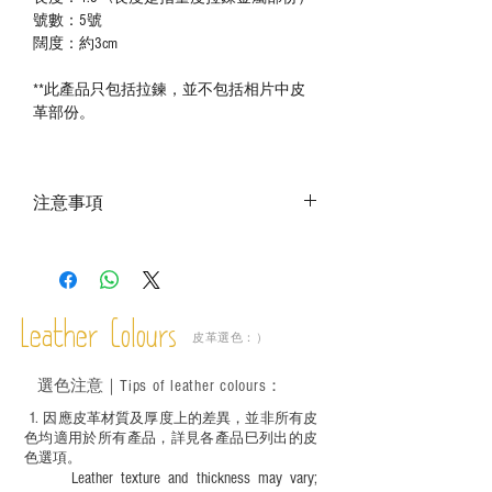
號數：5號
闊度：約3cm
**此產品只包括拉鍊，並不包括相片中皮
革部份。
注意事項
－ 相片顏色或有機會出現偏差，顏色請以
實物為準；
－ 此產品含有細小配件、尖銳物件，恕不
適合六歲以下兒童使用；六至十二歲兒童
Leather Colours
必須由成年人陪同下使用並應小心處理。
皮革選色：）
選色
注意｜
Tips of leather colours
：
1
. ​
因應皮革材質及厚度上的差異，並非所有皮
色均適用於所有產品，詳見各產品巳列出的皮
色選項。
Leather texture and thickness may vary;