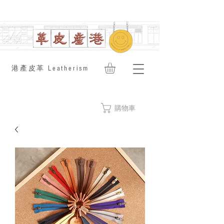
​港產皮革 Leatherism
購物車