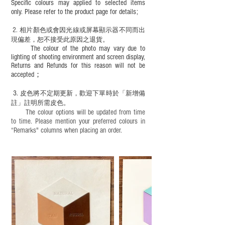
Specific colours may applied to selected items
only. Please refer to the product page for details;
2.
​
相片顏色或
會因光線或屏幕顯示器不同而出
現
偏差，恕不接受此原因之退貨。
The colour of the photo may vary due to
lighting of shooting environment and screen display,
Returns and Refunds for this reason will not be
accepted；
3.
皮色將不定期更新，歡迎下單時於「新增備
註」註明
所需皮色。
The colour options will be updated from time
to time. Please mention your preferred colours in
“Remarks" columns when placing an order.