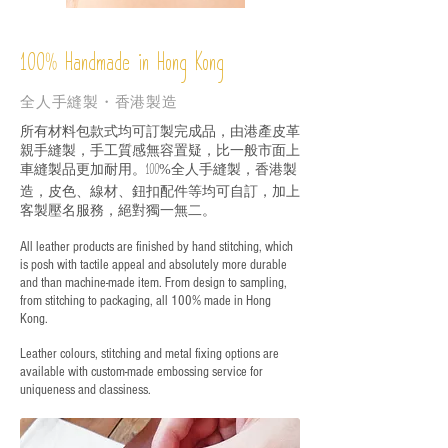
%
Handmade in Hong Kong
100
全人手縫製・香港製造
所有材料包款式均可訂製完成品，由港產皮革
親手縫製，手工質感無容置疑，比一般市面上
車縫製品更加耐用。
全人手縫製，香港製
100%
造，皮色、線材、鈕扣配件等均可自訂，加上
客製壓名服務，絕對獨一無二。
All leather products are finished by hand stitching, which
is posh with tactile appeal and absolutely more durable
and than machine-made item. From design to sampling,
from stitching to packaging, all 100% made in Hong
Kong.
Leather colours, stitching and metal fixing options are
available with custom-made embossing service for
uniqueness and classiness.