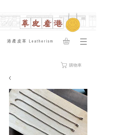
​港產皮革 Leatherism
購物車