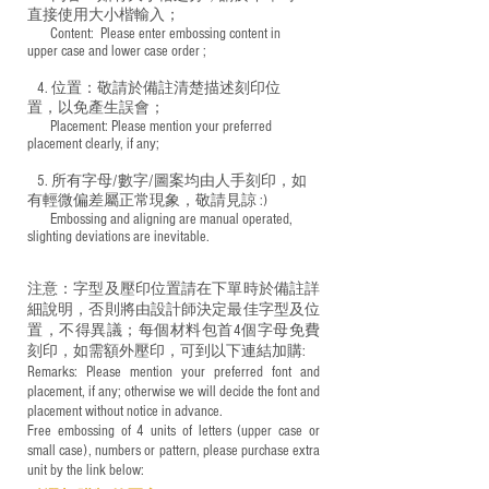
直接使用大小楷輸入；
​ Content: Please enter embossing content in
upper case and lower case order ;
4. 位置：敬請於備註清楚描述刻印位
置，以免產生誤會；
​ Placement: Please mention your preferred
placement clearly, if any;
5. 所有字母/數字/圖案均由人手刻印，如
有輕微偏差屬正常現象，敬請見諒 :)
​ Embossing and aligning are manual operated,
slighting deviations are inevitable.
注意：字型及壓印位置請在下單時於備註詳
細說明，否則將由設計師決定最佳字型及位
置，不得異議；每個材料包首4個字母免費
刻印，如需額外壓印，可到以下連結加購:
Remarks: Please mention your preferred font and
placement, if any; otherwise we will decide the font and
placement without notice in advance.
Free embossing of 4 units of letters (upper case or
small case), numbers or pattern, please purchase extra
unit by the link below: