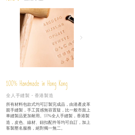
%
Handmade in Hong Kong
100
全人手縫製・香港製造
所有材料包款式均可訂製完成品，由港產皮革
親手縫製，手工質感無容置疑，比一般市面上
車縫製品更加耐用。
全人手縫製，香港製
100%
造，皮色、線材、鈕扣配件等均可自訂，加上
客製壓名服務，絕對獨一無二。