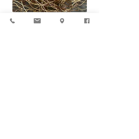
Ho-Ho-Sew DIY kit
裁好有孔立即縫：）
所有皮革材料巳剪裁好合適呎吋，為您精心開好
縫孔，內附針線及所需配件，方便客人縫製完
成，安坐家中DIY獨一無二的皮革製品。法斬縫
孔設計，按製品為您調較最合適縫孔角度，輕鬆
達致專業縫線效果！加上獨家「交叉孔」縫孔設
計（適用於部分款式），讓兩面縫線同時斜向美
觀！
材料包附有說明書或教學短片，讓您輕鬆按
步就班，親手完成卡片套、銀包、皮袋等，
實用又獨一無二的皮革用品。
Well-cut leather pieces with stitching holes pre-opened,
tools and accessories are ALL prepared in-box. The eco
paper packaging is suggested to be reused as gift box
with woven bag and gift card enclosed for gift