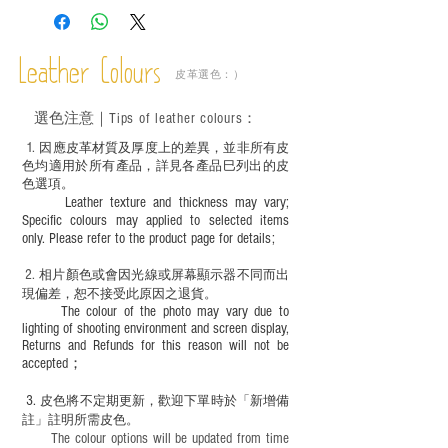
實物為準；
－ 此產品含有細小配件、尖銳物件，恕不
適合六歲以下兒童使用；六至十二歲兒童
Leather Colours
必須由成年人陪同下使用並應小心處理。
皮革選色：）
選色
注意｜
Tips of leather colours
：
1
. ​
因應皮革材質及厚度上的差異，並非所有皮
色均適用於所有產品，詳見各產品巳列出的皮
色選項。
Leather texture and thickness may vary;
Specific colours may applied to selected items
only. Please refer to the product page for details;
2.
​
相片顏色或
會因光線或屏幕顯示器不同而出
現
偏差，恕不接受此原因之退貨。
The colour of the photo may vary due to
lighting of shooting environment and screen display,
Returns and Refunds for this reason will not be
accepted；
3.
皮色將不定期更新，歡迎下單時於「新增備
註」註明
所需皮色。
The colour options will be updated from time