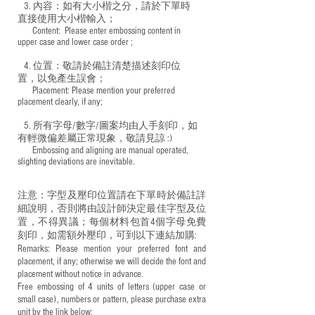
3. 內容：如有大小楷之分，請於下單時
直接使用大小楷輸入；
​ Content: Please enter embossing content in
upper case and lower case order ;
4. 位置：敬請於備註清楚描述刻印位
置，以免產生誤會；
​ Placement: Please mention your preferred
placement clearly, if any;
5. 所有字母/數字/圖案均由人手刻印，如
有輕微偏差屬正常現象，敬請見諒 :)
​ Embossing and aligning are manual operated,
slighting deviations are inevitable.
注意：字型及壓印位置請在下單時於備註詳
細說明，否則將由設計師決定最佳字型及位
置，不得異議；每個材料包首4個字母免費
刻印，如需額外壓印，可到以下連結加購:
Remarks: Please mention your preferred font and
placement, if any; otherwise we will decide the font and
placement without notice in advance.
Free embossing of 4 units of letters (upper case or
small case), numbers or pattern, please purchase extra
unit by the link below: