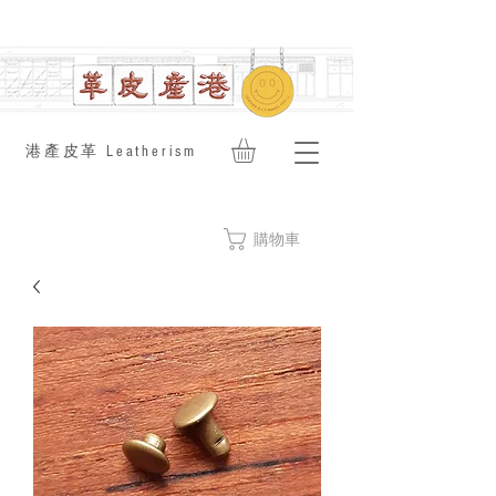
​港產皮革 Leatherism
購物車