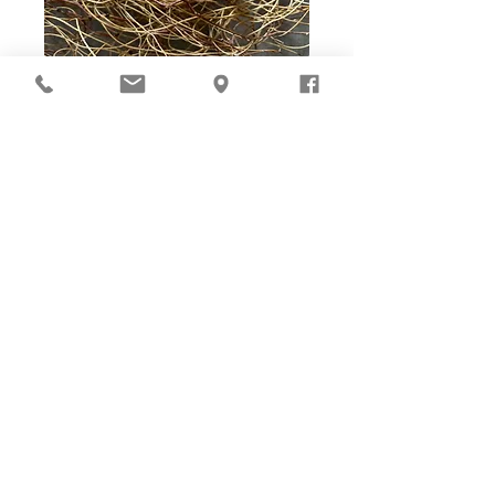
Ho-Ho-Sew DIY kit
裁好有孔立即縫：）
所有皮革材料巳剪裁好合適呎吋，為您精心開好
縫孔，內附針線及所需配件，方便客人縫製完
成，安坐家中DIY獨一無二的皮革製品。法斬縫
孔設計，按製品為您調較最合適縫孔角度，輕鬆
達致專業縫線效果！加上獨家「交叉孔」縫孔設
計（適用於部分款式），讓兩面縫線同時斜向美
觀！
材料包附有說明書或教學短片，讓您輕鬆按
步就班，親手完成卡片套、銀包、皮袋等，
實用又獨一無二的皮革用品。
Well-cut leather pieces with stitching holes pre-opened,
tools and accessories are ALL prepared in-box. The eco
paper packaging is suggested to be reused as gift box