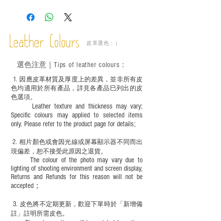
－ 相片顏色或有機會出現偏差，顏色請以
實物為準；
－ 此產品含有細小配件、尖銳物件，恕不
適合六歲以下兒童使用；六至十二歲兒童
Leather Colours
必須由成年人陪同下使用並應小心處理。
皮革選色：）
選色
注意｜
Tips of leather colours
：
1
. ​
因應皮革材質及厚度上的差異，並非所有皮
色均適用於所有產品，詳見各產品巳列出的皮
色選項。
Leather texture and thickness may vary;
Specific colours may applied to selected items
only. Please refer to the product page for details;
2.
​
相片顏色或
會因光線或屏幕顯示器不同而出
現
偏差，恕不接受此原因之退貨。
The colour of the photo may vary due to
lighting of shooting environment and screen display,
Returns and Refunds for this reason will not be
accepted；
3.
皮色將不定期更新，歡迎下單時於「新增備
註」註明
所需皮色。