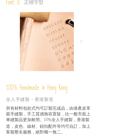
Font D
正楷字型
%
Handmade in Hong Kong
100
全人手縫製・香港製造
所有材料包款式均可訂製完成品，由港產皮革
親手縫製，手工質感無容置疑，比一般市面上
車縫製品更加耐用。
全人手縫製，香港製
100%
造，皮色、線材、鈕扣配件等均可自訂，加上
客製壓名服務，絕對獨一無二。