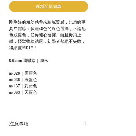
新增至購物車
剛剛好的粗幼感帶來細膩質感，比扁線更
具立體感；多達48色的線色選擇，不論配
色或撞色，任你隨心發揮。而且毋須上
蠟，輕鬆收線結尾，初學者都絕不失敗，
繼續皮革D.I.Y！
0.65mm 圓蠟線｜30米
no.028｜黑藍色
no.036｜淺藍色
no.137｜彩藍色
no.063｜天藍色
注意事項
－ 相片顏色或有機會出現偏差，顏色請以