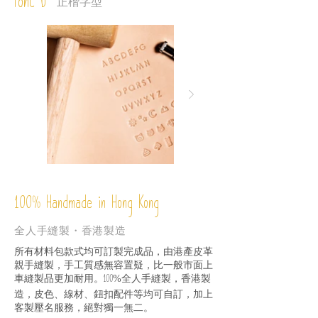
Font D
正楷字型
%
Handmade in Hong Kong
100
全人手縫製・香港製造
所有材料包款式均可訂製完成品，由港產皮革
親手縫製，手工質感無容置疑，比一般市面上
車縫製品更加耐用。
全人手縫製，香港製
100%
造，皮色、線材、鈕扣配件等均可自訂，加上
客製壓名服務，絕對獨一無二。