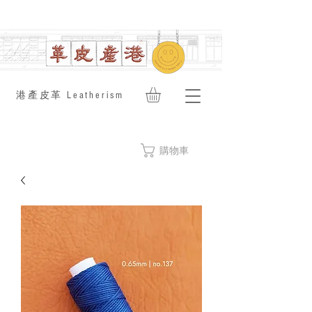
​港產皮革 Leatherism
購物車