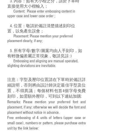
3. 內容：如有大小楷之分，請於下單時
直接使用大小楷輸入；
​ Content: Please enter embossing content in
upper case and lower case order ;
4. 位置：敬請於備註清楚描述刻印位
置，以免產生誤會；
​ Placement: Please mention your preferred
placement clearly, if any;
5. 所有字母/數字/圖案均由人手刻印，如
有輕微偏差屬正常現象，敬請見諒 :)
​ Embossing and aligning are manual operated,
slighting deviations are inevitable.
注意：字型及壓印位置請在下單時於備註詳
細說明，否則將由設計師決定最佳字型及位
置，不得異議；每個材料包首4個字母免費
刻印，如需額外壓印，可到以下連結加購:
Remarks: Please mention your preferred font and
placement, if any; otherwise we will decide the font and
placement without notice in advance.
Free embossing of 4 units of letters (upper case or
small case), numbers or pattern, please purchase extra
unit by the link below: