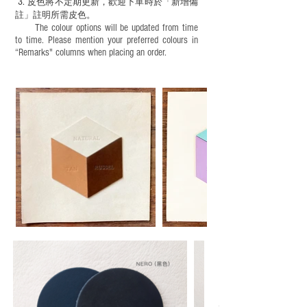
3.
皮色將不定期更新，歡迎下單時於「新增備
註」註明
所需皮色。
The colour options will be updated from time
to time. Please mention your preferred colours in
“Remarks" columns when placing an order.