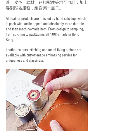
造，皮色、線材、鈕扣配件等均可自訂，加上
客製壓名服務，絕對獨一無二。
All leather products are finished by hand stitching, which
is posh with tactile appeal and absolutely more durable
and than machine-made item. From design to sampling,
from stitching to packaging, all 100% made in Hong
Kong.
Leather colours, stitching and metal fixing options are
available with custom-made embossing service for
uniqueness and classiness.