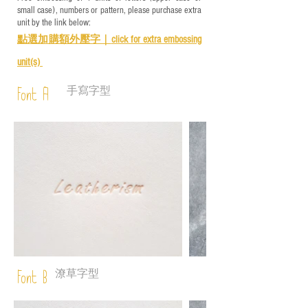
small case), numbers or pattern, please purchase extra
unit by the link below:
點選加購額外壓字｜
click for e
xtra embossing
unit(s)
手寫字型
Font A
潦草字型
Font B