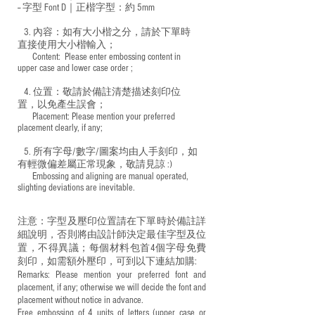
-- 字型 Font D｜正楷字型：
約 5mm
3. 內容：如有大小楷之分，請於下單時
直接使用大小楷輸入；
​ Content: Please enter embossing content in
upper case and lower case order ;
4. 位置：敬請於備註清楚描述刻印位
置，以免產生誤會；
​ Placement: Please mention your preferred
placement clearly, if any;
5. 所有字母/數字/圖案均由人手刻印，如
有輕微偏差屬正常現象，敬請見諒 :)
​ Embossing and aligning are manual operated,
slighting deviations are inevitable.
注意：字型及壓印位置請在下單時於備註詳
細說明，否則將由設計師決定最佳字型及位
置，不得異議；每個材料包首4個字母免費
刻印，如需額外壓印，可到以下連結加購:
Remarks: Please mention your preferred font and
placement, if any; otherwise we will decide the font and
placement without notice in advance.
Free embossing of 4 units of letters (upper case or