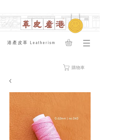
​港產皮革 Leatherism
購物車