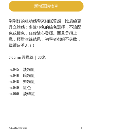
新增至購物車
剛剛好的粗幼感帶來細膩質感，比扁線更
具立體感；多達48色的線色選擇，不論配
色或撞色，任你隨心發揮。而且毋須上
蠟，輕鬆收線結尾，初學者都絕不失敗，
繼續皮革D.I.Y！
0.65mm 圓蠟線｜30米
no.045｜淡粉紅
no.046｜暗粉紅
no.048｜鮮粉紅
no.049｜紅色
no.050｜淡磚紅