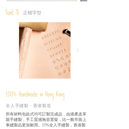
Font D
正楷字型
%
Handmade in Hong Kong
100
全人手縫製・香港製造
所有材料包款式均可訂製完成品，由港產皮革
親手縫製，手工質感無容置疑，比一般市面上
車縫製品更加耐用。
全人手縫製，香港製
100%