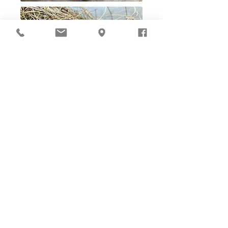
Ho-Ho-Sew DIY kit
裁好有孔立即縫：）
所有皮革材料巳剪裁好合適呎吋，為您精心開好
縫孔，內附針線及所需配件，方便客人縫製完
成，安坐家中DIY獨一無二的皮革製品。法斬縫
孔設計，按製品為您調較最合適縫孔角度，輕鬆
達致專業縫線效果！加上獨家「交叉孔」縫孔設
計（適用於部分款式），讓兩面縫線同時斜向美