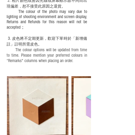
2.
​
相片顏色或
會因光線或屏幕顯示器不同而出
現
偏差，恕不接受此原因之退貨。
The colour of the photo may vary due to
lighting of shooting environment and screen display,
Returns and Refunds for this reason will not be
accepted；
3.
皮色將不定期更新，歡迎下單時於「新增備
註」註明
所需皮色。
The colour options will be updated from time
to time. Please mention your preferred colours in
“Remarks" columns when placing an order.