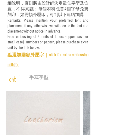
細說明，否則將由設計師決定最佳字型及位
置，不得異議；每個材料包首4個字母免費
刻印，如需額外壓印，可到以下連結加購:
Remarks: Please mention your preferred font and
placement, if any; otherwise we will decide the font and
placement without notice in advance.
Free embossing of 4 units of letters (upper case or
small case), numbers or pattern, please purchase extra
unit by the link below:
點選加購額外壓字｜
click for e
xtra embossing
unit(s)
手寫字型
Font A