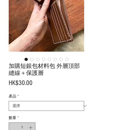
加購短銀包材料包 外層頂部
縫線＋保護層
價
HK$30.00
格
產品
*
數量
*