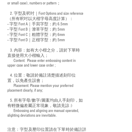
or small case), numbers or pattern；
2. 字型及呎吋｜
Font Options and size reference
（所有呎吋以大楷字母高度計算）：
-- 字型 Font A｜手寫字型：約 6.5mm
-- 字型 Font B｜潦草字型：
約 5mm
-- 字型 Font C｜粗體字型：約 6mm
-- 字型 Font D｜正楷字型：
約 5mm
3. 內容：如有大小楷之分，請於下單時
直接使用大小楷輸入；
​ Content: Please enter embossing content in
upper case and lower case order ;
4. 位置：敬請於備註清楚描述刻印位
置，以免產生誤會；
​ Placement: Please mention your preferred
placement clearly, if any;
5. 所有字母/數字/圖案均由人手刻印，如
有輕微偏差屬正常現象，敬請見諒 :)
​ Embossing and aligning are manual operated,
slighting deviations are inevitable.
注意：字型及壓印位置請在下單時於備註詳