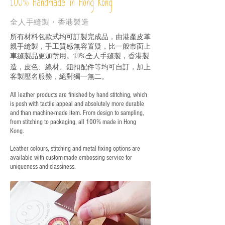
%
Handmade in Hong Kong
100
全人手縫製・香港製造
所有材料包款式均可訂製完成品，由港產皮革
親手縫製，手工質感無容置疑，比一般市面上
車縫製品更加耐用。
全人手縫製，香港製
100%
造，皮色、線材、鈕扣配件等均可自訂，加上
客製壓名服務，絕對獨一無二。
All leather products are finished by hand stitching, which
is posh with tactile appeal and absolutely more durable
and than machine-made item. From design to sampling,
from stitching to packaging, all 100% made in Hong
Kong.
Leather colours, stitching and metal fixing options are
available with custom-made embossing service for
uniqueness and classiness.