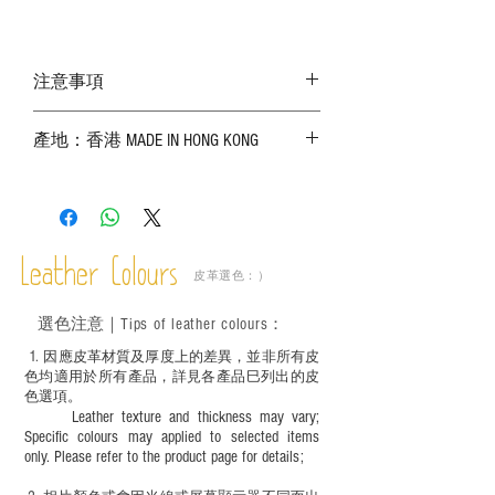
注意事項
－ 相片顏色或有機會出現偏差，顏色請以
產地：香港 MADE IN HONG KONG
實物為準；
－ 皮革為天然物料，出現生長紋路、蟲
斑、顏色不均等均屬正常現象；
－ 植鞣皮革容易受環境、使用程度等產生
不同的變化，為保持美觀及保養，建議完
成後定期在皮面塗上皮革專用清潔劑及貂
Leather Colours
皮革選色：）
鼠油等；
－ 此產品含有細小配件、尖銳物件，恕不
選色
注意｜
Tips of leather colours
：
適合六歲以下兒童使用；六至十二歲兒童
必須由成年人陪同下使用並應小心處理。
1
. ​
因應皮革材質及厚度上的差異，並非所有皮
色均適用於所有產品，詳見各產品巳列出的皮
色選項。
Leather texture and thickness may vary;
Specific colours may applied to selected items
only. Please refer to the product page for details;