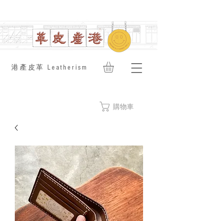
​港產皮革 Leatherism
購物車