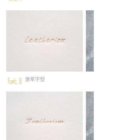
潦草字型
Font B