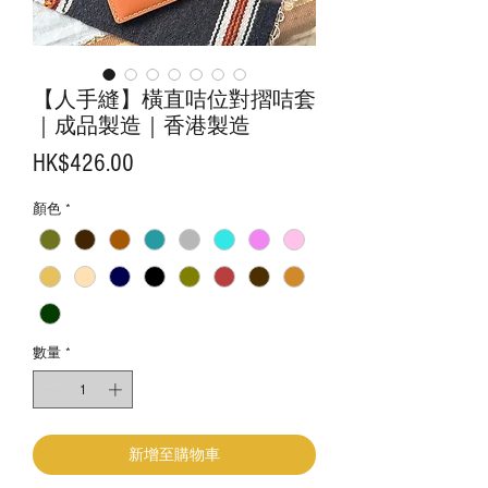
【人手縫】橫直咭位對摺咭套
｜成品製造｜香港製造
價
HK$426.00
格
顏色
*
數量
*
新增至購物車