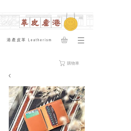
​港產皮革 Leatherism
購物車