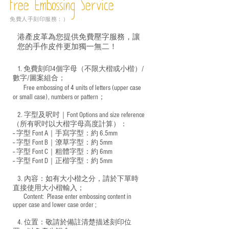
Free Embossing
Service
免費人手刻印服務：）
港產皮革為您提供免費壓字服務，讓
您的手作皮件更加獨一無二！
1. 免費刻印4個字母（不限大楷或小楷）/
數字/圖案組合；
Free embossing of 4 units of letters (upper case
​
or small case), numbers or pattern；
2. 字型及呎吋｜
Font Options and size reference
（所有呎吋以大楷字母高度計算）：
-- 字型 Font A｜手寫字型：約 6.5mm
-- 字型 Font B｜潦草字型：
約 5mm
-- 字型 Font C｜粗體字型：約 6mm
-- 字型 Font D｜正楷字型：
約 5mm
3. 內容：如有大小楷之分，請於下單時
直接使用大小楷輸入；
​ Content: Please enter embossing content in
upper case and lower case order ;
4. 位置：敬請於備註清楚描述刻印位