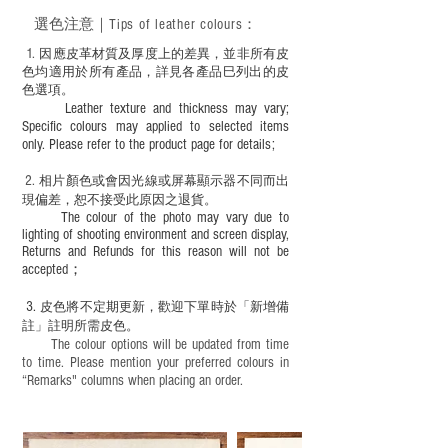
－ 此產品含有細小配件、尖銳物件，恕不
選色
注意｜
Tips of leather colours
：
適合六歲以下兒童使用；六至十二歲兒童
必須由成年人陪同下使用並應小心處理。
1
. ​
因應皮革材質及厚度上的差異，並非所有皮
色均適用於所有產品，詳見各產品巳列出的皮
色選項。
Leather texture and thickness may vary;
Specific colours may applied to selected items
only. Please refer to the product page for details;
2.
​
相片顏色或
會因光線或屏幕顯示器不同而出
現
偏差，恕不接受此原因之退貨。
The colour of the photo may vary due to
lighting of shooting environment and screen display,
Returns and Refunds for this reason will not be
accepted；
3.
皮色將不定期更新，歡迎下單時於「新增備
註」註明
所需皮色。
The colour options will be updated from time
to time. Please mention your preferred colours in
“Remarks" columns when placing an order.