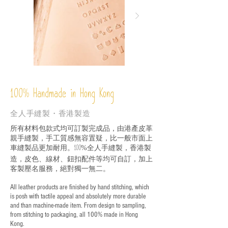
%
Handmade in Hong Kong
100
全人手縫製・香港製造
所有材料包款式均可訂製完成品，由港產皮革
親手縫製，手工質感無容置疑，比一般市面上
車縫製品更加耐用。
全人手縫製，香港製
100%
造，皮色、線材、鈕扣配件等均可自訂，加上
客製壓名服務，絕對獨一無二。
All leather products are finished by hand stitching, which
is posh with tactile appeal and absolutely more durable
and than machine-made item. From design to sampling,
from stitching to packaging, all 100% made in Hong
Kong.