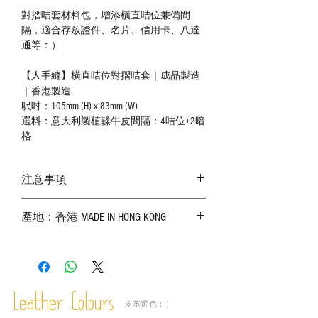
對摺咭套材料包，增添橫直咭位兼備間
隔，適合存放證件、名片、信用卡、八達
通等：）
【人手縫】橫直咭位對摺咭套｜成品製造
｜香港製造
呎吋：105mm (H) x 83mm (W)
選料：意大利製植鞣牛皮間隔：4咭位+2暗
格
注意事項
－ 相片顏色或有機會出現偏差，顏色請以
產地：香港 MADE IN HONG KONG
實物為準；
－ 皮革為天然物料，出現生長紋路、蟲
斑、顏色不均等均屬正常現象；
－ 植鞣皮革容易受環境、使用程度等產生
不同的變化，為保持美觀及保養，建議完
成後定期在皮面塗上皮革專用清潔劑及貂
Leather Colours
皮革選色：）
鼠油等；