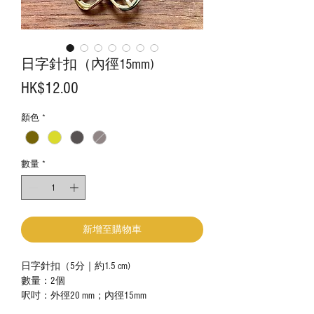
日字針扣（內徑15mm)
價
HK$12.00
格
顏色
*
數量
*
新增至購物車
日字針扣（5分｜約1.5 cm)
數量：2個
呎吋：外徑20 mm；內徑15mm