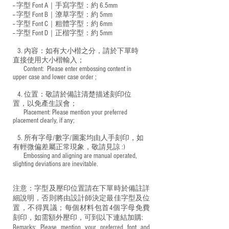
-- 字型 Font A｜手寫字型：約 6.5mm
-- 字型 Font B｜潦草字型：
約 5mm
-- 字型 Font C｜粗體字型：約 6mm
-- 字型 Font D｜正楷字型：
約 5mm
3. 內容：如有大小楷之分，請於下單時
直接使用大小楷輸入；
​ Content: Please enter embossing content in
upper case and lower case order ;
4. 位置：敬請於備註清楚描述刻印位
置，以免產生誤會；
​ Placement: Please mention your preferred
placement clearly, if any;
5. 所有字母/數字/圖案均由人手刻印，如
有輕微偏差屬正常現象，敬請見諒 :)
​ Embossing and aligning are manual operated,
slighting deviations are inevitable.
注意：字型及壓印位置請在下單時於備註詳
細說明，否則將由設計師決定最佳字型及位
置，不得異議；每個材料包首4個字母免費
刻印，如需額外壓印，可到以下連結加購:
Remarks: Please mention your preferred font and