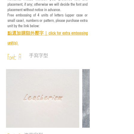
placement, if any; otherwise we will decide the font and
placement without notice in advance.
Free embossing of 4 units of letters (upper case or
small case), numbers or pattern, please purchase extra
unit by the link below:
點選加購額外壓字｜
click for e
xtra embossing
unit(s)
手寫字型
Font A