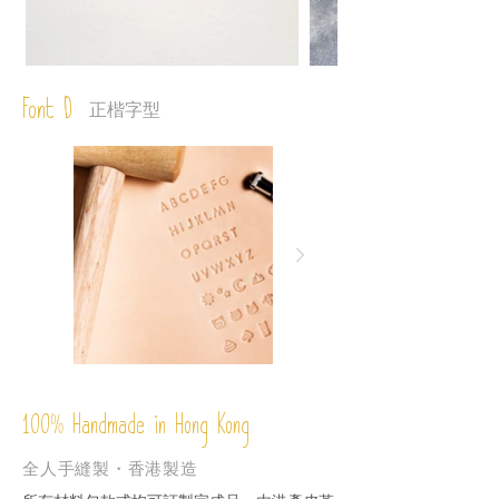
Font D
正楷字型
%
Handmade in Hong Kong
100
全人手縫製・香港製造