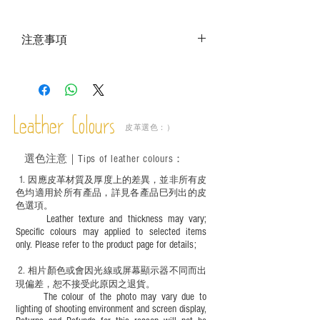
注意事項
－ 相片顏色或有機會出現偏差，顏色請以
實物為準；
－ 此產品含有細小配件、尖銳物件，恕不
適合六歲以下兒童使用；六至十二歲兒童
Leather Colours
必須由成年人陪同下使用並應小心處理。
皮革選色：）
選色
注意｜
Tips of leather colours
：
1
. ​
因應皮革材質及厚度上的差異，並非所有皮
色均適用於所有產品，詳見各產品巳列出的皮
色選項。
Leather texture and thickness may vary;
Specific colours may applied to selected items
only. Please refer to the product page for details;
2.
​
相片顏色或
會因光線或屏幕顯示器不同而出
現
偏差，恕不接受此原因之退貨。
The colour of the photo may vary due to
lighting of shooting environment and screen display,