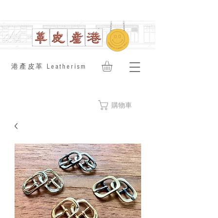
​港產皮革 Leatherism
購物車