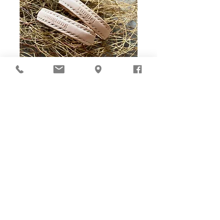
Ho-Ho-Sew DIY kit
裁好有孔立即縫：）
所有皮革材料巳剪裁好合適呎吋，為您精心開好
縫孔，內附針線及所需配件，方便客人縫製完
成，安坐家中DIY獨一無二的皮革製品。法斬縫
孔設計，按製品為您調較最合適縫孔角度，輕鬆
達致專業縫線效果！加上獨家「交叉孔」縫孔設
計（適用於部分款式），讓兩面縫線同時斜向美
觀！
材料包附有說明書或教學短片，讓您輕鬆按
步就班，親手完成卡片套、銀包、皮袋等，