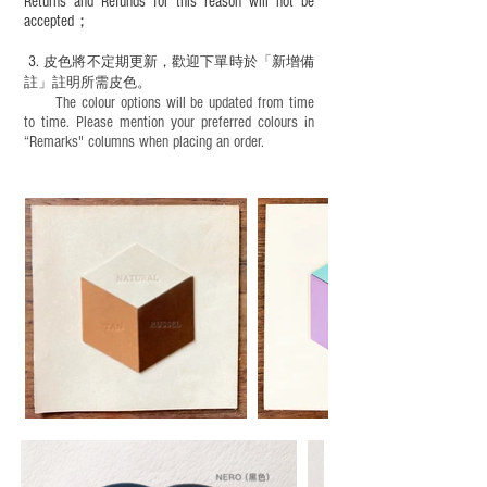
Returns and Refunds for this reason will not be
accepted；
3.
皮色將不定期更新，歡迎下單時於「新增備
註」註明
所需皮色。
The colour options will be updated from time
to time. Please mention your preferred colours in
“Remarks" columns when placing an order.