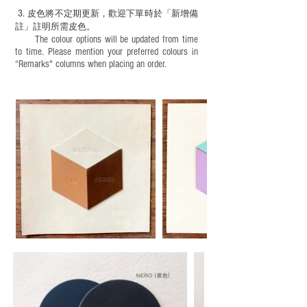
3.
皮色將不定期更新，歡迎下單時於「新增備
註」註明
所需皮色。
The colour options will be updated from time
to time. Please mention your preferred colours in
“Remarks" columns when placing an order.