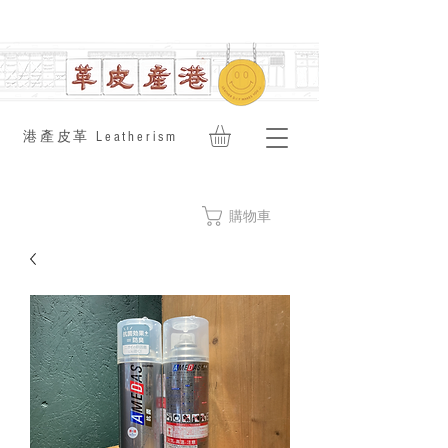
​港產皮革 Leatherism
購物車