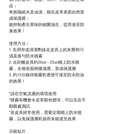
品；
有效隔絕水及油漬，能在皮革表面自然形
成保護膜；
能抑制產生異味的細菌滋生，從而達至防
臭效果！
使用方法︰
1.
先用布或清潔劑抹走皮具上的灰塵和污
漬及搖勻防水噴霧
2.
在距離皮具約20cm – 25cm噴上防水噴
霧，全個表面稍微濕透，形成保護層
3.
約15分鐘待噴霧乾透便可達至防水防油
的效果！
*
請在空氣流通的環境使用
*
噴霧有機會令皮革顏色變深，可以先在不
顯眼處測試
*
若皮具經常使用，需要定期噴上
防水噴
霧，以免保護層耗損而未能達至效果
示範短片