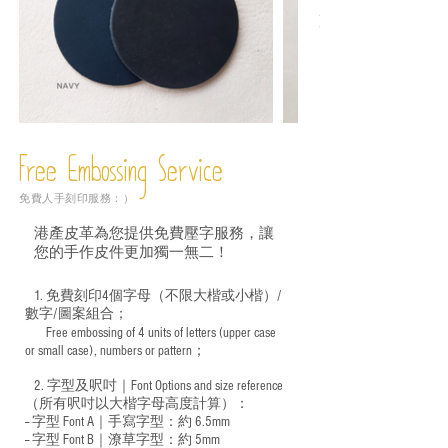
Free Embossing
Service
免費人手刻印服務：）
港產皮革為您提供免費壓字服務，讓
您的手作皮件更加獨一無二！
1. 免費刻印4個字母（不限大楷或小楷）/
數字/圖案組合；
Free embossing of 4 units of letters (upper case
​
or small case), numbers or pattern；
2. 字型及呎吋｜
Font Options and size reference
（所有呎吋以大楷字母高度計算）：
-- 字型 Font A｜手寫字型：約 6.5mm
-- 字型 Font B｜潦草字型：
約 5mm