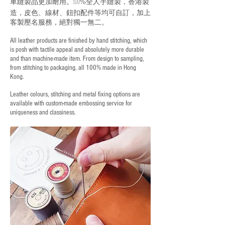
車縫製品更加耐用。
全人手縫製，香港製
100%
造，皮色、線材、鈕扣配件等均可自訂，加上
客製壓名服務，絕對獨一無二。
All leather products are finished by hand stitching, which
is posh with tactile appeal and absolutely more durable
and than machine-made item. From design to sampling,
from stitching to packaging, all 100% made in Hong
Kong.
Leather colours, stitching and metal fixing options are
available with custom-made embossing service for
uniqueness and classiness.