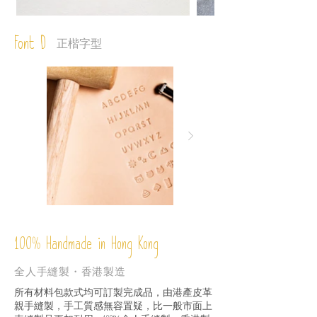
Font D
正楷字型
%
Handmade in Hong Kong
100
全人手縫製・香港製造
所有材料包款式均可訂製完成品，由港產皮革
親手縫製，手工質感無容置疑，比一般市面上