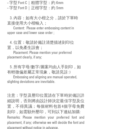
-- 字型 Font C｜粗體字型：約 6mm
-- 字型 Font D｜正楷字型：
約 5mm
3. 內容：如有大小楷之分，請於下單時
直接使用大小楷輸入；
​ Content: Please enter embossing content in
upper case and lower case order ;
4. 位置：敬請於備註清楚描述刻印位
置，以免產生誤會；
​ Placement: Please mention your preferred
placement clearly, if any;
5. 所有字母/數字/圖案均由人手刻印，如
有輕微偏差屬正常現象，敬請見諒 :)
​ Embossing and aligning are manual operated,
slighting deviations are inevitable.
注意：字型及壓印位置請在下單時於備註詳
細說明，否則將由設計師決定最佳字型及位
置，不得異議；每個材料包首4個字母免費
刻印，如需額外壓印，可到以下連結加購:
Remarks: Please mention your preferred font and
placement, if any; otherwise we will decide the font and
placement without notice in advance.