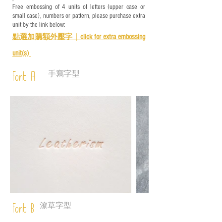
Free embossing of 4 units of letters (upper case or
small case), numbers or pattern, please purchase extra
unit by the link below:
點選加購額外壓字｜
click for e
xtra embossing
unit(s)
手寫字型
Font A
潦草字型
Font B