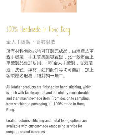
%
Handmade in Hong Kong
100
全人手縫製・香港製造
所有材料包款式均可訂製完成品，由港產皮革
親手縫製，手工質感無容置疑，比一般市面上
車縫製品更加耐用。
全人手縫製，香港製
100%
造，皮色、線材、鈕扣配件等均可自訂，加上
客製壓名服務，絕對獨一無二。
All leather products are finished by hand stitching, which
is posh with tactile appeal and absolutely more durable
and than machine-made item. From design to sampling,
from stitching to packaging, all 100% made in Hong
Kong.
Leather colours, stitching and metal fixing options are
available with custom-made embossing service for
uniqueness and classiness.