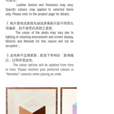
色選項。
Leather texture and thickness may vary;
Specific colours may applied to selected items
only. Please refer to the product page for details;
2.
​
相片顏色或
會因光線或屏幕顯示器不同而出
現
偏差，恕不接受此原因之退貨。
The colour of the photo may vary due to
lighting of shooting environment and screen display,
Returns and Refunds for this reason will not be
accepted；
3.
皮色將不定期更新，歡迎下單時於「新增備
註」註明
所需皮色。
The colour options will be updated from time
to time. Please mention your preferred colours in
“Remarks" columns when placing an order.