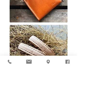
Ho-Ho-Sew DIY kit
裁好有孔立即縫：）
所有皮革材料巳剪裁好合適呎吋，為您精心開好