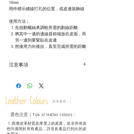
10mm
用作標示縫線打孔的位置，或皮邊裝飾線
使用方法︰
先扭動螺絲來調較所需的劃線距離
將其中一邊的邊線器前端放在皮面，而
另一邊則要緊貼在皮邊
然後用力向後拉，直至完成所需的距離
注意事項
－ 相片顏色或有機會出現偏差，顏色請以
實物為準；
－ 此產品含有細小配件、尖銳物件，恕不
適合六歲以下兒童使用；六至十二歲兒童
Leather Colours
必須由成年人陪同下使用並應小心處理。
皮革選色：）
選色
注意｜
Tips of leather colours
：
1
. ​
因應皮革材質及厚度上的差異，並非所有皮
色均適用於所有產品，詳見各產品巳列出的皮