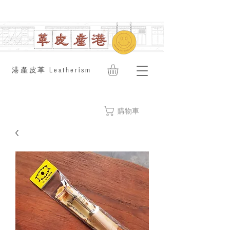
​港產皮革 Leatherism
購物車