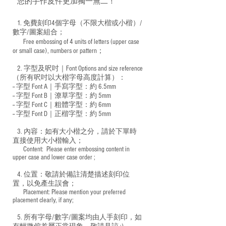
您的手作皮件更加獨一無二！
1. 免費刻印4個字母（不限大楷或小楷）/
數字/圖案組合；
Free embossing of 4 units of letters (upper case
​
or small case), numbers or pattern；
2. 字型及呎吋｜
Font Options and size reference
（所有呎吋以大楷字母高度計算）：
-- 字型 Font A｜手寫字型：約 6.5mm
-- 字型 Font B｜潦草字型：
約 5mm
-- 字型 Font C｜粗體字型：約 6mm
-- 字型 Font D｜正楷字型：
約 5mm
3. 內容：如有大小楷之分，請於下單時
直接使用大小楷輸入；
​ Content: Please enter embossing content in
upper case and lower case order ;
4. 位置：敬請於備註清楚描述刻印位
置，以免產生誤會；
​ Placement: Please mention your preferred
placement clearly, if any;
5. 所有字母/數字/圖案均由人手刻印，如