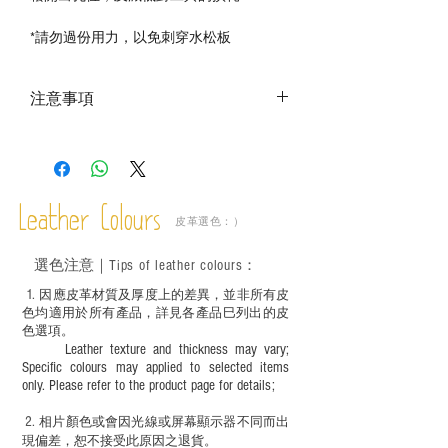
*請勿過份用力，以免刺穿水松板
注意事項
－ 相片顏色或有機會出現偏差，顏色請以
實物為準；
－ 此產品含有細小配件、尖銳物件，恕不
適合六歲以下兒童使用；六至十二歲兒童
Leather Colours
必須由成年人陪同下使用並應小心處理。
皮革選色：）
選色
注意｜
Tips of leather colours
：
1
. ​
因應皮革材質及厚度上的差異，並非所有皮
色均適用於所有產品，詳見各產品巳列出的皮
色選項。
Leather texture and thickness may vary;
Specific colours may applied to selected items
only. Please refer to the product page for details;
2.
​
相片顏色或
會因光線或屏幕顯示器不同而出
現
偏差，恕不接受此原因之退貨。