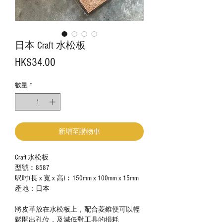
日本 Craft 水松板
價
HK$34.00
格
數量
*
新增至購物車
Craft 水松板
型號︰8587
呎吋(長 x 寬 x 高)︰150mm x 100mm x 15mm
產地：日本
將皮革放在水松板上，配合菱錐便可以輕
鬆開出孔位，及減低對工具的損耗