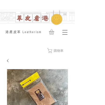
​港產皮革 Leatherism
購物車