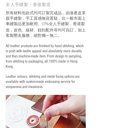
全人手縫製・香港製造
所有材料包款式均可訂製完成品，由港產皮革
親手縫製，手工質感無容置疑，比一般市面上
車縫製品更加耐用。
全人手縫製，香港製
100%
造，皮色、線材、鈕扣配件等均可自訂，加上
客製壓名服務，絕對獨一無二。
All leather products are finished by hand stitching, which
is posh with tactile appeal and absolutely more durable
and than machine-made item. From design to sampling,
from stitching to packaging, all 100% made in Hong
Kong.
Leather colours, stitching and metal fixing options are
available with custom-made embossing service for
uniqueness and classiness.