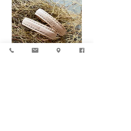
Ho-Ho-Sew DIY kit
裁好有孔立即縫：）
所有皮革材料巳剪裁好合適呎吋，為您精心開好
縫孔，內附針線及所需配件，方便客人縫製完
成，安坐家中DIY獨一無二的皮革製品。法斬縫
孔設計，按製品為您調較最合適縫孔角度，輕鬆
達致專業縫線效果！加上獨家「交叉孔」縫孔設
計（適用於部分款式），讓兩面縫線同時斜向美
觀！