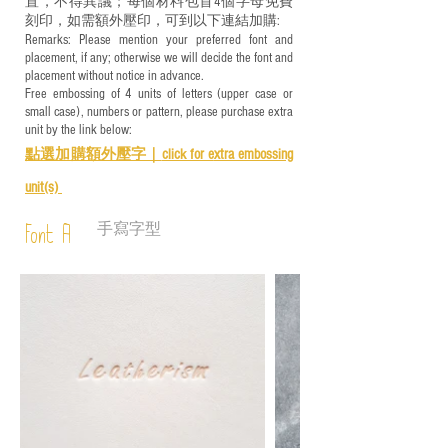
置，不得異議；每個材料包首4個字母免費
刻印，如需額外壓印，可到以下連結加購:
Remarks: Please mention your preferred font and
placement, if any; otherwise we will decide the font and
placement without notice in advance.
Free embossing of 4 units of letters (upper case or
small case), numbers or pattern, please purchase extra
unit by the link below:
點選加購額外壓字｜
click for e
xtra embossing
unit(s)
手寫字型
Font A