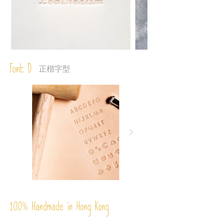
Font D
正楷字型
%
Handmade in Hong Kong
100