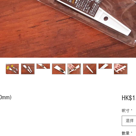
0mm)
HK$1
呎寸
*
選擇
數量
*