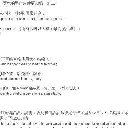
，讓您的手作皮件更加獨一無二！
或小楷）/數字/圖案組合；
 (upper case or small case), numbers or pattern；
ize reference
（所有呎吋以大楷字母高度計算）：
m
於下單時直接使用大小楷輸入；
nt in upper case and lower case order ;
刻印位置，以免產生誤會；
red placement clearly, if any;
手刻印，如有輕微偏差屬正常現象，敬請見諒 :)
rated, slighting deviations are inevitable.
時於備註詳細說明，否則將由設計師決定最佳字型及位置，不得異議；每
到以下連結加購:
font and placement, if any; otherwise we will decide the font and placement without notice i