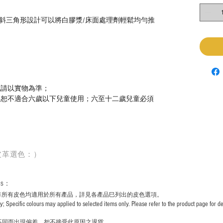
斜三角形設計
可以將白膠漿
/
床面處理劑輕鬆均勻推
色請以實物為準；
，恕不適合六歲以下兒童使用；六至十二歲兒童必須
皮革選色：）
rs
：
非所有皮色均適用於所有產品，詳見各產品巳列出的皮色選項。
pecific colours may applied to selected items only. Please refer to the product page for det
不同而出現
偏差，恕不接受此原因之退貨。