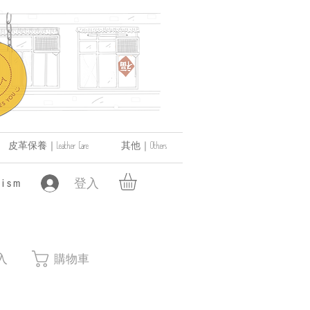
皮革保養｜Leather Care
其他｜Others
登入
ism
入
購物車