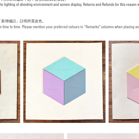
to lighting of shooting environment and screen display, Returns and Refunds for this reason w
「新增備註」註明
所需皮色。
time to time. Please mention your preferred colours in “Remarks" columns when placing an