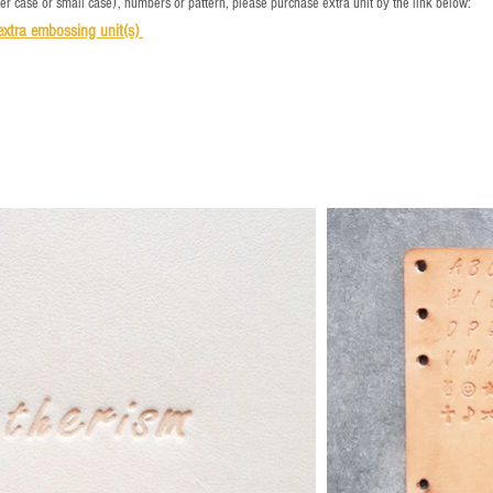
per case or small case), numbers or pattern, please purchase extra unit by the link below:
e
xtra embossing unit(s)