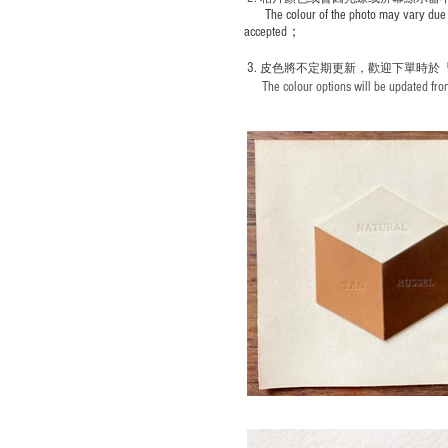
The colour of the photo may vary due 
accepted；
3.
皮色將不定期更新，歡迎下單時於
The colour options will be updated from 