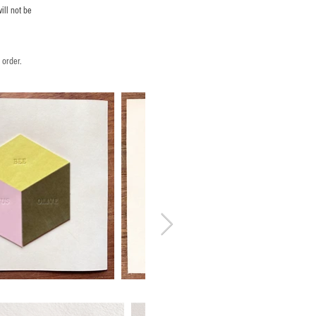
ill not be
 order.