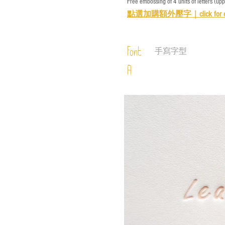
Free embossing of 4 units of letters (up
點選加購額外壓字｜
click for 
Font
手寫字型
A