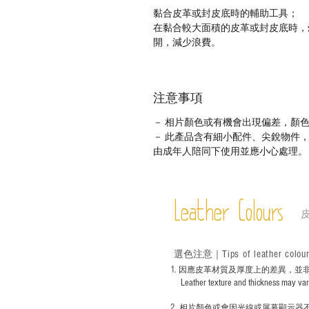
黏合皮革或封皮底時的輔助工具；
在黏合較大面積的皮革或封皮底時，
開，減少浪費。
注意事項
－ 相片顏色或有機會出現偏差，顏
－ 此產品含有細小配件、尖銳物件
由成年人陪同下使用並應小心處理。
Leather Colours
Tips of leather colou
選色
注意｜
1
. ​
因應皮革材質及厚度上的差異，並
Leather texture and thickness may vary; S
2.
​
相片顏色或
會因光線或屏幕顯示器