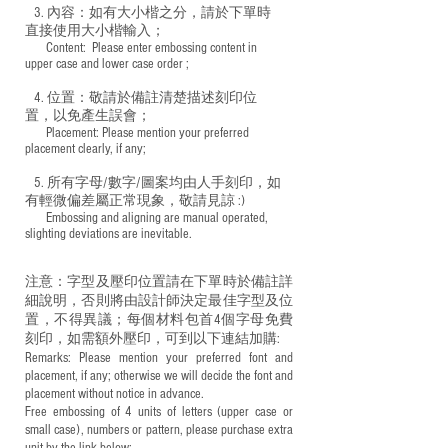
3. 內容：如有大小楷之分，請於下單時
直接使用大小楷輸入；
​ Content: Please enter embossing content in
upper case and lower case order ;
4. 位置：敬請於備註清楚描述刻印位
置，以免產生誤會；
​ Placement: Please mention your preferred
placement clearly, if any;
5. 所有字母/數字/圖案均由人手刻印，如
有輕微偏差屬正常現象，敬請見諒 :)
​ Embossing and aligning are manual operated,
slighting deviations are inevitable.
注意：字型及壓印位置請在下單時於備註詳
細說明，否則將由設計師決定最佳字型及位
置，不得異議；每個材料包首4個字母免費
刻印，如需額外壓印，可到以下連結加購:
Remarks: Please mention your preferred font and
placement, if any; otherwise we will decide the font and
placement without notice in advance.
Free embossing of 4 units of letters (upper case or
small case), numbers or pattern, please purchase extra