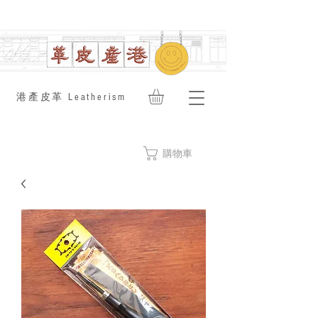
​港產皮革 Leatherism
購物車