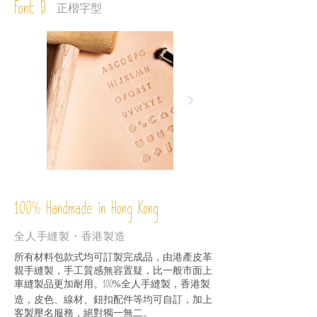
Font D
正楷字型
%
Handmade in Hong Kong
100
全人手縫製・香港製造
所有材料包款式均可訂製完成品，由港產皮革
親手縫製，手工質感無容置疑，比一般市面上
車縫製品更加耐用。
全人手縫製，香港製
100%
造，皮色、線材、鈕扣配件等均可自訂，加上
客製壓名服務，絕對獨一無二。