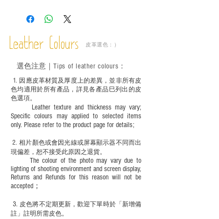
－ 相片顏色或有機會出現偏差，顏色請以
實物為準；
－ 此產品含有細小配件、尖銳物件，恕不
適合六歲以下兒童使用；六至十二歲兒童
Leather Colours
必須由成年人陪同下使用並應小心處理。
皮革選色：）
選色
注意｜
Tips of leather colours
：
1
. ​
因應皮革材質及厚度上的差異，並非所有皮
色均適用於所有產品，詳見各產品巳列出的皮
色選項。
Leather texture and thickness may vary;
Specific colours may applied to selected items
only. Please refer to the product page for details;
2.
​
相片顏色或
會因光線或屏幕顯示器不同而出
現
偏差，恕不接受此原因之退貨。
The colour of the photo may vary due to
lighting of shooting environment and screen display,
Returns and Refunds for this reason will not be
accepted；
3.
皮色將不定期更新，歡迎下單時於「新增備
註」註明
所需皮色。