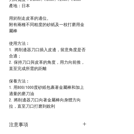
產地：日本
用於削走皮革的邊位。
附有兩種不同粗度的砂紙及一枝打磨用金
屬棒
使用方法︰
1.
將
削邊器刀口
插
入
皮邊，留意角度是否
合適；
2.
保持
刀口與皮革的角度，用力
向前推，
直至完成所需的距
離
保養方法︰
1.
用800/1000度砂紙包裹著
金屬棒和加上
適量的磨刀油
2.
將削邊器刀口向著金屬棒向身體方向
拉，直至刀口打磨到銳利
注意事項