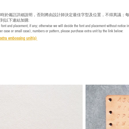
時於備註詳細說明，否則將由設計師決定最佳字型及位置，不得異議；每
到以下連結加購:
font and placement, if any; otherwise we will decide the font and placement without notice i
per case or small case), numbers or pattern, please purchase extra unit by the link below:
e
xtra embossing unit(s)