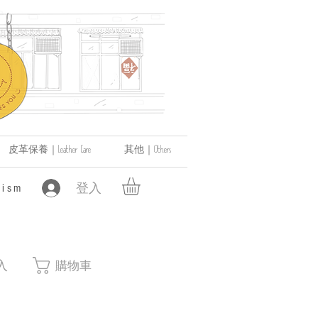
皮革保養｜Leather Care
其他｜Others
登入
ism
入
購物車