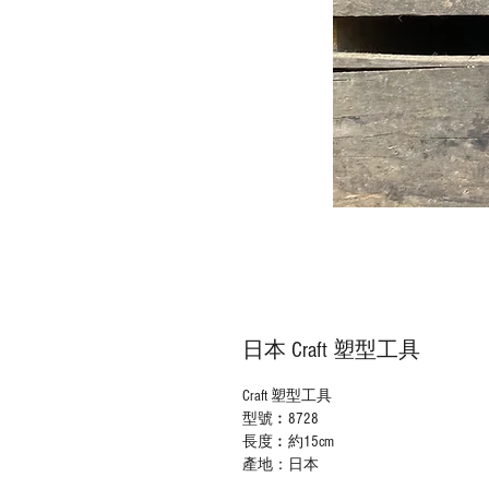
日本 Craft 塑型工具
Craft
塑型工具
型號︰
872
8
長度︰約
1
5
cm
產地：日本