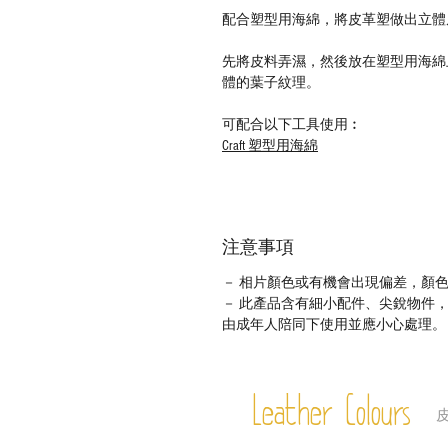
配合塑型用海綿，將皮革塑做出立體
先將皮料弄濕，然後放在塑型用海綿
體的葉子紋理。
可配合以下工具使用︰
Craft
塑型用海綿
注意事項
－ 相片顏色或有機會出現偏差，顏
－ 此產品含有細小配件、尖銳物件
由成年人陪同下使用並應小心處理。
Leather Colours