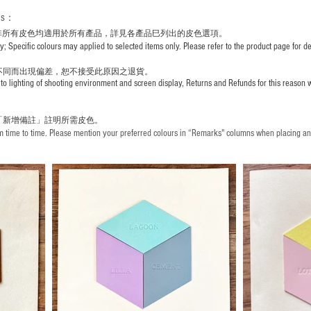
rs
：
非所有皮色均適用於所有產品，詳見各產品巳列出的皮色選項。
pecific colours may applied to selected items only. Please refer to the product page for det
不同而出現
偏差，恕不接受此原因之退貨。
to lighting of shooting environment and screen display, Returns and Refunds for this reason w
「新增備註」註明
所需皮色。
time to time. Please mention your preferred colours in “Remarks" columns when placing an