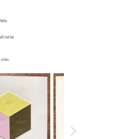
ails;
ill not be
 order.