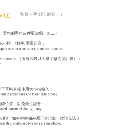
vice
免費人手刻印服務：）
，讓您的手作皮件更加獨一無二！
或小楷）/數字/圖案組合；
 (upper case or small case), numbers or pattern；
ize reference
（所有呎吋以大楷字母高度計算）：
m
於下單時直接使用大小楷輸入；
nt in upper case and lower case order ;
刻印位置，以免產生誤會；
red placement clearly, if any;
手刻印，如有輕微偏差屬正常現象，敬請見諒 :)
rated, slighting deviations are inevitable.