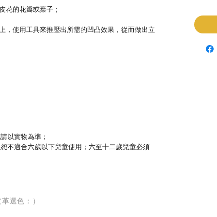
皮花的花瓣或葉子；
上，使用工具來推壓出所需的凹凸效果，從而做出立
色請以實物為準；
，恕不適合六歲以下兒童使用；六至十二歲兒童必須
皮革選色：）