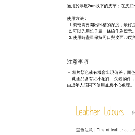
適用於厚度
2mm
以下的皮革；在皮底
使用方法︰
調較需要開出凹槽的深度，最好
可以先用錐子畫一條線作為標示
使用時盡量保持刃口與皮面
30
度
注意事項
－ 相片顏色或有機會出現偏差，顏
－ 此產品含有細小配件、尖銳物件
由成年人陪同下使用並應小心處理。
Leather Colours
Tips of leather colou
選色
注意｜