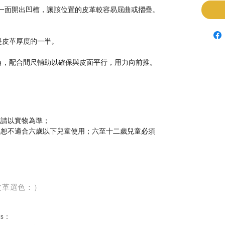
一面開出凹槽，讓該位置的皮革較容易屈曲或摺疊。
是皮革厚度的一半。
。
角，配合間尺輔助以確保與皮面平行，用力向前推。
色請以實物為準；
，恕不適合六歲以下兒童使用；六至十二歲兒童必須
皮革選色：）
rs
：