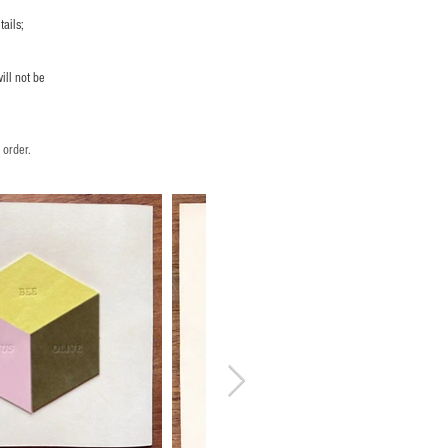
ails;
ill not be
 order.