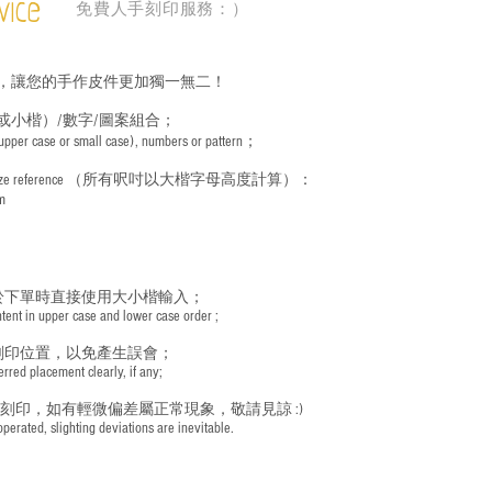
vice
免費人手刻印服務：）
，讓您的手作皮件更加獨一無二！
或小楷）/數字/圖案組合；
 (upper case or small case), numbers or pattern；
ize reference
（所有呎吋以大楷字母高度計算）：
m
於下單時直接使用大小楷輸入；
nt in upper case and lower case order ;
刻印位置，以免產生誤會；
red placement clearly, if any;
手刻印，如有輕微偏差屬正常現象，敬請見諒 :)
rated, slighting deviations are inevitable.