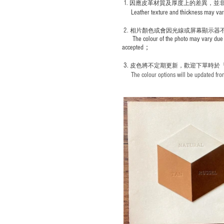
1
. ​
因應皮革材質及厚度上的差異，並
Leather texture and thickness may vary; S
2.
​
相片顏色或
會因光線或屏幕顯示器
The colour of the photo may vary due 
accepted；
3.
皮色將不定期更新，歡迎下單時於
The colour options will be updated from 