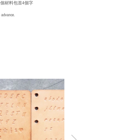
個材料包首4個字
n advance.