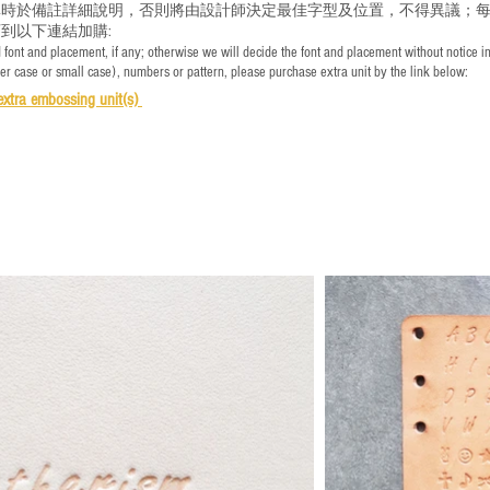
時於備註詳細說明，否則將由設計師決定最佳字型及位置，不得異議；每
到以下連結加購:
font and placement, if any; otherwise we will decide the font and placement without notice i
per case or small case), numbers or pattern, please purchase extra unit by the link below:
e
xtra embossing unit(s)