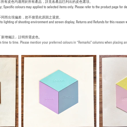
非所有皮色均適用於所有產品，詳見各產品巳列出的皮色選項。
pecific colours may applied to selected items only. Please refer to the product page for det
不同而出現
偏差，恕不接受此原因之退貨。
to lighting of shooting environment and screen display, Returns and Refunds for this reason w
「新增備註」註明
所需皮色。
time to time. Please mention your preferred colours in “Remarks" columns when placing an