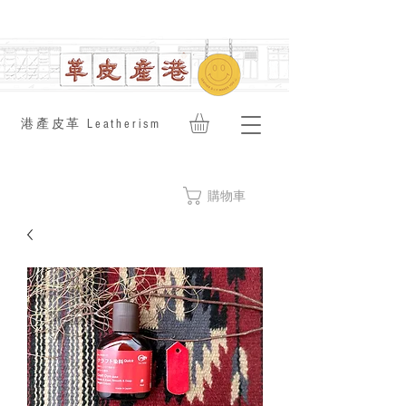
​港產皮革 Leatherism
購物車