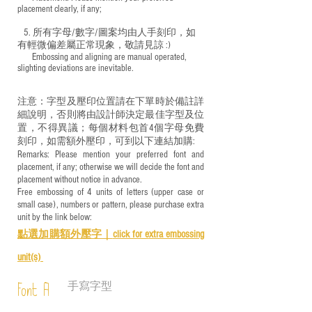
placement clearly, if any;
5. 所有字母/數字/圖案均由人手刻印，如
有輕微偏差屬正常現象，敬請見諒 :)
​ Embossing and aligning are manual operated,
slighting deviations are inevitable.
注意：字型及壓印位置請在下單時於備註詳
細說明，否則將由設計師決定最佳字型及位
置，不得異議；每個材料包首4個字母免費
刻印，如需額外壓印，可到以下連結加購:
Remarks: Please mention your preferred font and
placement, if any; otherwise we will decide the font and
placement without notice in advance.
Free embossing of 4 units of letters (upper case or
small case), numbers or pattern, please purchase extra
unit by the link below:
點選加購額外壓字｜
click for e
xtra embossing
unit(s)
手寫字型
Font A