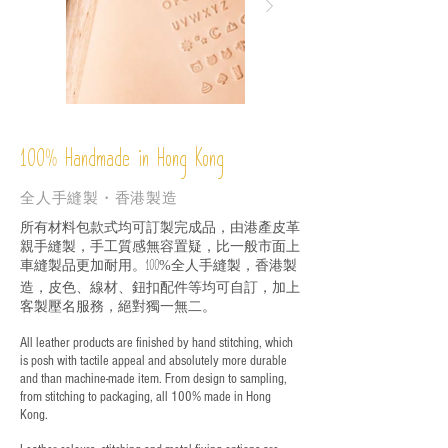
%
Handmade in Hong Kong
100
全人手縫製・香港製造
所有材料包款式均可訂製完成品，由港產皮革
親手縫製，手工質感無容置疑，比一般市面上
車縫製品更加耐用。
全人手縫製，香港製
100%
造，皮色、線材、鈕扣配件等均可自訂，加上
客製壓名服務，絕對獨一無二。
All leather products are finished by hand stitching, which
is posh with tactile appeal and absolutely more durable
and than machine-made item. From design to sampling,
from stitching to packaging, all 100% made in Hong
Kong.