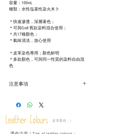
容量：100mL
種類：水性塩基性染火木卜
＊快速滲透，深層著色；
＊可與Craft 舊款染料混合使用；
＊共17種顏色；
＊氣味清淡，放心使用
＊皮革染色專用；顏色鮮明
＊多款顏色，可與同一性質的染料自由混
色
注意事項
－ 相片顏色或有機會出現偏差，顏色請以
實物為準；
－ 此產品含有細小配件、尖銳物件，恕不
適合六歲以下兒童使用；六至十二歲兒童
Leather Colours
必須由成年人陪同下使用並應小心處理。
皮革選色：）
選色
注意｜
Tips of leather colours
：