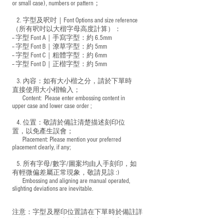
or small case), numbers or pattern；
2. 字型及呎吋｜
Font Options and size reference
（所有呎吋以大楷字母高度計算）：
-- 字型 Font A｜手寫字型：約 6.5mm
-- 字型 Font B｜潦草字型：
約 5mm
-- 字型 Font C｜粗體字型：約 6mm
-- 字型 Font D｜正楷字型：
約 5mm
3. 內容：如有大小楷之分，請於下單時
直接使用大小楷輸入；
​ Content: Please enter embossing content in
upper case and lower case order ;
4. 位置：敬請於備註清楚描述刻印位
置，以免產生誤會；
​ Placement: Please mention your preferred
placement clearly, if any;
5. 所有字母/數字/圖案均由人手刻印，如
有輕微偏差屬正常現象，敬請見諒 :)
​ Embossing and aligning are manual operated,
slighting deviations are inevitable.
注意：字型及壓印位置請在下單時於備註詳