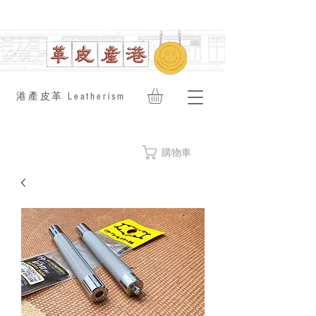
​港產皮革 Leatherism
購物車