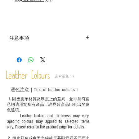
注意事項
－ 相片顏色或有機會出現偏差，顏色請以
實物為準；
－ 此產品含有細小配件、尖銳物件，恕不
適合六歲以下兒童使用；六至十二歲兒童
Leather Colours
必須由成年人陪同下使用並應小心處理。
皮革選色：）
選色
注意｜
Tips of leather colours
：
1
. ​
因應皮革材質及厚度上的差異，並非所有皮
色均適用於所有產品，詳見各產品巳列出的皮
色選項。
Leather texture and thickness may vary;
Specific colours may applied to selected items
only. Please refer to the product page for details;
2.
​
相片顏色或
會因光線或屏幕顯示器不同而出