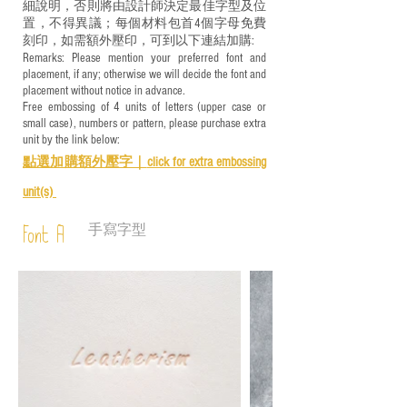
細說明，否則將由設計師決定最佳字型及位
置，不得異議；每個材料包首4個字母免費
刻印，如需額外壓印，可到以下連結加購:
Remarks: Please mention your preferred font and
placement, if any; otherwise we will decide the font and
placement without notice in advance.
Free embossing of 4 units of letters (upper case or
small case), numbers or pattern, please purchase extra
unit by the link below:
點選加購額外壓字｜
click for e
xtra embossing
unit(s)
手寫字型
Font A