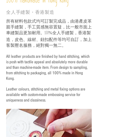
Handmade in Hong Kong
100
全人手縫製・香港製造
所有材料包款式均可訂製完成品，由港產皮革
親手縫製，手工質感無容置疑，比一般市面上
車縫製品更加耐用。
全人手縫製，香港製
100%
造，皮色、線材、鈕扣配件等均可自訂，加上
客製壓名服務，絕對獨一無二。
All leather products are finished by hand stitching, which
is posh with tactile appeal and absolutely more durable
and than machine-made item. From design to sampling,
from stitching to packaging, all 100% made in Hong
Kong.
Leather colours, stitching and metal fixing options are
available with custom-made embossing service for
uniqueness and classiness.