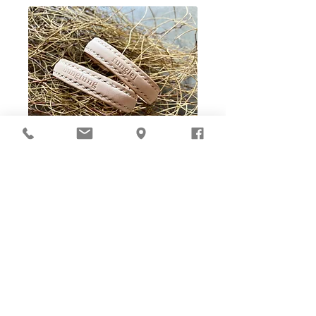
Ho-Ho-Sew DIY kit
裁好有孔立即縫：）
所有皮革材料巳剪裁好合適呎吋，為您精心開好
縫孔，內附針線及所需配件，方便客人縫製完
成，安坐家中DIY獨一無二的皮革製品。法斬縫
孔設計，按製品為您調較最合適縫孔角度，輕鬆
達致專業縫線效果！加上獨家「交叉孔」縫孔設
計（適用於部分款式），讓兩面縫線同時斜向美