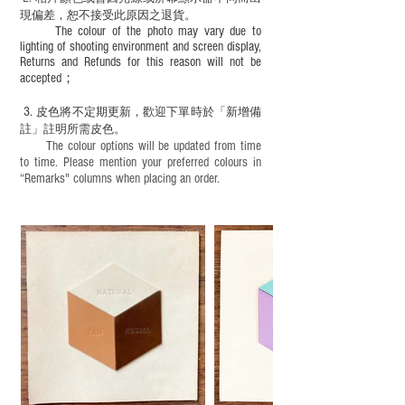
現
偏差，恕不接受此原因之退貨。
The colour of the photo may vary due to
lighting of shooting environment and screen display,
Returns and Refunds for this reason will not be
accepted；
3.
皮色將不定期更新，歡迎下單時於「新增備
註」註明
所需皮色。
The colour options will be updated from time
to time. Please mention your preferred colours in
“Remarks" columns when placing an order.