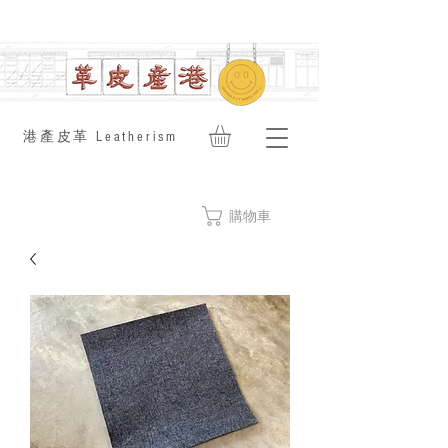
​港產皮革 Leatherism
購物車