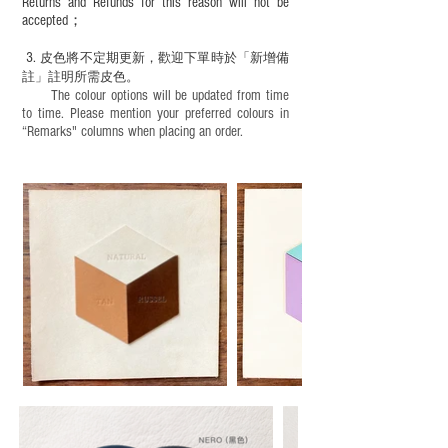
Returns and Refunds for this reason will not be
accepted；
3.
皮色將不定期更新，歡迎下單時於「新增備
註」註明
所需皮色。
The colour options will be updated from time
to time. Please mention your preferred colours in
“Remarks" columns when placing an order.