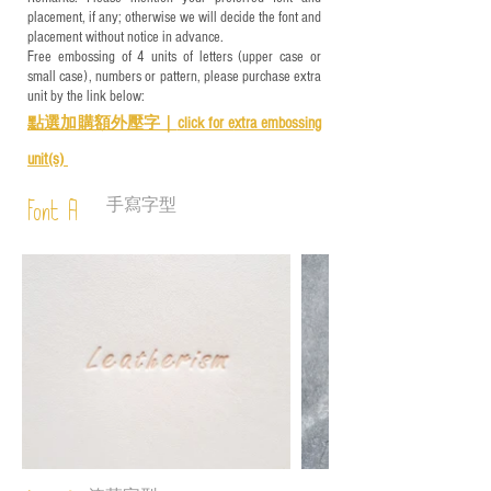
placement, if any; otherwise we will decide the font and
placement without notice in advance.
Free embossing of 4 units of letters (upper case or
small case), numbers or pattern, please purchase extra
unit by the link below:
點選加購額外壓字｜
click for e
xtra embossing
unit(s)
手寫字型
Font A