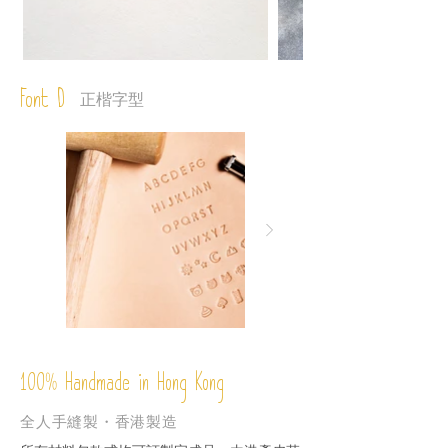
Font D
正楷字型
%
Handmade in Hong Kong
100
全人手縫製・香港製造