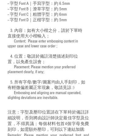
-- 字型 Font A｜手寫字型：約 6.5mm
-- 字型 Font B｜潦草字型：
約 5mm
-- 字型 Font C｜粗體字型：約 6mm
-- 字型 Font D｜正楷字型：
約 5mm
3. 內容：如有大小楷之分，請於下單時
直接使用大小楷輸入；
​ Content: Please enter embossing content in
upper case and lower case order ;
4. 位置：敬請於備註清楚描述刻印位
置，以免產生誤會；
​ Placement: Please mention your preferred
placement clearly, if any;
5. 所有字母/數字/圖案均由人手刻印，如
有輕微偏差屬正常現象，敬請見諒 :)
​ Embossing and aligning are manual operated,
slighting deviations are inevitable.
注意：字型及壓印位置請在下單時於備註詳
細說明，否則將由設計師決定最佳字型及位
置，不得異議；每個材料包首4個字母免費
刻印，如需額外壓印，可到以下連結加購:
Remarks: Please mention your preferred font and