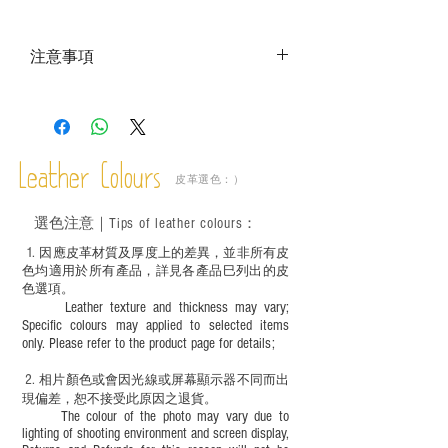
注意事項
－ 相片顏色或有機會出現偏差，顏色請以
實物為準；
－ 此產品含有細小配件、尖銳物件，恕不
適合六歲以下兒童使用；六至十二歲兒童
Leather Colours
必須由成年人陪同下使用並應小心處理。
皮革選色：）
選色
注意｜
Tips of leather colours
：
1
. ​
因應皮革材質及厚度上的差異，並非所有皮
色均適用於所有產品，詳見各產品巳列出的皮
色選項。
Leather texture and thickness may vary;
Specific colours may applied to selected items
only. Please refer to the product page for details;
2.
​
相片顏色或
會因光線或屏幕顯示器不同而出
現
偏差，恕不接受此原因之退貨。
The colour of the photo may vary due to
lighting of shooting environment and screen display,