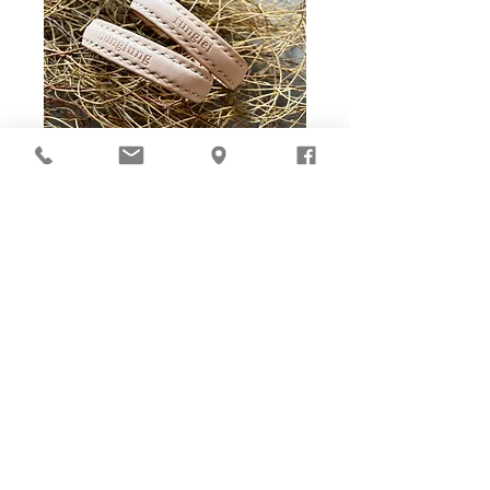
Ho-Ho-Sew DIY kit
裁好有孔立即縫：）
所有皮革材料巳剪裁好合適呎吋，為您精心開好
縫孔，內附針線及所需配件，方便客人縫製完
成，安坐家中DIY獨一無二的皮革製品。法斬縫
孔設計，按製品為您調較最合適縫孔角度，輕鬆
達致專業縫線效果！加上獨家「交叉孔」縫孔設
計（適用於部分款式），讓兩面縫線同時斜向美
觀！
材料包附有說明書或教學短片，讓您輕鬆按
步就班，親手完成卡片套、銀包、皮袋等，