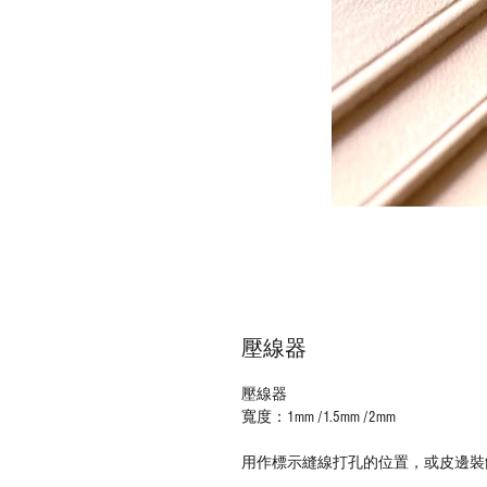
壓線器
壓線器
寬度：1mm /1.5mm /2mm
用作標示縫線打孔的位置，或皮邊裝