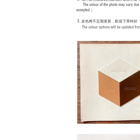
The colour of the photo may vary due 
accepted；
3.
皮色將不定期更新，歡迎下單時於
The colour options will be updated from 