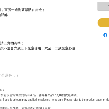
面，而另一邊則要緊貼在皮邊；
的距離
色請以實物為準；
，恕不適合六歲以下兒童使用；六至十二歲兒童必須
皮革選色：）
rs
：
非所有皮色均適用於所有產品，詳見各產品巳列出的皮色選項。
pecific colours may applied to selected items only. Please refer to the product page for det
不同而出現
偏差，恕不接受此原因之退貨。