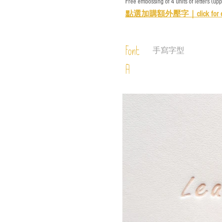
Free embossing of 4 units of letters (up
點選加購額外壓字｜
click for 
Font
手寫字型
A