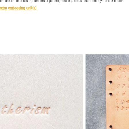
per case or small case), numbers or pattern, please purchase extra unit by the link below:
e
xtra embossing unit(s)