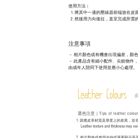
使用方法︰
將其中一邊的壓線器前端放在皮
然後用力向後拉，直至完成所需
注意事項
－ 相片顏色或有機會出現偏差，顏
－ 此產品含有細小配件、尖銳物件
由成年人陪同下使用並應小心處理。
Leather Colours
Tips of leather colou
選色
注意｜
1
. ​
因應皮革材質及厚度上的差異，並
Leather texture and thickness may vary; S
2.
​
相片顏色或
會因光線或屏幕顯示器