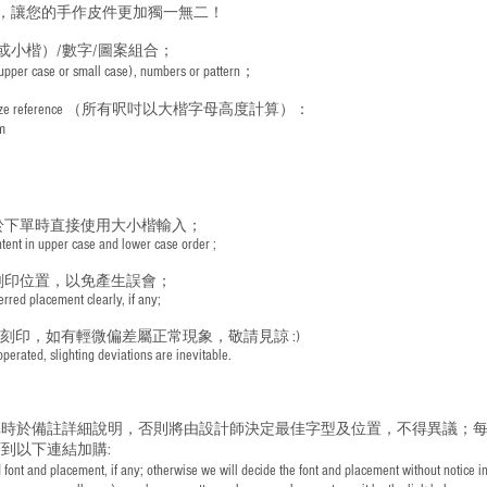
，讓您的手作皮件更加獨一無二！
或小楷）/數字/圖案組合；
 (upper case or small case), numbers or pattern；
ize reference
（所有呎吋以大楷字母高度計算）：
m
於下單時直接使用大小楷輸入；
nt in upper case and lower case order ;
刻印位置，以免產生誤會；
red placement clearly, if any;
手刻印，如有輕微偏差屬正常現象，敬請見諒 :)
rated, slighting deviations are inevitable.
時於備註詳細說明，否則將由設計師決定最佳字型及位置，不得異議；每
到以下連結加購:
font and placement, if any; otherwise we will decide the font and placement without notice i