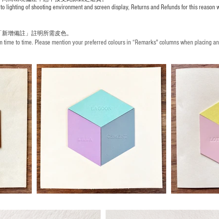
to lighting of shooting environment and screen display, Returns and Refunds for this reason w
「新增備註」註明
所需皮色。
time to time. Please mention your preferred colours in “Remarks" columns when placing an