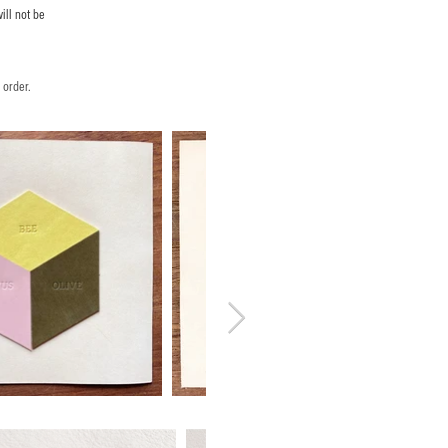
ill not be
 order.