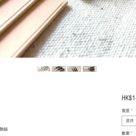
HK$1
寬度
*
選擇
飾線
數量
*