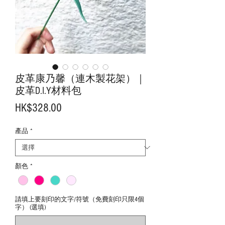
皮革康乃馨（連木製花架）｜
皮革D.I.Y材料包
價
HK$328.00
格
產品
*
顏色
*
請填上要刻印的文字/符號（免費刻印只限4個
字） (選填)