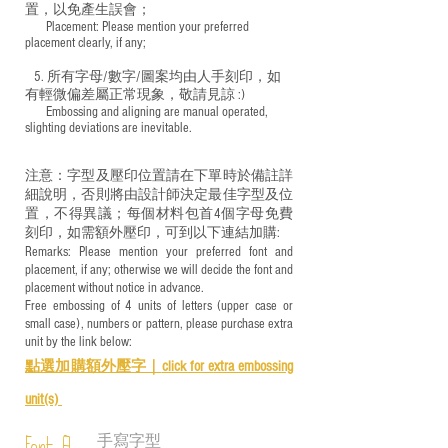
置，以免產生誤會；
​ Placement: Please mention your preferred
placement clearly, if any;
5. 所有字母/數字/圖案均由人手刻印，如
有輕微偏差屬正常現象，敬請見諒 :)
​ Embossing and aligning are manual operated,
slighting deviations are inevitable.
注意：字型及壓印位置請在下單時於備註詳
細說明，否則將由設計師決定最佳字型及位
置，不得異議；每個材料包首4個字母免費
刻印，如需額外壓印，可到以下連結加購:
Remarks: Please mention your preferred font and
placement, if any; otherwise we will decide the font and
placement without notice in advance.
Free embossing of 4 units of letters (upper case or
small case), numbers or pattern, please purchase extra
unit by the link below:
點選加購額外壓字｜
click for e
xtra embossing
unit(s)
手寫字型