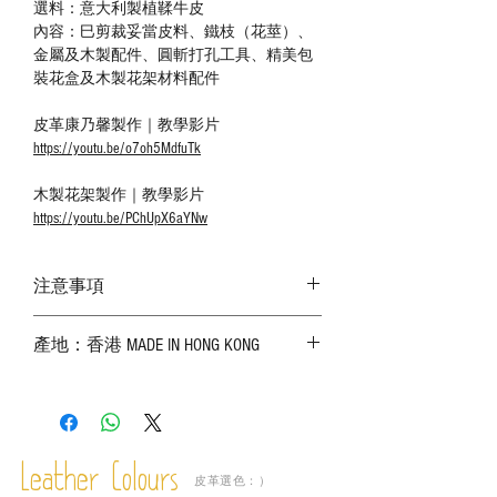
選料：意大利製植鞣牛皮
內容：巳剪裁妥當皮料、鐵枝（花莖）、
金屬及木製配件、圓斬打孔工具、精美包
裝花盒及木製花架材料配件
皮革康乃馨製作｜教學影片
https://youtu.be/o7oh5MdfuTk
木製花架製作｜教學影片
https://youtu.be/PChUpX6aYNw
注意事項
－ 相片顏色或有機會出現偏差，顏色請以
產地：香港 MADE IN HONG KONG
實物為準；
－ 皮革為天然物料，出現生長紋路、蟲
斑、顏色不均等均屬正常現象；
－ 植鞣皮革容易受環境、使用程度等產生
不同的變化，為保持美觀及保養，建議完
成後定期在皮面塗上皮革專用清潔劑及貂
Leather Colours
皮革選色：）
鼠油等；