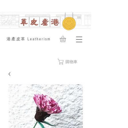
​港產皮革 Leatherism
購物車