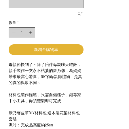
0/4
數量
*
新增至購物車
母親節快到了～除了陪伴母親聊天吃飯，
親手製作一支永不枯萎的康乃馨，為媽媽
帶來最窩心驚喜，DIY的母親節禮物，是真
的真的與眾不同～
材料包製作輕鬆，只需自備槌子、鉗等家
中小工具，毋須縫製即可完成！
康乃馨皮革DI.Y材料包 連木製花架材料包
套裝
呎吋：完成品高度約25cm