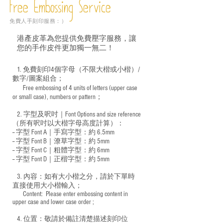
Free Embossing
Service
免費人手刻印服務：）
港產皮革為您提供免費壓字服務，讓
您的手作皮件更加獨一無二！
1. 免費刻印4個字母（不限大楷或小楷）/
數字/圖案組合；
Free embossing of 4 units of letters (upper case
​
or small case), numbers or pattern；
2. 字型及呎吋｜
Font Options and size reference
（所有呎吋以大楷字母高度計算）：
-- 字型 Font A｜手寫字型：約 6.5mm
-- 字型 Font B｜潦草字型：
約 5mm
-- 字型 Font C｜粗體字型：約 6mm
-- 字型 Font D｜正楷字型：
約 5mm
3. 內容：如有大小楷之分，請於下單時
直接使用大小楷輸入；
​ Content: Please enter embossing content in
upper case and lower case order ;
4. 位置：敬請於備註清楚描述刻印位