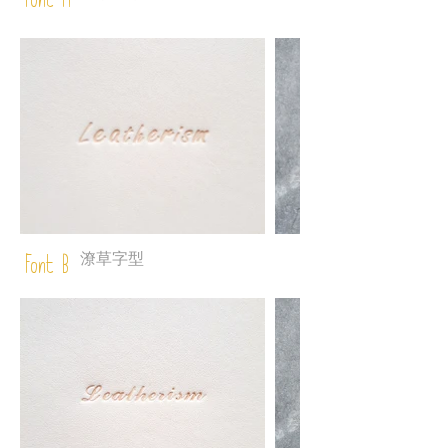
Font A
潦草字型
Font B