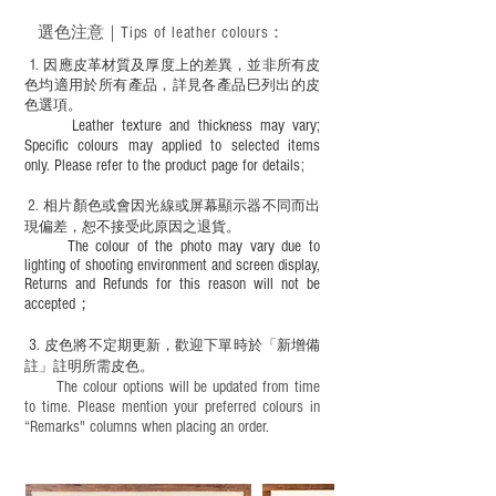
－ 此產品含有細小配件、尖銳物件，恕不
選色
注意｜
Tips of leather colours
：
適合六歲以下兒童使用；六至十二歲兒童
必須由成年人陪同下使用並應小心處理。
1
. ​
因應皮革材質及厚度上的差異，並非所有皮
色均適用於所有產品，詳見各產品巳列出的皮
色選項。
Leather texture and thickness may vary;
Specific colours may applied to selected items
only. Please refer to the product page for details;
2.
​
相片顏色或
會因光線或屏幕顯示器不同而出
現
偏差，恕不接受此原因之退貨。
The colour of the photo may vary due to
lighting of shooting environment and screen display,
Returns and Refunds for this reason will not be
accepted；
3.
皮色將不定期更新，歡迎下單時於「新增備
註」註明
所需皮色。
The colour options will be updated from time
to time. Please mention your preferred colours in
“Remarks" columns when placing an order.