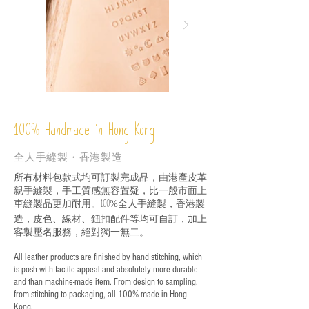
%
Handmade in Hong Kong
100
全人手縫製・香港製造
所有材料包款式均可訂製完成品，由港產皮革
親手縫製，手工質感無容置疑，比一般市面上
車縫製品更加耐用。
全人手縫製，香港製
100%
造，皮色、線材、鈕扣配件等均可自訂，加上
客製壓名服務，絕對獨一無二。
All leather products are finished by hand stitching, which
is posh with tactile appeal and absolutely more durable
and than machine-made item. From design to sampling,
from stitching to packaging, all 100% made in Hong
Kong.