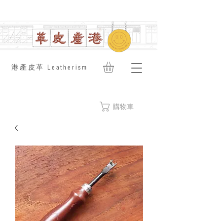
​港產皮革 Leatherism
購物車