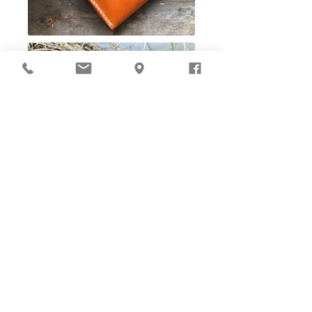
Ho-Ho-Sew DIY kit
裁好有孔立即縫：）
所有皮革材料巳剪裁好合適呎吋，為您精心開好
縫孔，內附針線及所需配件，方便客人縫製完
成，安坐家中DIY獨一無二的皮革製品。法斬縫