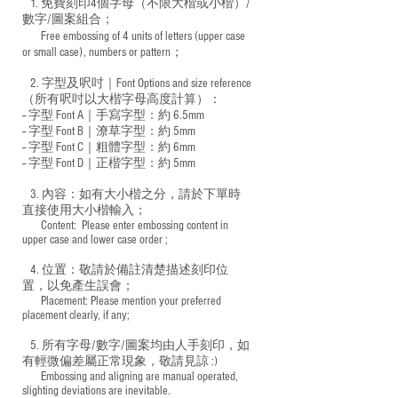
1. 免費刻印4個字母（不限大楷或小楷）/
數字/圖案組合；
Free embossing of 4 units of letters (upper case
​
or small case), numbers or pattern；
2. 字型及呎吋｜
Font Options and size reference
（所有呎吋以大楷字母高度計算）：
-- 字型 Font A｜手寫字型：約 6.5mm
-- 字型 Font B｜潦草字型：
約 5mm
-- 字型 Font C｜粗體字型：約 6mm
-- 字型 Font D｜正楷字型：
約 5mm
3. 內容：如有大小楷之分，請於下單時
直接使用大小楷輸入；
​ Content: Please enter embossing content in
upper case and lower case order ;
4. 位置：敬請於備註清楚描述刻印位
置，以免產生誤會；
​ Placement: Please mention your preferred
placement clearly, if any;
5. 所有字母/數字/圖案均由人手刻印，如
有輕微偏差屬正常現象，敬請見諒 :)
​ Embossing and aligning are manual operated,
slighting deviations are inevitable.