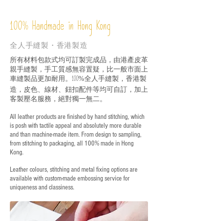
%
Handmade in Hong Kong
100
全人手縫製・香港製造
所有材料包款式均可訂製完成品，由港產皮革
親手縫製，手工質感無容置疑，比一般市面上
車縫製品更加耐用。
全人手縫製，香港製
100%
造，皮色、線材、鈕扣配件等均可自訂，加上
客製壓名服務，絕對獨一無二。
All leather products are finished by hand stitching, which
is posh with tactile appeal and absolutely more durable
and than machine-made item. From design to sampling,
from stitching to packaging, all 100% made in Hong
Kong.
Leather colours, stitching and metal fixing options are
available with custom-made embossing service for
uniqueness and classiness.