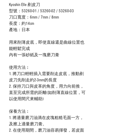
Kyoshin Elle
剷皮刀
型號：
53260-01 / 53260-02 / 53260-03
刀口寬度：
6mm / 7mm / 8mm
長度：約
1
4
cm
產地：日本
用來削薄皮底，即使直線還是曲線位置也
能輕鬆完成
內有一張砂紙及一塊磨刀膏
使用方法︰
1.
將
刀口輕輕
插入需要削走皮底，推動
剷
皮刀先
削走約2-3mm的長度
2.
保持
刀口與皮革的角度，用力
向前推，
直至完成所需的距離(如
削薄直線位置，
可
以使用間尺來輔助
)
保養方法︰
1.
將適量磨刀油滴在皮塊粗糙毛面一方，
及擦上適量磨刀膏。
2.
在使用期間，磨刀油容易揮發，若皮面