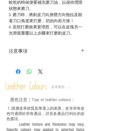
較乾的時候便要補充磨刀油，以保持潤滑
狀態來磨刀。
3.
磨刀時，將
剷皮刀
向身體方向拖拉及順
著刀口角度來打磨，切勿向前方推！
4.
若想打磨效果更理想，可以在皮塊另一
光滑面重覆以上步驟來打磨
剷皮刀
。
注意事項
－ 相片顏色或有機會出現偏差，顏色請以
實物為準；
－ 此產品含有細小配件、尖銳物件，恕不
適合六歲以下兒童使用；六至十二歲兒童
Leather Colours
必須由成年人陪同下使用並應小心處理。
皮革選色：）
選色
注意｜
Tips of leather colours
：
1
. ​
因應皮革材質及厚度上的差異，並非所有皮
色均適用於所有產品，詳見各產品巳列出的皮
色選項。
Leather texture and thickness may vary;
Specific colours may applied to selected items