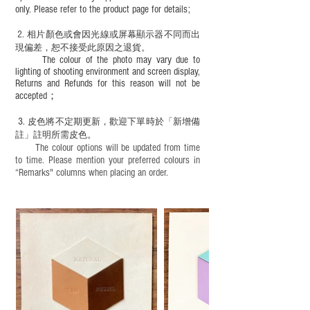
only. Please refer to the product page for details;
2.
​
相片顏色或
會因光線或屏幕顯示器不同而出
現
偏差，恕不接受此原因之退貨。
The colour of the photo may vary due to
lighting of shooting environment and screen display,
Returns and Refunds for this reason will not be
accepted；
3.
皮色將不定期更新，歡迎下單時於「新增備
註」註明
所需皮色。
The colour options will be updated from time
to time. Please mention your preferred colours in
“Remarks" columns when placing an order.