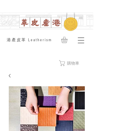
​港產皮革 Leatherism
購物車