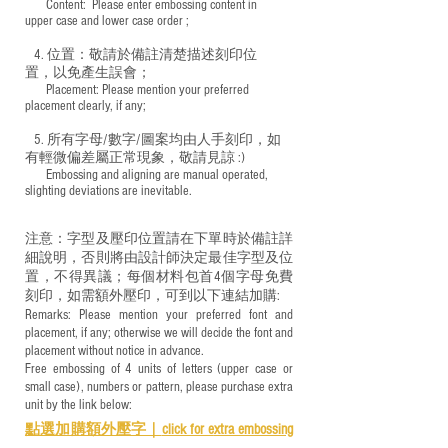
​ Content: Please enter embossing content in
upper case and lower case order ;
4. 位置：敬請於備註清楚描述刻印位
置，以免產生誤會；
​ Placement: Please mention your preferred
placement clearly, if any;
5. 所有字母/數字/圖案均由人手刻印，如
有輕微偏差屬正常現象，敬請見諒 :)
​ Embossing and aligning are manual operated,
slighting deviations are inevitable.
注意：字型及壓印位置請在下單時於備註詳
細說明，否則將由設計師決定最佳字型及位
置，不得異議；每個材料包首4個字母免費
刻印，如需額外壓印，可到以下連結加購:
Remarks: Please mention your preferred font and
placement, if any; otherwise we will decide the font and
placement without notice in advance.
Free embossing of 4 units of letters (upper case or
small case), numbers or pattern, please purchase extra
unit by the link below:
點選加購額外壓字｜
click for e
xtra embossing