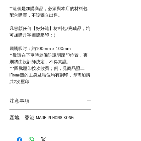
**這個是加購商品，必須與本店的材料包
配合購買，不設獨立出售。
凡惠顧任何【好好縫】材料包/完成品，均
可加購丹寧圖騰壓印：）
圖騰呎吋：約100mm x 100mm
**敬請在下單時於備註說明壓印位置，否
則將由設計師決定，不得異議。
***圖騰壓印按次收費；例，見商品照二
iPhone殼的主身及咭位均有刻印，即需加購
共2次壓印
注意事項
－ 相片顏色或有機會出現偏差，顏色請以
產地：香港 MADE IN HONG KONG
實物為準；
－ 皮革為天然物料，出現生長紋路、蟲
斑、顏色不均等均屬正常現象；
－ 植鞣皮革容易受環境、使用程度等產生