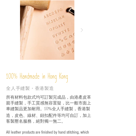
%
Handmade in Hong Kong
100
全人手縫製・香港製造
所有材料包款式均可訂製完成品，由港產皮革
親手縫製，手工質感無容置疑，比一般市面上
車縫製品更加耐用。
全人手縫製，香港製
100%
造，皮色、線材、鈕扣配件等均可自訂，加上
客製壓名服務，絕對獨一無二。
All leather products are finished by hand stitching, which