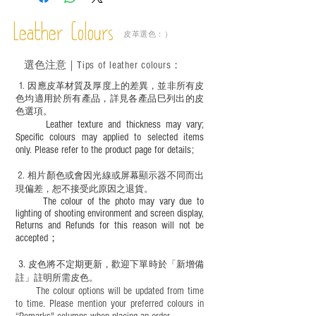
不同的變化，為保持美觀及保養，建議完
成後定期在皮面塗上皮革專用清潔劑及貂
Leather Colours
皮革選色：）
鼠油等；
－ 此產品含有細小配件、尖銳物件，恕不
選色
注意｜
Tips of leather colours
：
適合六歲以下兒童使用；六至十二歲兒童
必須由成年人陪同下使用並應小心處理。
1
. ​
因應皮革材質及厚度上的差異，並非所有皮
色均適用於所有產品，詳見各產品巳列出的皮
色選項。
Leather texture and thickness may vary;
Specific colours may applied to selected items
only. Please refer to the product page for details;
2.
​
相片顏色或
會因光線或屏幕顯示器不同而出
現
偏差，恕不接受此原因之退貨。
The colour of the photo may vary due to
lighting of shooting environment and screen display,
Returns and Refunds for this reason will not be
accepted；
3.
皮色將不定期更新，歡迎下單時於「新增備
註」註明
所需皮色。
The colour options will be updated from time
to time. Please mention your preferred colours in