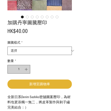
加購丹寧圖騰壓印
價
HK$40.00
格
圖騰樣式
*
數量
*
新增至購物車
全新日系Denim Sashiko密舖圖案壓印，為材
料包更添獨一無二，將皮革製作與刺子繡
完美結合：）