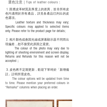
選色
注意｜
Tips of leather colours
：
適合六歲以下兒童使用；六至十二歲兒童
必須由成年人陪同下使用並應小心處理。
1
. ​
因應皮革材質及厚度上的差異，並非所有皮
色均適用於所有產品，詳見各產品巳列出的皮
色選項。
Leather texture and thickness may vary;
Specific colours may applied to selected items
only. Please refer to the product page for details;
2.
​
相片顏色或
會因光線或屏幕顯示器不同而出
現
偏差，恕不接受此原因之退貨。
The colour of the photo may vary due to
lighting of shooting environment and screen display,
Returns and Refunds for this reason will not be
accepted；
3.
皮色將不定期更新，歡迎下單時於「新增備
註」註明
所需皮色。
The colour options will be updated from time
to time. Please mention your preferred colours in
“Remarks" columns when placing an order.