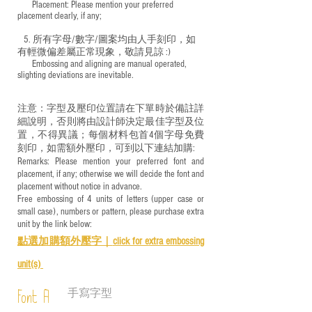
​ Placement: Please mention your preferred
placement clearly, if any;
5. 所有字母/數字/圖案均由人手刻印，如
有輕微偏差屬正常現象，敬請見諒 :)
​ Embossing and aligning are manual operated,
slighting deviations are inevitable.
注意：字型及壓印位置請在下單時於備註詳
細說明，否則將由設計師決定最佳字型及位
置，不得異議；每個材料包首4個字母免費
刻印，如需額外壓印，可到以下連結加購:
Remarks: Please mention your preferred font and
placement, if any; otherwise we will decide the font and
placement without notice in advance.
Free embossing of 4 units of letters (upper case or
small case), numbers or pattern, please purchase extra
unit by the link below:
點選加購額外壓字｜
click for e
xtra embossing
unit(s)
手寫字型
Font A