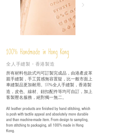
%
Handmade in Hong Kong
100
全人手縫製・香港製造
所有材料包款式均可訂製完成品，由港產皮革
親手縫製，手工質感無容置疑，比一般市面上
車縫製品更加耐用。
全人手縫製，香港製
100%
造，皮色、線材、鈕扣配件等均可自訂，加上
客製壓名服務，絕對獨一無二。
All leather products are finished by hand stitching, which
is posh with tactile appeal and absolutely more durable
and than machine-made item. From design to sampling,
from stitching to packaging, all 100% made in Hong
Kong.