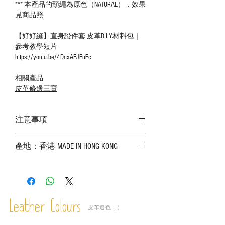
*** 本產品的頸繩為原色（NATURAL），效果
見商品照
【好好縫】直身證件套 皮革D.I.Y材料包｜
參考教學短片
https://youtu.be/4DnxAEJEuFc
相關產品
皮革修邊三寶
注意事項
－ 相片顏色或有機會出現偏差，顏色請以
產地：香港 MADE IN HONG KONG
實物為準；
－ 皮革為天然物料，出現生長紋路、蟲
斑、顏色不均等均屬正常現象；
－ 植鞣皮革容易受環境、使用程度等產生
不同的變化，為保持美觀及保養，建議完
成後定期在皮面塗上皮革專用清潔劑及貂
Leather Colours
皮革選色：）
鼠油等；
－ 此產品含有細小配件、尖銳物件，恕不