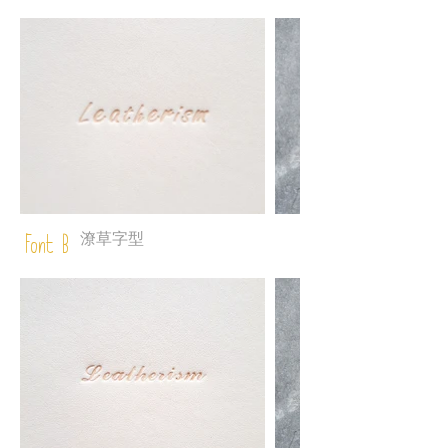
潦草字型
Font B