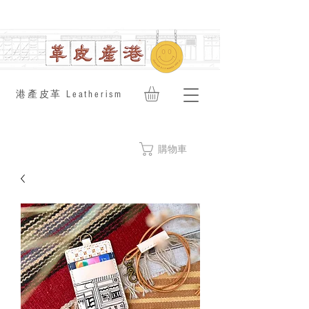
​港產皮革 Leatherism
購物車