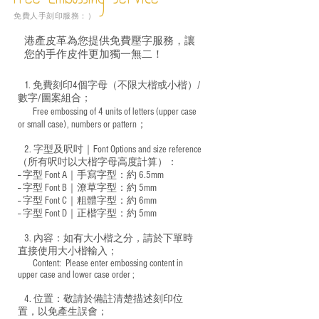
Free Embossing
Service
免費人手刻印服務：）
港產皮革為您提供免費壓字服務，讓
您的手作皮件更加獨一無二！
1. 免費刻印4個字母（不限大楷或小楷）/
數字/圖案組合；
Free embossing of 4 units of letters (upper case
​
or small case), numbers or pattern；
2. 字型及呎吋｜
Font Options and size reference
（所有呎吋以大楷字母高度計算）：
-- 字型 Font A｜手寫字型：約 6.5mm
-- 字型 Font B｜潦草字型：
約 5mm
-- 字型 Font C｜粗體字型：約 6mm
-- 字型 Font D｜正楷字型：
約 5mm
3. 內容：如有大小楷之分，請於下單時
直接使用大小楷輸入；
​ Content: Please enter embossing content in
upper case and lower case order ;
4. 位置：敬請於備註清楚描述刻印位
置，以免產生誤會；