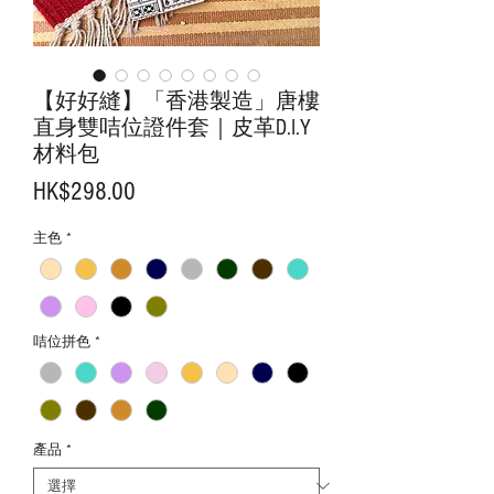
【好好縫】「香港製造」唐樓
直身雙咭位證件套｜皮革D.I.Y
材料包
價
HK$298.00
格
主色
*
咭位拼色
*
產品
*