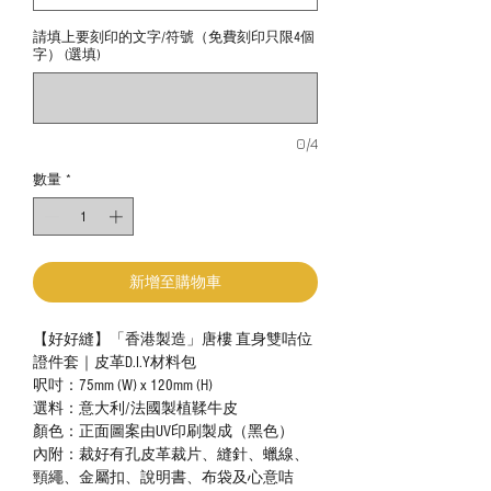
請填上要刻印的文字/符號（免費刻印只限4個
字） (選填)
0/4
數量
*
新增至購物車
【好好縫】「香港製造」唐樓 直身雙咭位
證件套｜皮革D.I.Y材料包
呎吋：75mm (W) x 120mm (H)
選料：意大利/法國製植鞣牛皮
顏色：正面圖案由UV印刷製成（黑色）
內附：裁好有孔皮革裁片、縫針、蠟線、
頸繩、金屬扣、說明書、布袋及心意咭