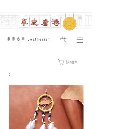
​港產皮革 Leatherism
購物車