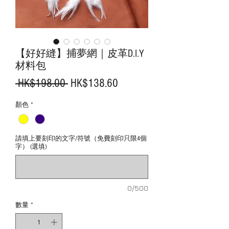
【好好縫】捕夢網｜皮革D.I.Y
材料包
一
促
 HK$198.00 
HK$138.60
般
銷
顏色
*
價
價
格
格
請填上要刻印的文字/符號（免費刻印只限4個
字） (選填)
0/500
數量
*