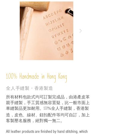
%
Handmade in Hong Kong
100
全人手縫製・香港製造
所有材料包款式均可訂製完成品，由港產皮革
親手縫製，手工質感無容置疑，比一般市面上
車縫製品更加耐用。
全人手縫製，香港製
100%
造，皮色、線材、鈕扣配件等均可自訂，加上
客製壓名服務，絕對獨一無二。
All leather products are finished by hand stitching, which