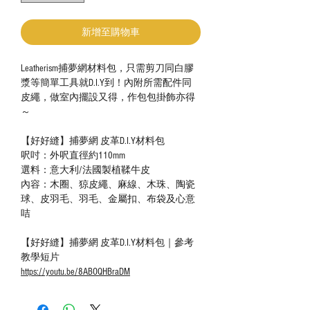
新增至購物車
Leatherism捕夢網材料包，只需剪刀同白膠
漿等簡單工具就D.I.Y到！內附所需配件同
皮繩，做室內擺設又得，作包包掛飾亦得
～
【好好縫】捕夢網 皮革D.I.Y材料包
呎吋：外呎直徑約110mm
選料：意大利/法國製植鞣牛皮
內容：木圈、猄皮繩、麻線、木珠、陶瓷
球、皮羽毛、羽毛、金屬扣、布袋及心意
咭
【好好縫】捕夢網 皮革D.I.Y材料包｜參考
教學短片
https://youtu.be/8ABOQHBraDM