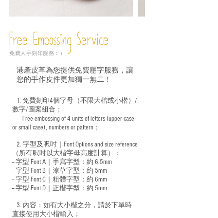
Free Embossing
Service
免費人手刻印服務：）
港產皮革為您提供免費壓字服務，讓
您的手作皮件更加獨一無二！
1. 免費刻印4個字母（不限大楷或小楷）/
數字/圖案組合；
Free embossing of 4 units of letters (upper case
​
or small case), numbers or pattern；
2. 字型及呎吋｜
Font Options and size reference
（所有呎吋以大楷字母高度計算）：
-- 字型 Font A｜手寫字型：約 6.5mm
-- 字型 Font B｜潦草字型：
約 5mm
-- 字型 Font C｜粗體字型：約 6mm
-- 字型 Font D｜正楷字型：
約 5mm
3. 內容：如有大小楷之分，請於下單時
直接使用大小楷輸入；