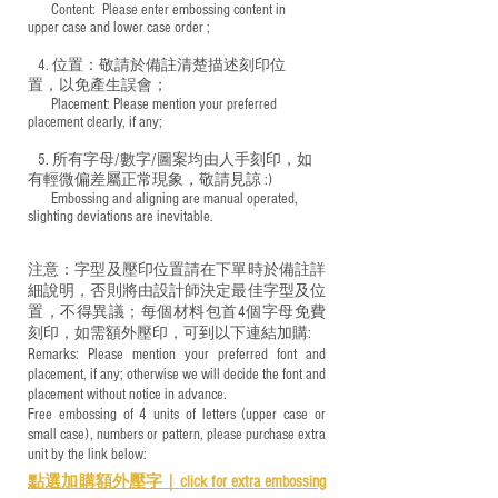
​ Content: Please enter embossing content in
upper case and lower case order ;
4. 位置：敬請於備註清楚描述刻印位
置，以免產生誤會；
​ Placement: Please mention your preferred
placement clearly, if any;
5. 所有字母/數字/圖案均由人手刻印，如
有輕微偏差屬正常現象，敬請見諒 :)
​ Embossing and aligning are manual operated,
slighting deviations are inevitable.
注意：字型及壓印位置請在下單時於備註詳
細說明，否則將由設計師決定最佳字型及位
置，不得異議；每個材料包首4個字母免費
刻印，如需額外壓印，可到以下連結加購:
Remarks: Please mention your preferred font and
placement, if any; otherwise we will decide the font and
placement without notice in advance.
Free embossing of 4 units of letters (upper case or
small case), numbers or pattern, please purchase extra
unit by the link below:
點選加購額外壓字｜
click for e
xtra embossing