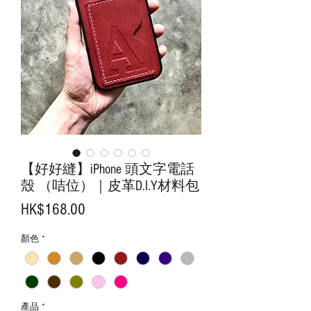
【好好縫】iPhone 頭文字電話
殼 （咭位）｜皮革D.I.Y材料包
價
HK$168.00
格
顏色
*
產品
*