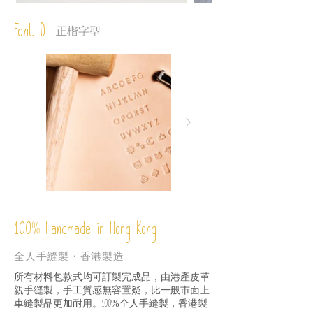
Font D
正楷字型
%
Handmade in Hong Kong
100
全人手縫製・香港製造
所有材料包款式均可訂製完成品，由港產皮革
親手縫製，手工質感無容置疑，比一般市面上
車縫製品更加耐用。
全人手縫製，香港製
100%