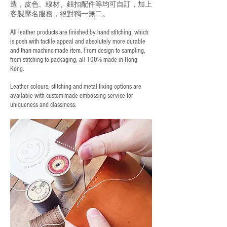
造，皮色、線材、鈕扣配件等均可自訂，加上
客製壓名服務，絕對獨一無二。
All leather products are finished by hand stitching, which
is posh with tactile appeal and absolutely more durable
and than machine-made item. From design to sampling,
from stitching to packaging, all 100% made in Hong
Kong.
Leather colours, stitching and metal fixing options are
available with custom-made embossing service for
uniqueness and classiness.