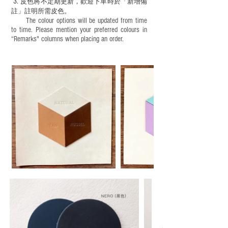
3.
皮色將不定期更新，歡迎下單時於「新增備
註」註明
所需皮色。
The colour options will be updated from time
to time. Please mention your preferred colours in
“Remarks" columns when placing an order.