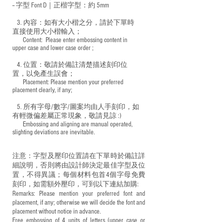
-- 字型 Font D｜正楷字型：
約 5mm
3. 內容：如有大小楷之分，請於下單時
直接使用大小楷輸入；
​ Content: Please enter embossing content in
upper case and lower case order ;
4. 位置：敬請於備註清楚描述刻印位
置，以免產生誤會；
​ Placement: Please mention your preferred
placement clearly, if any;
5. 所有字母/數字/圖案均由人手刻印，如
有輕微偏差屬正常現象，敬請見諒 :)
​ Embossing and aligning are manual operated,
slighting deviations are inevitable.
注意：字型及壓印位置請在下單時於備註詳
細說明，否則將由設計師決定最佳字型及位
置，不得異議；每個材料包首4個字母免費
刻印，如需額外壓印，可到以下連結加購:
Remarks: Please mention your preferred font and
placement, if any; otherwise we will decide the font and
placement without notice in advance.
Free embossing of 4 units of letters (upper case or