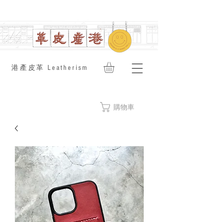
​港產皮革 Leatherism
購物車