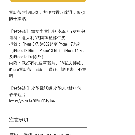
電話殻附設咭位，方便放置八達通，毋須
防干擾貼。
【好好縫】 頭文字電話殼 皮革D.I.Y材料包
選料：意大利/法國製植鞣牛皮
型號：iPhone 6/7/8/SE2起至iPhone 17系列
（iPhone12 Mini、iPhone13 Mini、iPhone14 Pro
及iPhone15 Pro除外）
內附：裁好有孔皮革裁片、3M強力膠紙、
iPhone電話殻、縫針、蠟線、說明書、心意
咭
【好好縫 】皮革電話殼 皮革D.I.Y材料包｜
教學短片
https://youtu.be/02ruOF4y1m4
注意事項
－ 相片顏色或有機會出現偏差，顏色請以