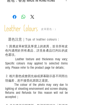
產地：香港 MADE IN HONG KONG
實物為準；
－ 皮革為天然物料，出現生長紋路、蟲
斑、顏色不均等均屬正常現象；
－ 植鞣皮革容易受環境、使用程度等產生
不同的變化，為保持美觀及保養，建議完
成後定期在皮面塗上皮革專用清潔劑及貂
Leather Colours
皮革選色：）
鼠油等；
－ 此產品含有細小配件、尖銳物件，恕不
選色
注意｜
Tips of leather colours
：
適合六歲以下兒童使用；六至十二歲兒童
必須由成年人陪同下使用並應小心處理。
1
. ​
因應皮革材質及厚度上的差異，並非所有皮
色均適用於所有產品，詳見各產品巳列出的皮
色選項。
Leather texture and thickness may vary;
Specific colours may applied to selected items
only. Please refer to the product page for details;
2.
​
相片顏色或
會因光線或屏幕顯示器不同而出
現
偏差，恕不接受此原因之退貨。
The colour of the photo may vary due to
lighting of shooting environment and screen display,
Returns and Refunds for this reason will not be
accepted；