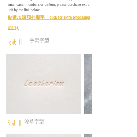
small case), numbers or pattern, please purchase extra
unit by the link below:
點選加購額外壓字｜
click for e
xtra embossing
unit(s)
手寫字型
Font A
潦草字型
Font B