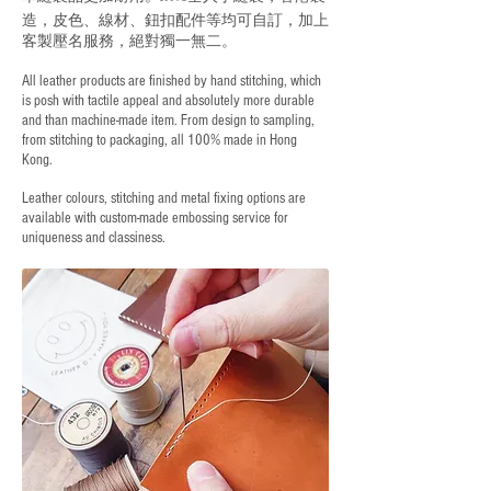
造，皮色、線材、鈕扣配件等均可自訂，加上
客製壓名服務，絕對獨一無二。
All leather products are finished by hand stitching, which
is posh with tactile appeal and absolutely more durable
and than machine-made item. From design to sampling,
from stitching to packaging, all 100% made in Hong
Kong.
Leather colours, stitching and metal fixing options are
available with custom-made embossing service for
uniqueness and classiness.