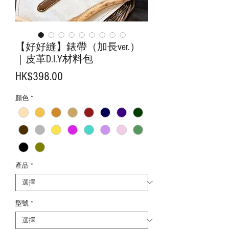
【好好縫】錶帶（加長ver.）
｜皮革D.I.Y材料包
價
HK$398.00
格
顏色
*
產品
*
型號
*