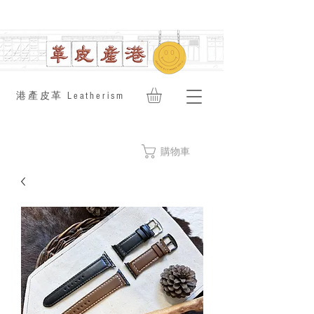
​港產皮革 Leatherism
購物車