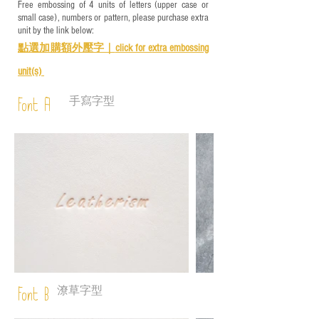
Free embossing of 4 units of letters (upper case or
small case), numbers or pattern, please purchase extra
unit by the link below:
點選加購額外壓字｜
click for e
xtra embossing
unit(s)
手寫字型
Font A
潦草字型
Font B