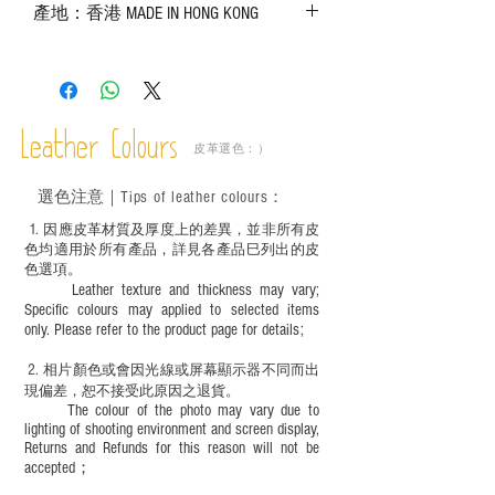
產地：香港 MADE IN HONG KONG
實物為準；
－ 皮革為天然物料，出現生長紋路、蟲
斑、顏色不均等均屬正常現象；
－ 植鞣皮革容易受環境、使用程度等產生
不同的變化，為保持美觀及保養，建議完
成後定期在皮面塗上皮革專用清潔劑及貂
Leather Colours
皮革選色：）
鼠油等；
－ 此產品含有細小配件、尖銳物件，恕不
選色
注意｜
Tips of leather colours
：
適合六歲以下兒童使用；六至十二歲兒童
必須由成年人陪同下使用並應小心處理。
1
. ​
因應皮革材質及厚度上的差異，並非所有皮
色均適用於所有產品，詳見各產品巳列出的皮
色選項。
Leather texture and thickness may vary;
Specific colours may applied to selected items
only. Please refer to the product page for details;
2.
​
相片顏色或
會因光線或屏幕顯示器不同而出
現
偏差，恕不接受此原因之退貨。
The colour of the photo may vary due to
lighting of shooting environment and screen display,
Returns and Refunds for this reason will not be
accepted；