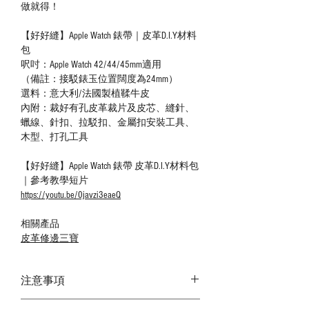
做就得！
【好好縫】Apple Watch 錶帶｜皮革D.I.Y材料
包
呎吋：Apple Watch 42/44/45mm適用
（備註：接駁錶玉位置闊度為24mm）
選料：意大利/法國製植鞣牛皮
內附：裁好有孔皮革裁片及皮芯、縫針、
蠟線、針扣、拉駁扣、金屬扣安裝工具、
木型、打孔工具
【好好縫】Apple Watch 錶帶 皮革D.I.Y材料包
｜參考教學短片
https://youtu.be/0javzi3eaeQ
相關產品
皮革修邊三寶
注意事項
－ 相片顏色或有機會出現偏差，顏色請以