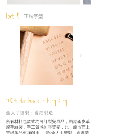
Font D
正楷字型
%
Handmade in Hong Kong
100
全人手縫製・香港製造
所有材料包款式均可訂製完成品，由港產皮革
親手縫製，手工質感無容置疑，比一般市面上
車縫製品更加耐用。
全人手縫製，香港製
100%