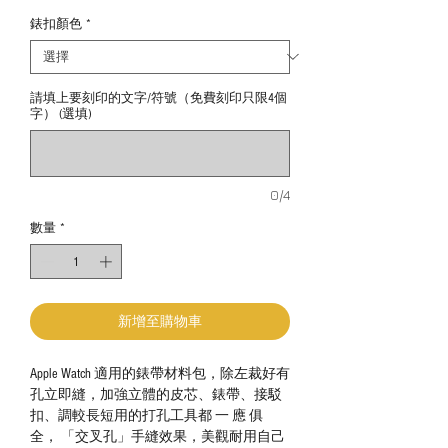
錶扣顏色
*
請填上要刻印的文字/符號（免費刻印只限4個
字） (選填)
0/4
數量
*
新增至購物車
Apple Watch 適用的錶帶材料包，除左裁好有
孔立即縫，加強立體的皮芯、錶帶、接駁
扣、調較長短用的打孔工具都 一 應 俱
全， 「交叉孔」手縫效果，美觀耐用自己