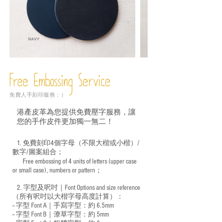
Free Embossing
Service
免費人手刻印服務：）
港產皮革為您提供免費壓字服務，讓
您的手作皮件更加獨一無二！
1. 免費刻印4個字母（不限大楷或小楷）/
數字/圖案組合；
Free embossing of 4 units of letters (upper case
​
or small case), numbers or pattern；
2. 字型及呎吋｜
Font Options and size reference
（所有呎吋以大楷字母高度計算）：
-- 字型 Font A｜手寫字型：約 6.5mm
-- 字型 Font B｜潦草字型：
約 5mm