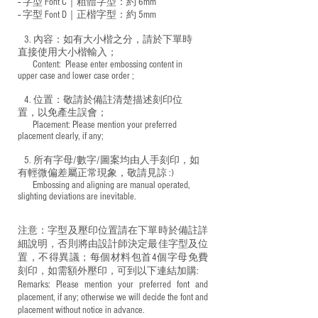
-- 字型 Font C｜粗體字型：約 6mm
-- 字型 Font D｜正楷字型：
約 5mm
3. 內容：如有大小楷之分，請於下單時
直接使用大小楷輸入；
​ Content: Please enter embossing content in
upper case and lower case order ;
4. 位置：敬請於備註清楚描述刻印位
置，以免產生誤會；
​ Placement: Please mention your preferred
placement clearly, if any;
5. 所有字母/數字/圖案均由人手刻印，如
有輕微偏差屬正常現象，敬請見諒 :)
​ Embossing and aligning are manual operated,
slighting deviations are inevitable.
注意：字型及壓印位置請在下單時於備註詳
細說明，否則將由設計師決定最佳字型及位
置，不得異議；每個材料包首4個字母免費
刻印，如需額外壓印，可到以下連結加購:
Remarks: Please mention your preferred font and
placement, if any; otherwise we will decide the font and
placement without notice in advance.