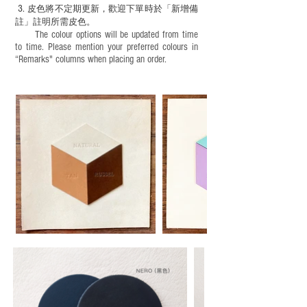
3.
皮色將不定期更新，歡迎下單時於「新增備
註」註明
所需皮色。
The colour options will be updated from time
to time. Please mention your preferred colours in
“Remarks" columns when placing an order.